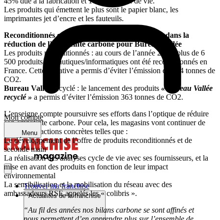
45% due à la fabrication et 16% à leur fin de vie.
Les produits qui émettent le plus sont le papier blanc, les
imprimantes jet d’encre et les fauteuils.
Reconditionnés et recyclés : des leviers puissants dans la
réduction de l’empreinte carbone pour Bureau Vallée
Les produits reconditionnés : au cours de l’année 2023, plus de 6
500 produits bureautiques/informatiques ont été reconditionnés en
France. Cette initiative a permis d’éviter l’émission de 314 tonnes de
CO2.
Bureau Vallée
recyclé : le lancement des produits
« Bureau Vallée
recyclé »
a permis d’éviter l’émission 363 tonnes de CO2.
L’enseigne compte poursuivre ses efforts dans l’optique de réduire
Mon compte
son empreinte carbone. Pour cela, les magasins vont continuer de
réaliser des actions concrètes telles que :
Menu
Le développement de l’offre de produits reconditionnés et de
seconde main
La réalisation des analyses cycle de vie avec ses fournisseurs, et la
mise en avant des produits en fonction de leur impact
environnemental
La sensibilisation et la mobilisation du réseau avec des
Trouver ma franchise
ambassadeurs RSE appelés les « colibris ».
Actualités de la franchise
“Au fil des années nos bilans carbone se sont affinés et
nous permettent d’en apprendre plus sur l’ensemble de