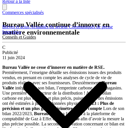
Retour à la liste
Commerces spécialisés
Bureau Vallée continue d’innover en
Brèves et actus
Actualités du secteur
Communiqués de presse
matière environnementale
Interviews
Conseils et Guides
C
Publicité
11 juin 2024
Bureau Vallée ne cesse d’innover en matière de RSE.
Premièrement, l’enseigne détaille ses émissions issues des produits
vendus, en prenant en compte les analyses de cycle de vie de
produits réalisés avec ses fournisseurs. Deuxièmement,
Bureau
Vallée
intègre dans son bilan, l’empreinte carbone de 38 magasins.
Une première sur le secteur de la distribution ! Ainsi, le bilan
carbone est plus complet et plus précis, puisque 87% des émissions
ont été estimées à partir de données physiques.
2023 : Plus de
précision et un plus grand périmètre pris en compte
Lors de son
bilan 2022/2023,
Bureau Vallée
a fait appel à la plateforme de
comptabilité de Gaz à Effet de Serre
Aktio
afin d’avoir la mesure la
plus précise possible. La seconde innovation concernant ce bilan est