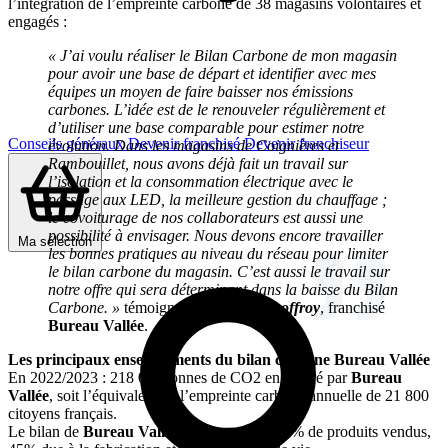
l’intégration de l’empreinte carbone de 38 magasins volontaires et
engagés :
« J’ai voulu réaliser le Bilan Carbone de mon magasin
pour avoir une base de départ et identifier avec mes
équipes un moyen de faire baisser nos émissions
carbones. L’idée est de le renouveler régulièrement et
d’utiliser une base comparable pour estimer notre
Conseils généraux
Devenir franchisé
Devenir franchiseur
évolution. Dans les magasins de Coignières et
Rambouillet, nous avons déjà fait un travail sur
l’isolation et la consommation électrique avec le
passage aux LED, la meilleure gestion du chauffage ;
le covoiturage de nos collaborateurs est aussi une
possibilité à envisager. Nous devons encore travailler
Ma sélection
les bonnes pratiques au niveau du réseau pour limiter
le bilan carbone du magasin. C’est aussi le travail sur
notre offre qui sera déterminant dans la baisse du Bilan
Carbone. »
témoigne
Christophe Geoffroy
, franchisé
Bureau Vallée
.
Les principaux enseignements du bilan carbone Bureau Vallée
En 2022/2023 : 218 044 tonnes de CO2 engendré par
Bureau
Vallée
, soit l’équivalent de l’empreinte carbone annuelle de 21 800
citoyens français.
Le bilan de
Bureau Vallée
est composé à 87% de produits vendus,