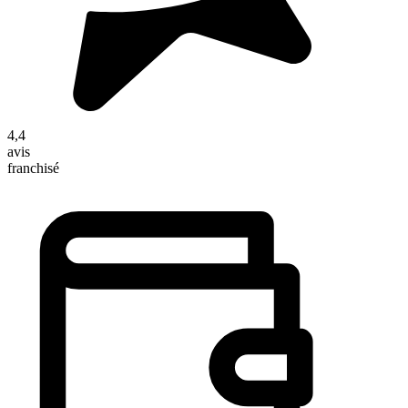
4,4
avis
franchisé