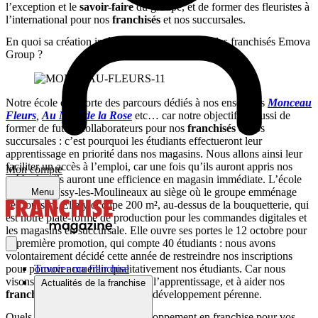
l’exception et le
savoir-faire
du groupe, et de former des fleuristes à
l’international pour nos
franchisés
et nos succursales.
En quoi sa création intéresse-t-elle directement les franchisés Emova
Group ?
Notre école comporte des parcours dédiés à nos enseignes
Monceau
Fleurs
,
Au Nom de la Rose
etc… car notre objectif est aussi de
former de futurs collaborateurs pour nos
franchisés
et nos
succursales : c’est pourquoi les étudiants effectueront leur
apprentissage en priorité dans nos magasins. Nous allons ainsi leur
faciliter un accès à l’emploi, car une fois qu’ils auront appris nos
Mon compte
méthodes, ils auront une efficience en magasin immédiate. L’école
se trouve à Issy-les-Moulineaux au siège où le groupe emménage
Menu
ces jours-ci. Elle y occupe 200 m², au-dessus de la bouquetterie, qui
est notre plate-forme de production pour les commandes digitales et
les magasins en succursale. Elle ouvre ses portes le 12 octobre pour
la première promotion, qui compte 40 étudiants : nous avons
volontairement décidé cette année de restreindre nos inscriptions
Trouver ma franchise
pour pouvoir accueillir qualitativement nos étudiants. Car nous
visons avant tout l’excellence de l’apprentissage, et à aider nos
Actualités de la franchise
franchisés
dans une stratégie de développement pérenne.
Quels sont vos objectifs de développement en franchise pour vos