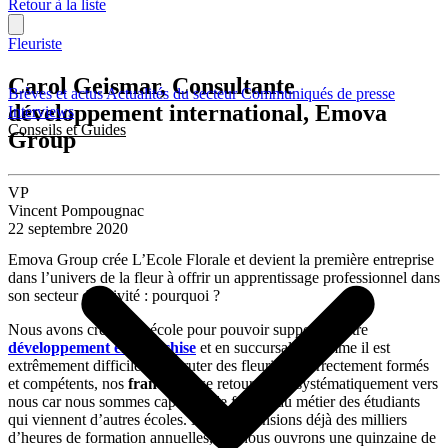
Retour à la liste
Fleuriste
Carol Geismar, Consultante
Brèves et actus
Actualités du secteur
Communiqués de presse
développement international, Emova
Interviews
Conseils et Guides
Group
VP
Vincent Pompougnac
22 septembre 2020
Emova Group crée L’Ecole Florale et devient la première entreprise
dans l’univers de la fleur à offrir un apprentissage professionnel dans
son secteur d’activité : pourquoi ?
Nous avons créé cette école pour pouvoir supporter notre
développement en franchise
et en succursale. Comme il est
extrêmement difficile de recruter des fleuristes correctement formés
et compétents, nos
franchisés
se retournaient systématiquement vers
nous car nous sommes capables de former au métier des étudiants
qui viennent d’autres écoles. Nous dispensions déjà des milliers
d’heures de formation annuelles, car nous ouvrons une quinzaine de