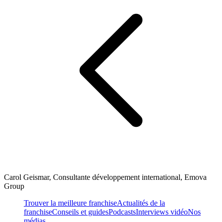
Carol Geismar, Consultante développement international, Emova
Group
Trouver la meilleure franchise
Actualités de la
franchise
Conseils et guides
Podcasts
Interviews vidéo
Nos
médias