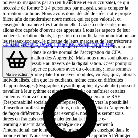
nouveaux magasins par an (en
franchise
et en succursale), ce qui
nécessite de former 3 à 4 personnes par magasin, sans compter la
formation continue. Nous avons donc décidé de créer notre propre
filière afin de moderniser notre métier, qui est peu valorisé, et
enseigné de manière très traditionnelle. Grâce à cette école, nous
allons être capable d’ouvrir ces apprentis à tous les aspects de leur
métier : la relation clients, la gestion du conflit, la communication sur
les réseaux sociaux, le pilotage de leurs marges et de leur trésorerie
Conseils généraux
Devenir franchisé
Devenir franchiseur
etc. Notre formation suit le référentiel CAP fleuriste et délivrera un
diplôme d’Etat dans le cadre normal de l’acceptation du CFA
(Centre de Formation des Apprentis). Mais nous nous souhaitons la
rendre plus accessible au travers de la digitalisation. C’est pourquoi
nous allons appuyer ce parcours avec du e-learning : nous sommes
en train de créer une plate-forme avec modules, vidéos, quiz, tutorats
Ma sélection
individualisés, afin que les étudiants, même ceux en difficultés
d’apprentissages (dysgraphie, dysorthographie, dyscalculie) puissent
travailler à leur rythme et ainsi approfondir ou maîtriser certains
contenus. Emova Group est engagé dans une démarche RSE
(Responsabilité sociale de l’entreprise) qui tend vers la possibilité
d’insertion professionnelle de tous, en leur permettant d’apprendre
de façon différente. Ainsi, par exemple, nos vidéos seront sous-
titrées en français pour les malentendants. Enfin, le e-
learning s’inscrit dans notre stratégie de développement à
l’international, car le métier de fleuriste n’est pas enseigné dans le
monde entier. Nous serons bientôt capables d’apporter à l’étranger