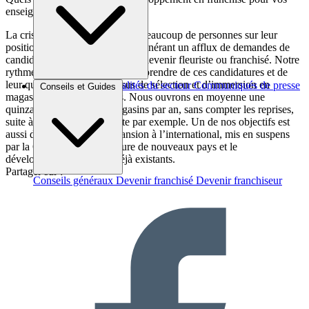
enseignes ?
La crise sanitaire a fait évoluer beaucoup de personnes sur leur
positionnement professionnel, générant un afflux de demandes de
candidats en reconversion pour devenir fleuriste ou franchisé. Notre
rythme de développement va déprendre de ces candidatures et de
leur qualité, car nos processus de sélection et d’immersion en
Brèves et actus
Actualités du secteur
Communiqués de presse
Conseils et Guides
magasin sont très exigeants. Nous ouvrons en moyenne une
Interviews
quinzaine de nouveaux magasins par an, sans compter les reprises,
suite à des départs en retraite par exemple. Un de nos objectifs est
aussi de relancer notre expansion à l’international, mis en suspens
par la Covid, avec l’ouverture de nouveaux pays et le
développement des pays déjà existants.
Partager sur :
Conseils généraux
Devenir franchisé
Devenir franchiseur