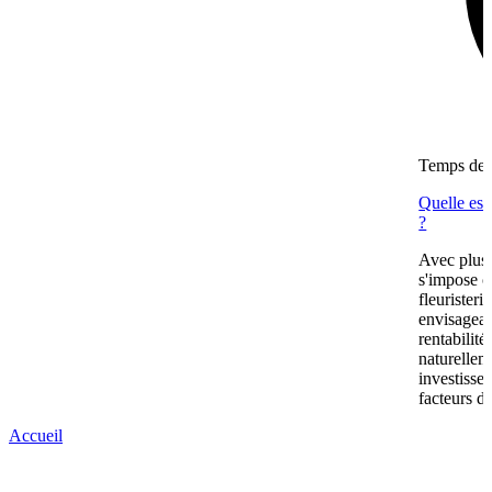
Temps de l
Quelle est
?
Avec plus
s'impose c
fleuristeri
envisagean
rentabilit
naturellem
investissem
facteurs de
Accueil