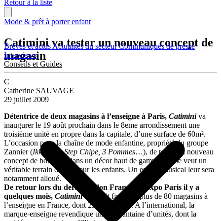
Retour à la liste
Mode & prêt à porter enfant
Catimini va tester un nouveau concept de
Brèves et actus
Actualités du secteur
Communiqués de presse
magasin
Interviews
Conseils et Guides
C
Catherine SAUVAGE
29 juillet 2009
Détentrice de deux magasins à l’enseigne à Paris,
Catimini
va
inaugurer le 19 août prochain dans le 8eme arrondissement une
troisième unité en propre dans la capitale, d’une surface de 60m².
L’occasion pour la chaîne de mode enfantine, propriété du groupe
Zannier (
Ikks, One Step Chipe, 3 Pommes
…), de tester un nouveau
concept de boutique dans un décor haut de gamme qui se veut un
véritable terrain de jeu pour les enfants. Un espace musical leur sera
notamment alloué.
De retour lors du dernier salon Franchise Expo Paris il y a
quelques mois,
Catimini
affichait fin 2008 plus de 80 magasins à
l’enseigne en France, dont 25% d’affiliés. A l’international, la
marque-enseigne revendique une quarantaine d’unités, dont la