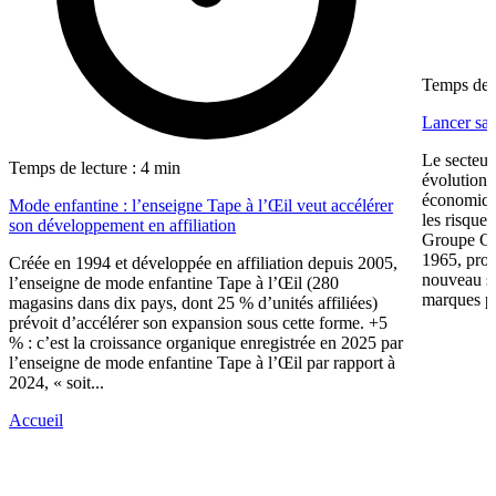
Temps de l
Lancer sa 
Le secteur
Temps de lecture : 4 min
évolution 
économiqu
Mode enfantine : l’enseigne Tape à l’Œil veut accélérer
les risque
son développement en affiliation
Groupe CW
1965, prop
Créée en 1994 et développée en affiliation depuis 2005,
nouveau su
l’enseigne de mode enfantine Tape à l’Œil (280
marques pr
magasins dans dix pays, dont 25 % d’unités affiliées)
prévoit d’accélérer son expansion sous cette forme. +5
% : c’est la croissance organique enregistrée en 2025 par
l’enseigne de mode enfantine Tape à l’Œil par rapport à
2024, « soit...
Accueil