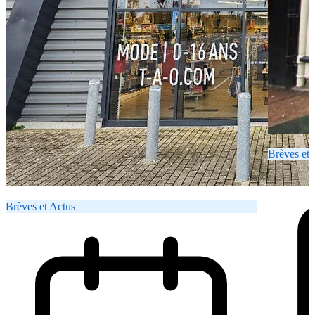
Brèves et 
Brèves et Actus