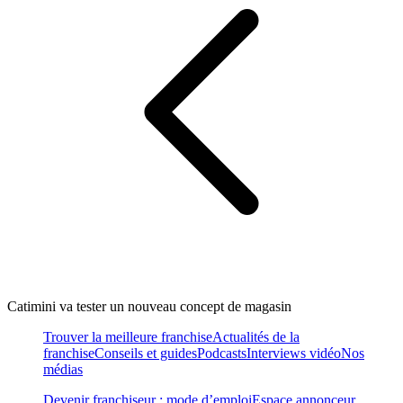
Catimini va tester un nouveau concept de magasin
Trouver la meilleure franchise
Actualités de la
franchise
Conseils et guides
Podcasts
Interviews vidéo
Nos
médias
Devenir franchiseur : mode d’emploi
Espace annonceur