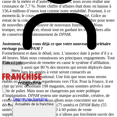
cause de la météo et d’autres phénomènes, nous avons réalisé une
croissance de 7,7 %. Notre chiffre d’affaires était donc en hausse à
156,4 millions d’euros tout comme notre rentabilité. Pourtant, à ce
moment-là, le cours de l’action DPAM s’est effondré. Grâce au
retrait de la cote, nous allons désormais avoir l’esprit libre pour tester
de nouvelles choses, trouver de nouveaux fournisseurs. Nous
tromper, recommencer, réussir tout en gardant les mains libres afin
de conserver le positionnement de
DPAM.
Justement, savez-vous déjà ce que votre nouveau propriétaire
envisage pour
DPAM
?
Formellement et dans le détail, non. L’annonce date à peine d’il y a
48 heures. Mais nous connaissons ses principaux engagements. Tout
Mon compte
d’abord pas question de remettre en cause le système d’affiliation.
Nous savons aussi que 80 % des moyens qui seront déployés dans
Menu
les mois et dans les années à venir seront consacrés au
développement à l’international. Une fois que nous nous serons
établis en Europe, nous regarderons vers l’Est. Pour la France, il est
clair qu’avec désormais 198 magasins, nous sommes arrivés à une
sorte de palier. Mais nous ne changerons pas notre politique
d’implantation.
DPAM
restera une marque accessible, créative, de
Trouver ma franchise
centre-ville. En revanche, nous allons nous concentrer sur nos
Actualités de la franchise
déclinaisons,
DPAM Chaussures
(75 unités) et
DPAM Baby
(55
unités). Il y a du potentiel pour 50 à 60 points de vente
supplémentaires. Cependant, nous n’allons pas forcément ouvrir des