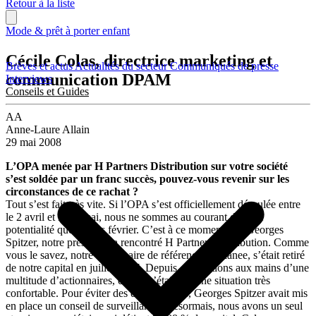
Retour à la liste
Mode & prêt à porter enfant
Cécile Colas, directrice marketing et
Brèves et actus
Actualités du secteur
Communiqués de presse
communication DPAM
Interviews
Conseils et Guides
AA
Anne-Laure Allain
29 mai 2008
L’OPA menée par H Partners Distribution sur votre société
s’est soldée par un franc succès, pouvez-vous revenir sur les
circonstances de ce rachat ?
Tout s’est fait très vite. Si l’OPA s’est officiellement déroulée entre
le 2 avril et le 26 mai, nous ne sommes au courant de cette
potentialité que depuis février. C’est à ce moment que Georges
Spitzer, notre président, a rencontré H Partners Distribution. Comme
vous le savez, notre actionnaire de référence, Kokanee, s’était retiré
de notre capital en juillet 2007. Depuis, nous étions aux mains d’une
multitude d’actionnaires, ce qui n’était pas une situation très
confortable. Pour éviter des déconvenues, Georges Spitzer avait mis
en place un conseil de surveillance. Désormais, nous avons un seul