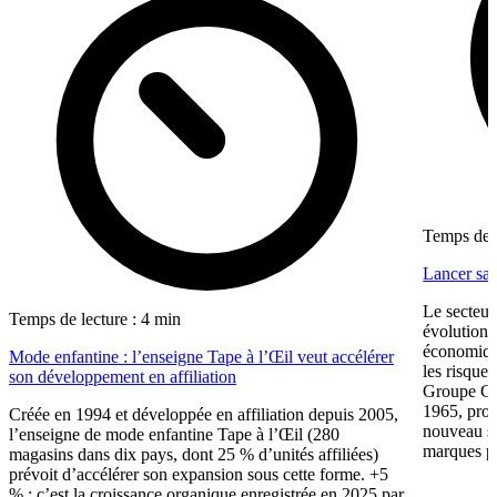
Temps de l
Lancer sa 
Le secteur
Temps de lecture : 4 min
évolution 
économiqu
Mode enfantine : l’enseigne Tape à l’Œil veut accélérer
les risque
son développement en affiliation
Groupe CW
1965, prop
Créée en 1994 et développée en affiliation depuis 2005,
nouveau su
l’enseigne de mode enfantine Tape à l’Œil (280
marques pr
magasins dans dix pays, dont 25 % d’unités affiliées)
prévoit d’accélérer son expansion sous cette forme. +5
% : c’est la croissance organique enregistrée en 2025 par