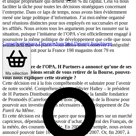
et unique propriétaire qui détient 95,88 % du capital. Cela va nous
faciliter la tâche pour toutes les décisions stratégiques concernant
l’entreprise. Dans ce laps de temps, nous avons bien évidemment
mené une large politique d’information. J’ai moi-même organisé
neuf réunions distinctes pour nos employés en succursales et pour
les affiliés. Nous avions tous les arguments pour les rassurer sur la
situation, puisque l’initiateur de l’OPA s’est officiellement engagé à
poursuivre la même politique de développement que celle que nous
Conseils généraux
Devenir franchisé
Devenir franchiseur
avions déjà mise en place. Nous allons donc conserver l’intégralité
de notre parc, soit pour la France 198 magasins dont 79 en
affiliation.
Avant la clôture de l’OPA, H Partners a annoncé qu’une de ses
premières décisions serait de vous retirer de la Bourse, pouvez-
Ma sélection
vous nous expliquer cette stratégie ?
Cette décision est à la fois compréhensible et salutaire pour l’avenir
de notre société. Compréhensible, car Olivier Halley – le président
de H Partners Distribution – est un héritier de la famille fondatrice
de Promodès (Carrefour). Il n’a donc pas besoin de la Bourse pour
pourvoir aux investissements nécessaires au développement de
Du
Pareil Au Même
.
Et cette décision est salutaire parce que nous sommes sur un marché
capricieux, dépendant du pouvoir d’achat, du moral des Français, de
la météo, des courants de mode. En 2006, par exemple, nous avions
annoncé pouvoir faire 10 % de croissance en 2007. Or, fin 2007, à