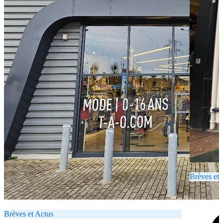
Brèves et 
Brèves et Actus