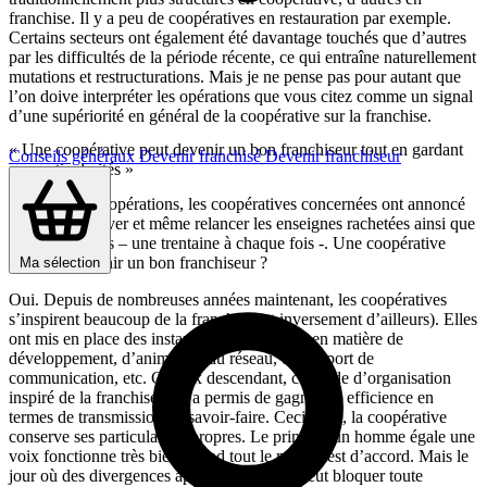
franchise. Il y a peu de coopératives en restauration par exemple.
Certains secteurs ont également été davantage touchés que d’autres
par les difficultés de la période récente, ce qui entraîne naturellement
mutations et restructurations. Mais je ne pense pas pour autant que
l’on doive interpréter les opérations que vous citez comme un signal
d’une supériorité en général de la coopérative sur la franchise.
« Une coopérative peut devenir un bon franchiseur tout en gardant
Conseils généraux
Devenir franchisé
Devenir franchiseur
ses particularités »
Dans ces trois opérations, les coopératives concernées ont annoncé
vouloir conserver et même relancer les enseignes rachetées ainsi que
leurs franchisés – une trentaine à chaque fois -. Une coopérative
peut-elle devenir un bon franchiseur ?
Ma sélection
Oui. Depuis de nombreuses années maintenant, les coopératives
s’inspirent beaucoup de la franchise (et inversement d’ailleurs). Elles
ont mis en place des instances descendantes en matière de
développement, d’animation du réseau, de support de
communication, etc. Ce flux descendant, ce mode d’organisation
inspiré de la franchise leur a permis de gagner en efficience en
termes de transmission de savoir-faire. Ceci étant, la coopérative
conserve ses particularités propres. Le principe un homme égale une
voix fonctionne très bien quand tout le monde est d’accord. Mais le
jour où des divergences apparaissent, cela peut bloquer toute