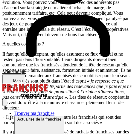
évolution. Vous pouvez vous retrouver avec des adhérents pas
d’accord sur la stratégie en matière d’achats, de marge, de
positionnement tarifaire, etc. Cela peut devenir compliqué. Vous
pouvez aussi vous retrouver avec un réseau totalement paralysé par
des jeux de pouvoirs, avec des présidences tournantes, ce qui
entraîne une inertie totale du réseau. C’est l’écueil des coopératives.
Mais oui, elles peuvent devenir de bons franchiseurs.
A quelles conditions ?
Il faut qu’elles acceptent, qu’elles assument ce flux vertical et ne
restent pas dans l’horizontalité. Leurs dirigeants doivent bien
comprendre que les franchisés attendent de la tête de réseau qu’elle
apporte savoir-faire, assistance, formation initiale et animation. Ils ne
Mon compte
doivent pas demander aux franchisés de se mobiliser pour le réseau.
Les franchisés sont plutôt dans l’état d’esprit
« je respecte ce que
Menu
l’on m’a transmis en contrepartie des redevances que je paie et je ne
suis pas censé être force de proposition à l’origine d’innovations,
pas censé réfléchir à la stratégie »
. Les têtes de réseaux coopératifs
doivent donc être à la manœuvre et assumer pleinement leur rôle
directeur.
Trouver ma franchise
« Il faut bien faire la différence entre les franchisés qui sont des
Actualités de la franchise
partenaires et les coopérateurs qui sont des associés »
Il y a peu d’exemples dans le passé de rachats de franchises par des