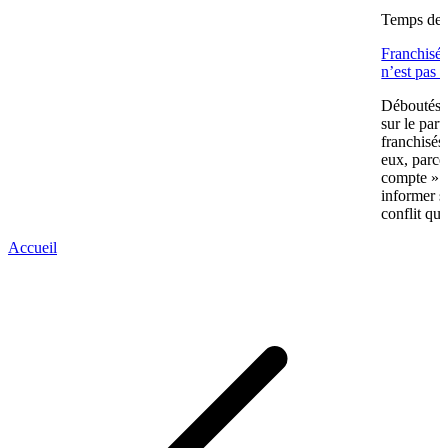
Temps de l
Franchisés
n’est pas 
Déboutés e
sur le part
franchisés
eux, parce
compte » av
informer s
conflit qui
Accueil