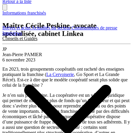
Retour à la liste
Informations franchisés
Maître Cécile Peskine, avocate
Brèves et actus
Actualités du secteur
Communiqués de presse
spécialisée, cabinet Linkea
Interviews
Conseils et Guides
JP
Jean-Pierre PAMIER
6 novembre 2023
En 2023, trois groupements coopératifs ont racheté des enseignes
pratiquant la franchise (
La Cervoiserie
, Go Sport et La Grande
Récré). Est-ce à dire que le modèle coopératif serait plus solide que
celui de la franchise ?
Je n’en suis pas certaine. La coopérative est un véhicule juridique
qui permet de mutualiser plus de fonds qu’un franchiseur et qui peut
donc s’avérer plus efficace pour reprendre un réseau ou des points
de vente importants. Face à un franchiseur affecté par des difficultés
économiques et lâché par ses banques, une coopérative dispose
d’une puissance de frappe liée à l’addition de tous ses adhérents. Il y
a aussi une question de secteurs d’activité : certains sont
traditionnellement plus structurés en coopérative, d’autres en