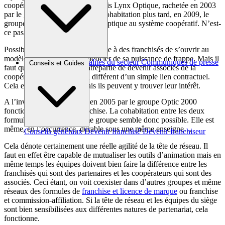
coopératives. On connaît toutefois Lynx Optique, rachetée en 2003
par le groupe Krys. Six ans de cohabitation plus tard, en 2009, le
groupement a fait passer Lynx Optique au système coopératif. N’est-
ce pas l’évolution logique ?
Possiblement. Cela peut permettre à des franchisés de s’ouvrir au
modèle coopératif et de bénéficier de sa puissance de frappe. Mais il
Brèves et actus
Actualités du secteur
Communiqués de presse
Conseils et Guides
faut qu’ils acceptent en contrepartie de devenir associés de la
Interviews
coopérative, ce qui est bien différent d’un simple lien contractuel.
Cela engage davantage, mais ils peuvent y trouver leur intérêt.
A l’inverse,
Lissac
, reprise en 2005 par le groupe Optic 2000
fonctionne toujours en franchise. La cohabitation entre les deux
formules au sein d’un même groupe semble donc possible. Elle est
même, en l’occurrence, durable sous une même enseigne…
Conseils généraux
Devenir franchisé
Devenir franchiseur
Cela dénote certainement une réelle agilité de la tête de réseau. Il
faut en effet être capable de mutualiser les outils d’animation mais en
même temps les équipes doivent bien faire la différence entre les
franchisés qui sont des partenaires et les coopérateurs qui sont des
associés. Ceci étant, on voit coexister dans d’autres groupes et même
réseaux des formules de
franchise et licence de marque
ou franchise
et commission-affiliation. Si la tête de réseau et les équipes du siège
sont bien sensibilisées aux différentes natures de partenariat, cela
fonctionne.