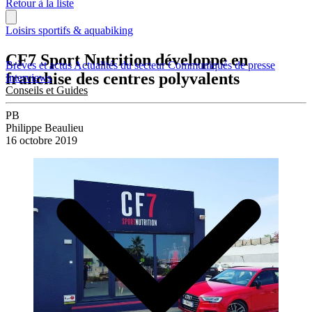
Retour à la liste
Loisirs sportifs & aquabiking
CF7 Sport Nutrition développe en
Brèves et actus
Actualités du secteur
Communiqués de presse
franchise des centres polyvalents
Interviews
Conseils et Guides
PB
Philippe Beaulieu
16 octobre 2019