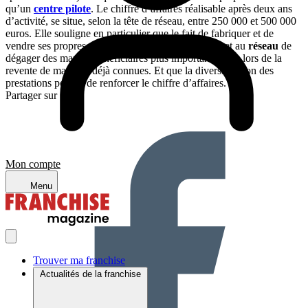
qu’un
centre pilote
. Le chiffre d’affaires réalisable après deux ans
d’activité, se situe, selon la tête de réseau, entre 250 000 et 500 000
euros. Elle souligne en particulier que le fait de fabriquer et de
vendre ses propres compléments alimentaires permet au
réseau
de
dégager des marges bénéficiaires plus importantes que lors de la
revente de marques déjà connues. Et que la diversification des
prestations permet de renforcer le chiffre d’affaires.
Partager sur :
Mon compte
Menu
Trouver ma franchise
Actualités de la franchise