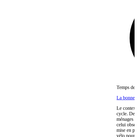
Temps de l
La bonne f
Le context
cycle. Dep
ménages se
celui obse
mise en pl
vélo pour l