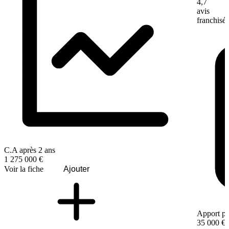
4,7
avis
franchisé
C.A après 2 ans
1 275 000 €
Voir la fiche
Ajouter
Apport pe
35 000 €