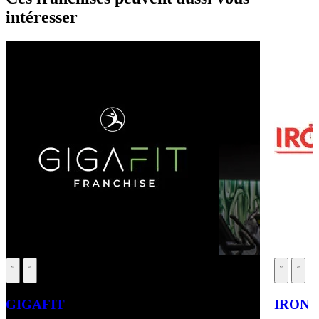
intéresser
GIGAFIT
IRON 