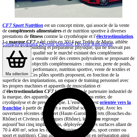
CF7 Sport Nutrition
est un concept mixte, qui associe de la vente
de
compléments alimentaires
et de nutrition sportive à diverses
prestations de
fitness
comme la cryothérapie et l’
électrostimulation
.
La
marque
CF7
a été créée en 2014 par Teddy de Maria, athlète
Conseils généraux
Devenir franchisé
Devenir franchiseur
primé en bodybuilding et préparateur physique, qui ne trouvait pas
des produits de qualité sur le marché existant des compléments
alimentaires. Il a ensuite créé des centres polyvalents se proposant de
répondre à des objectifs complémentaires : minceur, perte de poids,
prise de masse, performance, nutrition sportive, vente de textiles et
Ma sélection
d’accessoires. Ces pôles sportifs proposent, en fonction de la
superficie des implantations, un espace de training personnel avec
les propres machines et appareils de musculation et
d’
électrostimulation
CF7
fabriqués chez le partenaire industriel de
la marque, des appareils de
cryothérapie
corps entier, de
cryolipolyse et de pressothérapie. L’enseigne s’est
orientée vers la
franchise
à partir de 2015 et a modélisé son concept. Avec les
ouvertures récentes de Muret (Haute-Garonne), Trets (Bouches-du-
Rhône) et Civrieux d’Azergues (Rhône), le
réseau
regroupe
aujourd’hui cinq implantations, déployées sur des surfaces allant de
70 à 400 m², selon les options choisies (nutrition, sport center ou
sport et nutrition). Cinq autres ouvertures sont en préparation ainsi