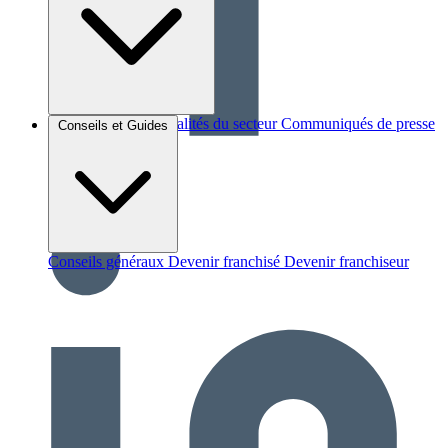
Brèves et actus
Actualités du secteur
Communiqués de presse
Conseils et Guides
Interviews
Conseils généraux
Devenir franchisé
Devenir franchiseur