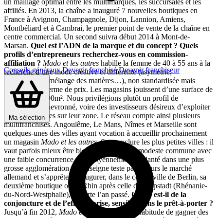
un maillage optimal entre les multimarques, les succursales et les
affiliés. En 2013, la chaîne a inauguré 7 nouvelles boutiques en
France à Avignon, Champagnole, Dijon, Lannion, Amiens,
Montbéliard et à Cambrai, le premier point de vente de la chaîne en
centre commercial. Un second suivra début 2014 à Mont-de-
Marsan.
Quel est l’ADN de la marque et du concept ? Quels
profils d’entrepreneurs recherchez-vous en commission-
affiliation ?
Mado et les autres
habille la femme de 40 à 55 ans à la
Conseils généraux
Devenir franchisé
Devenir franchiseur
recherche d’une mode créative et différente (asymétrie,
superposition, mélange des matières…), non standardisée mais
accessible en terme de prix. Les magasins jouissent d’une surface de
vente de 70 à 90m². Nous privilégions plutôt un profil de
commerçant chevronné, voire des investisseurs désireux d’exploiter
plusieurs affaires sur leur zone. Le réseau compte ainsi plusieurs
Ma sélection
multifranchisés. Angoulême, Le Mans, Nîmes et Marseille sont
quelques-unes des villes ayant vocation à accueillir prochainement
un magasin
Mado et les autres.
Sans exclure les plus petites villes : il
vaut parfois mieux être bien placé dans une modeste commune avec
une faible concurrence que moyennement implanté dans une plus
grosse agglomération ! L’enseigne teste par ailleurs le marché
allemand et s’apprête à inaugurer, dans le centre-ville de Berlin, sa
deuxième boutique outre-Rhin après celle de Lippstadt (Rhénanie-
du-Nord-Westphalie), ouverte l’an passé.
Qu’en est-il de la
conjoncture et de l’effet de crise, sensible dans le prêt-à-porter ?
Jusqu’à fin 2012,
Mado et les autres
avait l’habitude de gagner des