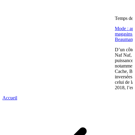
Temps de l
Mode : apr
magasins (
Beaumano
D’un côté,
Naf Naf, c
puissance 
notamment
Cache, Bré
inversées 
celui de l
2018, l’en
Accueil