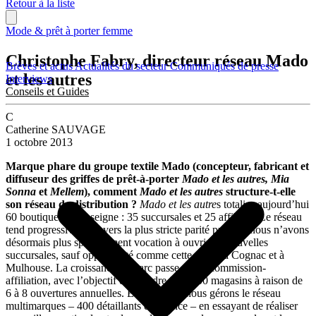
Retour à la liste
Mode & prêt à porter femme
Christophe Fabry, directeur réseau Mado
Brèves et actus
Actualités du secteur
Communiqués de presse
et les autres
Interviews
Conseils et Guides
C
Catherine SAUVAGE
1 octobre 2013
Marque phare du groupe textile Mado (concepteur, fabricant et
diffuseur des griffes de prêt-à-porter
Mado et les autres, Mia
Sonna
et
Mellem
), comment
Mado et les autres
structure-t-elle
son réseau de distribution ?
Mado et les autre
s totalise aujourd’hui
60 boutiques à l’enseigne : 35 succursales et 25 affiliées. Le réseau
tend progressivement vers la plus stricte parité puisque nous n’avons
désormais plus spécialement vocation à ouvrir de nouvelles
succursales, sauf opportunité comme cette année à Cognac et à
Mulhouse. La croissance du parc passe par la commission-
affiliation, avec l’objectif d’atteindre 80 à 100 magasins à raison de
6 à 8 ouvertures annuelles. En parallèle, nous gérons le réseau
multimarques – 400 détaillants en France – en essayant de réaliser