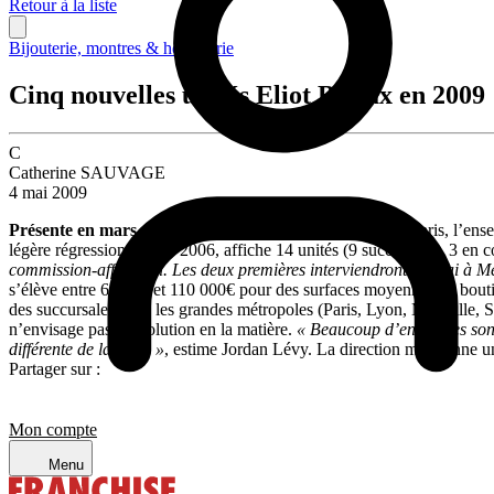
Retour à la liste
Bijouterie, montres & horlogerie
Cinq nouvelles unités Eliot Bijoux en 2009
C
Catherine SAUVAGE
4 mai 2009
Présente en mars dernier
lors du Salon Franchise Expo Paris, l’ense
légère régression depuis 2006, affiche 14 unités (9 succursales, 3 en 
commission-affiliation. Les deux premières interviendront en mai à 
s’élève entre 65 000 et 110 000€ pour des surfaces moyennes de bout
des succursales dans les grandes métropoles (Paris, Lyon, Marseille, S
n’envisage pas d’évolution en la matière.
« Beaucoup d’enseignes sont
différente de la nôtre »
, estime Jordan Lévy. La direction mentionne u
Partager sur :
Mon compte
Menu