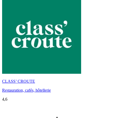
CLASS’ CROUTE
Restauration, cafés, hôtellerie
4,6