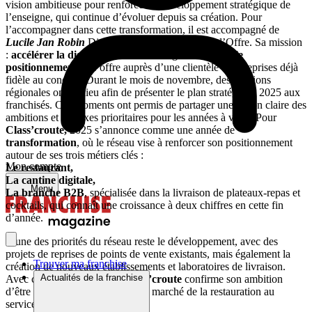
vision ambitieuse pour renforcer le développement stratégique de
l’enseigne, qui continue d’évoluer depuis sa création. Pour
l’accompagner dans cette transformation, il est accompagné de
Lucile Jan Robin
Directrice du Marketing et de l’Offre. Sa mission
:
accélérer la digitalisation
de l’enseigne et
affiner le
positionnement
de l’offre auprès d’une clientèle d’entreprises déjà
fidèle au concept. Durant le mois de novembre, des réunions
régionales ont eu lieu afin de présenter le plan stratégique 2025 aux
franchisés. Ces moments ont permis de partager une vision claire des
ambitions et des axes prioritaires pour les années à venir. Pour
Class’croute,
2025 s’annonce comme une année de
transformation
, où le réseau vise à renforcer son positionnement
autour de ses trois métiers clés :
Mon compte
Le restaurant,
La cantine digitale,
Menu
La branche B2B
, spécialisée dans la livraison de plateaux-repas et
cocktails, qui connaît une croissance à deux chiffres en cette fin
d’année.
L’une des priorités du réseau reste le développement, avec des
projets de reprises de points de vente existants, mais également la
Trouver ma franchise
création de nouveaux établissements et laboratoires de livraison.
Actualités de la franchise
Avec cette nouvelle étape,
Class’croute
confirme son ambition
d’être l’acteur de référence sur le marché de la restauration au
service des entreprises