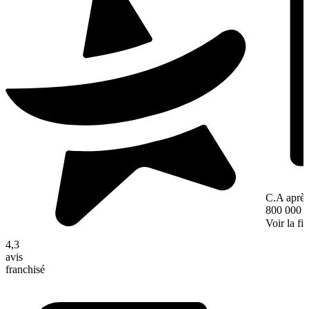
C.A après
800 000 
Voir la fi
4,3
avis
franchisé