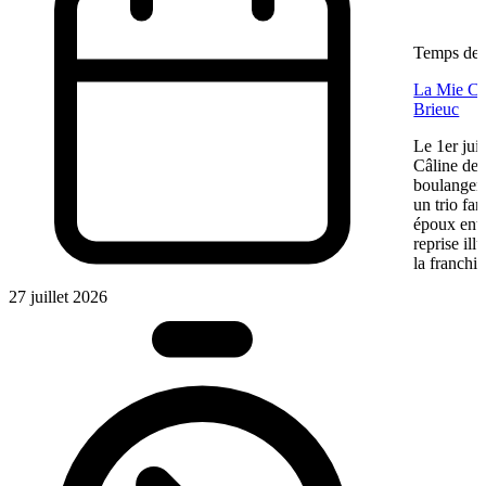
Temps de l
La Mie Câl
Brieuc
Le 1er jui
Câline de 
boulangeri
un trio fa
époux entre
reprise ill
la franchis
27 juillet 2026