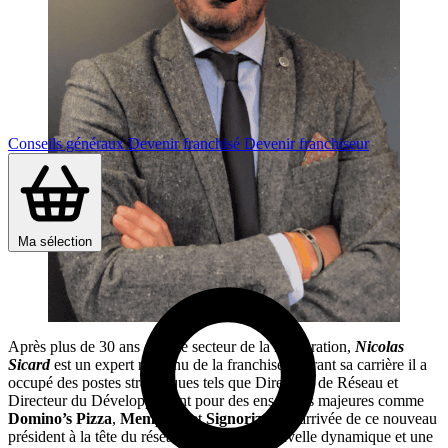
Conseils généraux
Devenir franchisé
Devenir franchiseur
Ma sélection
Après plus de 30 ans dans le secteur de la restauration,
Nicolas
Sicard
est un expert reconnu de la franchise. Durant sa carrière il a
occupé des postes stratégiques tels que Directeur de Réseau et
Directeur du Développement pour des enseignes majeures comme
Domino’s Pizza
,
Memphis
, et
Signorizza
. L’arrivée de ce nouveau
président à la tête du réseau apporte une nouvelle dynamique et une