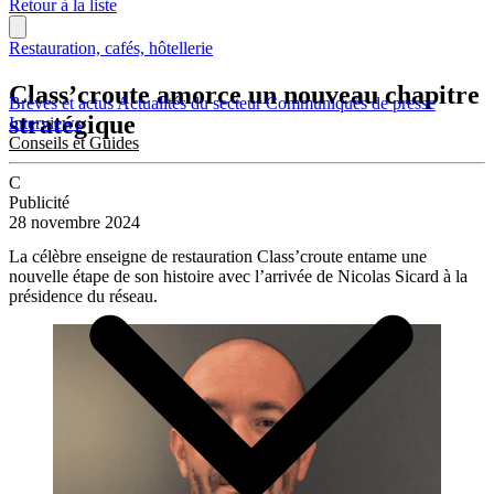
Retour à la liste
Restauration, cafés, hôtellerie
Class’croute amorce un nouveau chapitre
Brèves et actus
Actualités du secteur
Communiqués de presse
stratégique
Interviews
Conseils et Guides
C
Publicité
28 novembre 2024
La célèbre enseigne de restauration Class’croute entame une
nouvelle étape de son histoire avec l’arrivée de Nicolas Sicard à la
présidence du réseau.