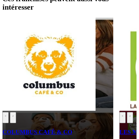
intéresser
COLUMBUS CAFÉ & CO
LES M