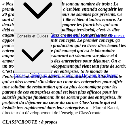
« Nos objectifs sont très clairs. Ils sont au nombre de trois :
Le
premier -et le principal objectif-, c’est bien entendu conquérir les
20 grandes agglomérations où nous ne sommes pas présents. Ce
sont des villes comme Marseille, Lille et bien d’autres encore.
Le
deuxième objectif, c’est d’accompagner les franchisés qui sont
déjà en place pour densifier le maillage territorial, c’est- à- dire
augmenter le nombre de Class’croute qui sont présentes en
Brèves et actus
Actualités du secteur
Communiqués de presse
Conseils et Guides
agglomération sous différents concepts. Le premier concept, ça
Interviews
peut être un laboratoire de production qui va livrer directement les
entreprises. Et puis, on a le full concept qui est le laboratoire
auquel on va jouxter un restaurant où viennent sur place et à
emporter les collaborateurs des entreprises pour déjeuner.
On a
un troisième niveau de développement qui vient tout juste de sortir.
C’est un concept en corner en entreprise. Si le monde de
Conseils généraux
Devenir franchisé
Devenir franchiseur
l’entreprise ne vient pas dans nos restaurants, c’est Class’croute
qui va directement s’installer au cœur des entreprises pour offrir
une solution de restauration qui est plus économique pour les
patrons de ces entreprises et qui est bien plus efficace pour les
salariés puisque finalement, ils ne sortent pas des entreprises, ils
profitent du déjeuner au cœur du corner Class’croute qui est
installé très rapidement dans leur entreprise. »
– Florent Racot,
directeur du développement de l’enseigne Class’croute.
CLASS’CROUTE : à propos