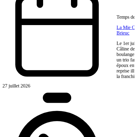
Temps de l
La Mie Câl
Brieuc
Le 1er jui
Câline de 
boulangeri
un trio fa
époux entre
reprise ill
la franchis
27 juillet 2026