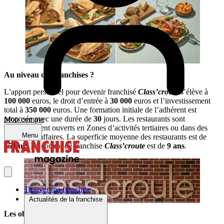
Au niveau des franchises ?
L’apport personnel pour devenir franchisé
Class’croute
s’élève à
100 000
euros, le droit d’entrée à
30 000
euros et l’investissement
total à
350 000
euros. Une formation initiale de l’adhérent est
proposée avec une durée de
30
jours. Les restaurants sont
Mon compte
prioritairement ouverts en Zones d’activités tertiaires ou dans des
Menu
quartiers d’affaires. La superficie moyenne des restaurants est de
150m2
. Le contrat de franchise
Class’croute
est de
9 ans
.
Trouver ma franchise
Actualités de la franchise
Les objectifs