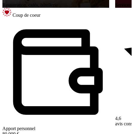
Restauration, cafés, hôtellerie
Services a
Coup de coeur
4,6
avis con
Apport personnel
80 000 €