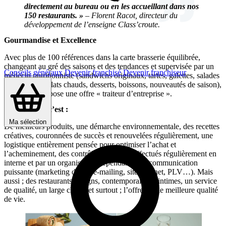
directement au bureau ou en les accueillant dans nos
150 restaurants. »
– Florent Racot, directeur du
développement de l’enseigne Class’croute.
Gourmandise et Excellence
Avec plus de 100 références dans la carte brasserie équilibrée,
changeant au gré des saisons et des tendances et supervisée par un
Conseils généraux
Devenir franchisé
Devenir franchiseur
médecin nutritionniste (sandwichs originaux, tartes, galettes, salades
gourmandes, plats chauds, desserts, boissons, nouveautés de saison),
l’enseigne propose une offre « traiteur d’entreprise ».
Class’croute c’est :
Ma sélection
De meilleurs produits, une démarche environnementale, des recettes
créatives, couronnées de succès et renouvelées régulièrement, une
logistique entièrement pensée pour optimiser l’achat et
l’acheminement, des contrôles sanitaires effectués régulièrement en
interne et par un organisme indépendant, une communication
puissante (marketing direct, e-mailing, site internet, PLV…). Mais
aussi ; des restaurants designs, contemporains et intimes, un service
de qualité, un large choix, et surtout ; l’offre d’une meilleure qualité
de vie.