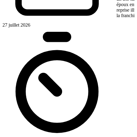
époux entre
reprise ill
la franchis
27 juillet 2026