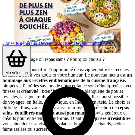
Conseils généraux
Devenir franchisé
Devenir franchiseur
Réconfort, voyage ou repas sains ? Pourquoi choisir ?
Class’croute
vous offre l’opportunité de naviguer entre les recettes
Ma sélection
de saison, selon vos goûts et votre humeur. Le nouveau menu est
un
hommage aux recettes emblématiques de la cuisine française,
pimpées 2.0. où les saveurs de notre enfance sont réinterprétées avec
finesse et créativité : bœuf bourguignon ou blanquette de poulet
revisités, lasagne, œufs mayonnaise, marbré… Il est aussi possible
de
voyager
; en Italie, au Mexique, en Inde, ou en Asie. Le choix es
difficile ! Puis, vous pourrez aussi retrouver une sélection de
repas
sains, équilibrés mais tout aussi gourmand
: bowls généreux et
créatifs pour entretenir votre forme. D’autres
surprises irrésistibles
vous attendent : sandwiches, salades, bowls, plats chauds, petites
faims (salées ou sucrées)…