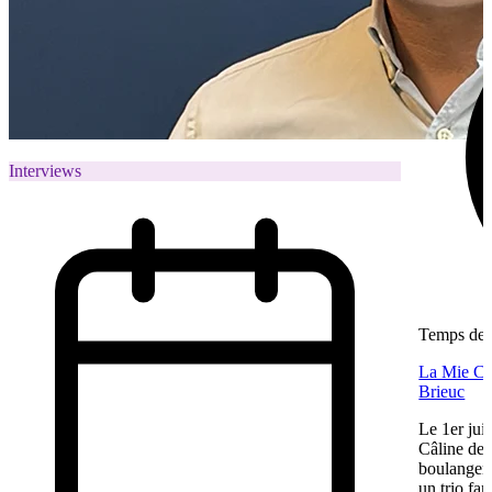
Interviews
Temps de l
La Mie Câl
Brieuc
Le 1er jui
Câline de 
boulangeri
un trio fa