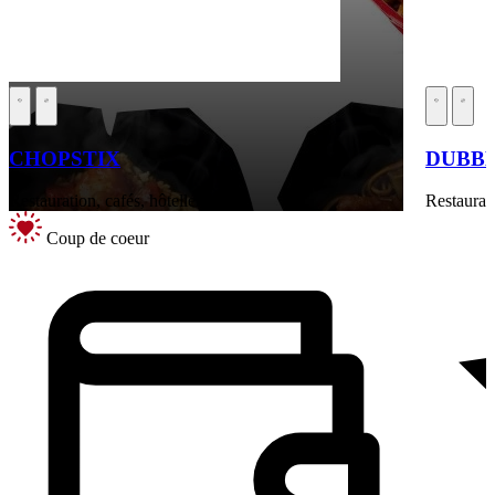
CHOPSTIX
DUBB
Restauration, cafés, hôtellerie
Restaurati
Coup de coeur