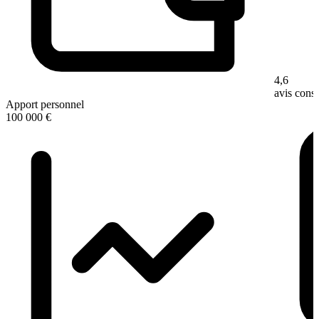
4,6
avis con
Apport personnel
100 000 €