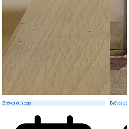
Brèves et Actus
Brèves et 