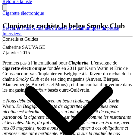
Retour à la liste
Cigarette électronique
Clopinette rachète le belge Smoky Club
Brèves et actus
Actualités du secteur
Communiqués de presse
Interviews
Conseils et Guides
C
Catherine SAUVAGE
7 janvier 2015
Premiers pas à l’international pour
Clopinette
. L’enseigne de
cigarette électronique
fondée en 2011 par Karin Warin et Eric de
Goussencourt va s’implanter en Belgique à la faveur du rachat de la
chaîne
Smoky Club
et de ses cinq magasins (Anvers, Bierges,
Blankenberge, Bruxelles et Mons) ; et d’un contrat d’ouverture dans
les magasins
Carrefour
basés outre-Quiévrain.
« Nous débutons 2015 avec un beau challenge,
déclare Karin
Warin
. En Belgique, la vente de cigarettes électroniques avec
nicotine est interdite. Les Belges n’ont pas le droit de vapoter
partout où la cigarette ordinaire est interdite, comme les restaurants
et les cafés. Mais, du fait de notre riche expérience en France, avec
nos 80 magasins, nous avons pu nous adapter à ces obligations et
proposer une offre pertinente. Nos efforts sur la qualité de nos