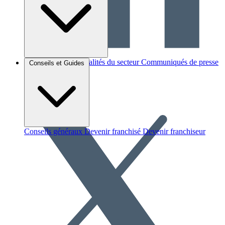
Brèves et actus
Actualités du secteur
Communiqués de presse
Conseils et Guides
Interviews
Conseils généraux
Devenir franchisé
Devenir franchiseur