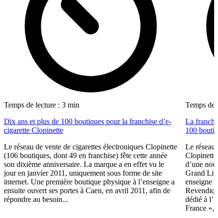
Temps de lecture : 3 min
Temps de l
Dix ans et plus de 100 boutiques pour la franchise d’e-
La franchis
cigarette Clopinette
100 bouti
Le réseau de vente de cigarettes électroniques Clopinette
Le réseau 
(106 boutiques, dont 49 en franchise) fête cette année
Clopinette
son dixième anniversaire. La marque a en effet vu le
d’une nouv
jour en janvier 2011, uniquement sous forme de site
Grand Litt
internet. Une première boutique physique à l’enseigne a
enseigne à
ensuite ouvert ses portes à Caen, en avril 2011, afin de
Revendiqua
répondre au besoin...
dédié à l’u
France », 