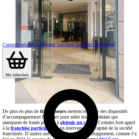
Conseils généraux
Devenir franchisé
Devenir franchiseur
Ma sélection
De plus en plus de
franchiseurs
mettent en place des dispositifs
d’accompagnement financier pour aider leurs candidats qui
manquent de fonds propres à
obtenir un crédit
. Certains font appel
à la
franchise participative
, en intervenant au capital de la société
franchisée. D’autres ont créé un fonds de développement, comme l’a