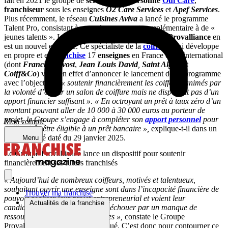
fait en 2021 le groupe de
services à la personne
Oui Care
,
franchiseur
sous les enseignes
O2 Care Services
et
Apef Services
.
Plus récemment, le réseau
Cuisines Aviva
a lancé le programme
Talent Pro, consistant à accorder un apport complémentaire à de «
jeunes talents ». Le « prêt d’honneur » du
Groupe Provalliance
en
est un nouvel exemple. Ce spécialiste de la
coiffure
, qui développe
en propre et en
franchise
17
enseignes
en France et à l’international
(dont
Franck Provost
,
Jean Louis David
,
Saint Algue
et
Coiff&Co
) vient en effet d’annoncer le lancement de ce programme
avec l’objectif de
« soutenir financièrement les coiffeurs animés par
la volonté d’ouvrir un salon de coiffure mais ne disposant pas d’un
apport financier suffisant »
.
« En octroyant un prêt à taux zéro d’un
montant pouvant aller de 10 000 à 30 000 euros au porteur de
projet, le Groupe s’engage à compléter son
apport personnel
pour
Mon compte
qu’il puisse être éligible à un prêt bancaire »,
explique-t-il dans un
communiqué daté du 29 janvier 2025.
Menu
Le Groupe Provalliance lance un dispositif pour soutenir
financièrement ses futurs franchisés
« Aujourd’hui de nombreux coiffeurs, motivés et talentueux,
souhaitant ouvrir une enseigne sont dans l’incapacité financière de
Trouver ma franchise
pouvoir réaliser leur projet entrepreneurial et voient leur
Actualités de la franchise
candidature auprès des banques échouer par un manque de
ressources personnelles suffisantes »,
constate le Groupe
Provalliance dans son communiqué. C’est donc pour contourner ce