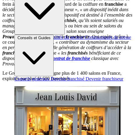
frein à la création que ce poids lourd de la coiffure en
franchise
a
décidé de lancer son « prêt d’honneur »,
« un dispositif inédit dans
le secteur »,
souligne-t-il.
« Ce dispositif est destiné à l’ensemble des
coiffeurs n’étant pas encore
franchisés
, qu’ils soient salariés ou
managers de salons indépendants ou bien au sein de salons du
Groupe, qui souhaitent ouvrir un salon sous enseigne
Provalliance
»
, précise encore le
franchiseur
. Qui espère, grâce à
Brèves et actus
Actualités du secteur
Communiqués de presse
Conseils et Guides
ce coup de pouce financier,
« contribuer au dynamisme du secteur
Interviews
en permettant à une nouvelle génération de coiffeurs d’accéder à la
franchise
».
Et souligne que
« les
franchisés
bénéficiant de ce
dispositif sont liés par un
contrat de franchise
classique avec
Provalliance ».
Le Groupe Provalliance aligne plus de 1 400 salons en France,
exploités par plus de 600 franchisés
Conseils généraux
Devenir franchisé
Devenir franchiseur