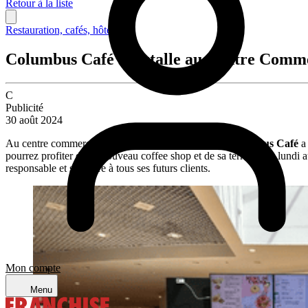
Retour à la liste
Restauration, cafés, hôtellerie
Columbus Café s’installe au Centre Comme
C
Publicité
30 août 2024
Au centre commercial
Shop’in Witty
un nouveau
Columbus Café
a 
pourrez profiter de ce nouveau coffee shop et de sa terrasse du lundi
responsable et solidaire à tous ses futurs clients.
Mon compte
Menu