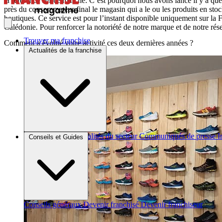
la référence sur ce marché. C’est pourquoi nous avons lancé il y a que
près du consommateur final le magasin qui a le ou les produits en stoc
boutiques. Ce service est pour l’instant disponible uniquement sur 
Calédonie. Pour renforcer la notoriété de notre marque et de notre ré
Trouver ma franchise
Comment a évolué votre activité ces deux dernières années ?
Actualités de la franchise
Brèves et actus
Actualités du secteur
Communiqués de presse
I
Conseils et Guides
Conseils généraux
Devenir franchisé
Devenir franchiseur