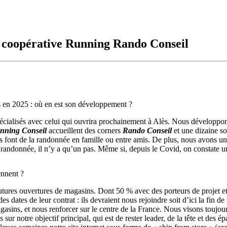
a coopérative Running Rando Conseil
ans en 2025 : où en est son développement ?
cialisés avec celui qui ouvrira prochainement à Alès. Nous développon
nning Conseil
accueillent des corners
Rando Conseil
et une dizaine so
rs font de la randonnée en famille ou entre amis. De plus, nous avons un
la randonnée, il n’y a qu’un pas. Même si, depuis le Covid, on constate u
ennent ?
futures ouvertures de magasins. Dont 50 % avec des porteurs de projet 
 dates de leur contrat : ils devraient nous rejoindre soit d’ici la fin de
gasins, et nous renforcer sur le centre de la France. Nous visons toujou
 notre objectif principal, qui est de rester leader, de la tête et des épa