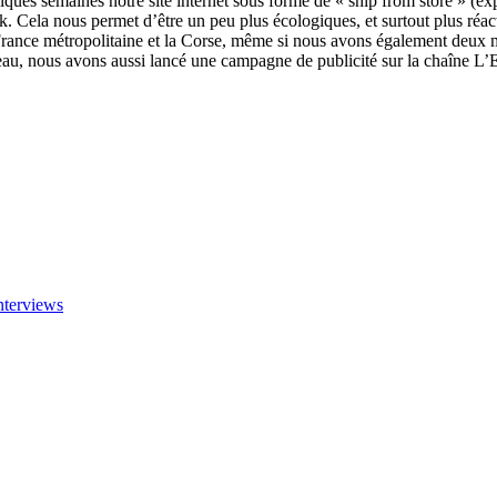
lques semaines notre site internet sous forme de « ship from store » (ex
k. Cela nous permet d’être un peu plus écologiques, et surtout plus réac
la France métropolitaine et la Corse, même si nous avons également deu
seau, nous avons aussi lancé une campagne de publicité sur la chaîne L
nterviews