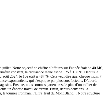
llet. Notre objectif de chiffre d’affaires sur l’année était de 40 M€,
ètre constant, la croissance réelle est de +25 à +30 %. Depuis le
 d’août 2024, le 10e était à +87 %. Cela veut dire que, chaque mois, 7
ance exponentielle, qui s’explique par plusieurs facteurs. D’abord,
magasins. Ensuite, nous sommes partenaires de plus d’un millier de
ente un énorme travail de terrain. Enfin, depuis deux ans, la
s, la tournée Ironman, l’Ultra Trail du Mont Blanc… Notre structure