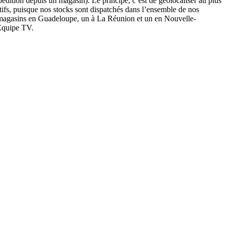
pédition depuis un magasin). Le principe, c’est de géolocaliser au plus
tifs, puisque nos stocks sont dispatchés dans l’ensemble de nos
x magasins en Guadeloupe, un à La Réunion et un en Nouvelle-
’Equipe TV.