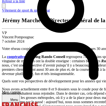
Retour à la liste
Vêtement de sport & sportswear
Jérémy Marchetti, Directeur général de l
VP
Vincent Pompougnac
7 octobre 2024
Votre réseau coopératif spécialiste de la course à pied fêtera ses 30 
La
coopérative
Running Rando Conseil
regroupera 74 magasins spé
vingtaine de magasins ont la double enseigne : certaines boutiques
Ru
nous, c’est une perspective d’avenir puisqu’il y a beaucoup de traileu
premiers clients auront aussi 30 ans de plus et, de la course à pied à 
devenue plutôt jeune, fun et très instagrammable.
Quels sont vos perspectives de développement pour les années qui vi
Nous avons actuellement entre 8 et 9 dossiers sous le coude pour de 
Mon compte
déçus qui souhaitent nous rejoindre. Dans le dernier cas, cela dépend des
maillage sur les grosses métropoles, où il y a de la place pour deux ma
Menu
chiffrés comme par le passé : aujourd’hui, nous nous sommes recentrés sur