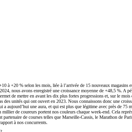
à +20 % selon les mois, liée à l’arrivée de 15 nouveaux magasins en jui
024, nous avons enregistré une croissance moyenne de +48,5 %. A périm
rmet de mettre en avant les dix plus fortes progressions et, sur le mois
pas des unités qui ont ouvert en 2023. Nous connaissons donc une croiss
i a aujourd’hui une aura, et qui est plus que légitime avec près de 75 
n millier de coureurs portent nos couleurs chaque week-end. Cela représ
 partenaire de courses telles que Marseille-Cassis, le Marathon de Pari
rapport à nos concurrents.
 ?