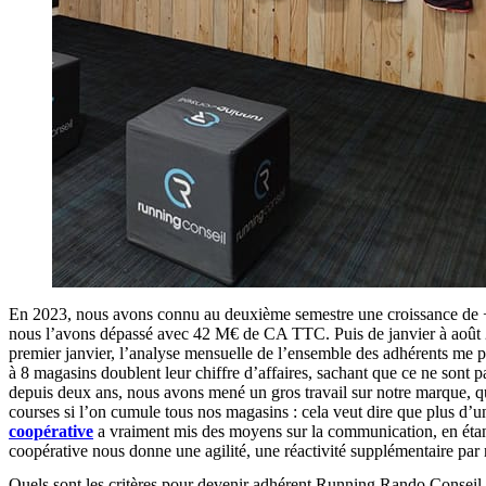
En 2023, nous avons connu au deuxième semestre une croissance de +10 
nous l’avons dépassé avec 42 M€ de CA TTC. Puis de janvier à août 2
premier janvier, l’analyse mensuelle de l’ensemble des adhérents me pe
à 8 magasins doublent leur chiffre d’affaires, sachant que ce ne sont 
depuis deux ans, nous avons mené un gros travail sur notre marque, qu
courses si l’on cumule tous nos magasins : cela veut dire que plus d’u
coopérative
a vraiment mis des moyens sur la communication, en étant
coopérative nous donne une agilité, une réactivité supplémentaire par 
Quels sont les critères pour devenir adhérent Running Rando Conseil