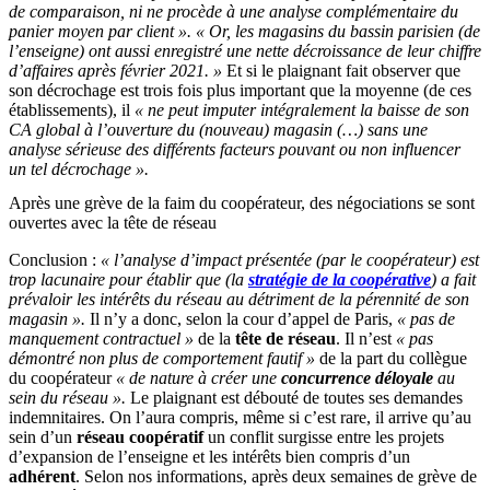
de comparaison, ni ne procède à une analyse complémentaire du
panier moyen par client ». « Or, les magasins du bassin parisien (de
l’enseigne) ont aussi enregistré une nette décroissance de leur chiffre
d’affaires après février 2021. »
Et si le plaignant fait observer que
son décrochage est trois fois plus important que la moyenne (de ces
établissements), il
« ne peut imputer intégralement la baisse de son
CA global à l’ouverture du (nouveau) magasin (…) sans une
analyse sérieuse des différents facteurs pouvant ou non influencer
un tel décrochage ».
Après une grève de la faim du coopérateur, des négociations se sont
ouvertes avec la tête de réseau
Conclusion :
« l’analyse d’impact présentée (par le coopérateur) est
trop lacunaire pour établir que (la
stratégie de la coopérative
) a fait
prévaloir les intérêts du réseau au détriment de la pérennité de son
magasin ».
Il n’y a donc, selon la cour d’appel de Paris,
« pas de
manquement contractuel »
de la
tête de réseau
. Il n’est
« pas
démontré non plus de comportement fautif »
de la part du collègue
du coopérateur
« de nature à créer une
concurrence déloyale
au
sein du réseau ».
Le plaignant est débouté de toutes ses demandes
indemnitaires. On l’aura compris, même si c’est rare, il arrive qu’au
sein d’un
réseau coopératif
un conflit surgisse entre les projets
d’expansion de l’enseigne et les intérêts bien compris d’un
adhérent
. Selon nos informations, après deux semaines de grève de