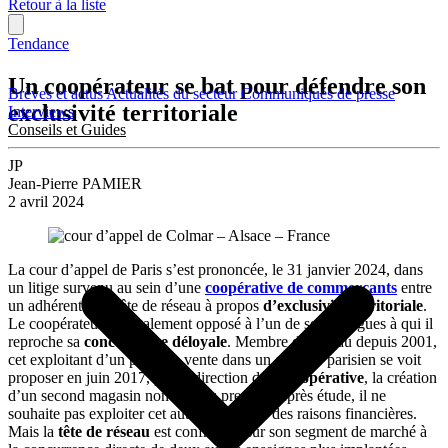
Retour à la liste
Tendance
Un coopérateur se bat pour défendre son
Brèves et actus
Actualités du secteur
Communiqués de presse
exclusivité territoriale
Interviews
Conseils et Guides
JP
Jean-Pierre PAMIER
2 avril 2024
La cour d’appel de Paris s’est prononcée, le 31 janvier 2024, dans
un litige survenu au sein d’une
coopérative
de commerçants
entre
un adhérent et la tête de réseau à propos
d’exclusivité territoriale
.
Le coopérateur est également opposé à l’un de ses collègues à qui il
reproche sa
concurrence déloyale
. Membre du réseau depuis 2001,
cet exploitant d’un point de vente dans un quartier parisien se voit
proposer en juin 2017, par la direction de la
coopérative
, la création
d’un second magasin non loin du premier. Après étude, il ne
souhaite pas exploiter cet autre local pour des raisons financières.
Mais la
tête de réseau
est confrontée sur son segment de marché à