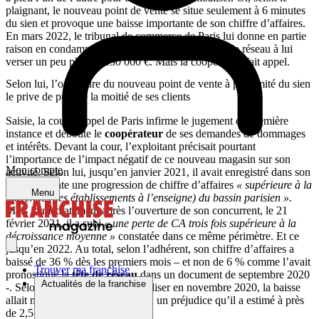
plaignant, le nouveau point de vente se situe seulement à 6 minutes
du sien et provoque une baisse importante de son chiffre d’affaires.
En mars 2022, le tribunal de commerce de Paris lui donne en partie
raison en condamnant la
société coopérative
tête de réseau à lui
verser un peu plus de 130 000 €. Mais la coopérative fait appel.
Selon lui, l’ouverture du nouveau point de vente à proximité du sien
le prive de près de la moitié de ses clients
Saisie, la cour d’appel de Paris infirme le jugement de première
instance et déboute le
coopérateur
de ses demandes de dommages
et intérêts. Devant la cour, l’exploitant précisait pourtant
l’importance de l’impact négatif de ce nouveau magasin sur son
Mon compte
activité. Selon lui, jusqu’en janvier 2021, il avait enregistré dans son
point de vente une progression de chiffre d’affaires
« supérieure à la
Menu
moyenne (des établissements à l’enseigne) du bassin parisien ».
Mais immédiatement après l’ouverture de son concurrent, le 21
février 2021, il a subi
« une perte de CA trois fois supérieure à la
décroissance moyenne »
constatée dans ce même périmètre. Et ce
jusqu’en 2022. Au total, selon l’adhérent, son chiffre d’affaires a
baissé de 36 % dès les premiers mois – et non de 6 % comme l’avait
Trouver ma franchise
pronostiqué la
tête de réseau
dans un document de septembre 2020
Actualités de la franchise
-. Selon une étude qu’il a fait réaliser en novembre 2020, la baisse
allait même atteindre 50 %. D’où un préjudice qu’il a estimé à près
de 2,5 millions d’euros