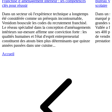
Franchise d’aménagement intérieur : les compétences
Bureau Val
clés pour réussir
scolaire
Dans un secteur où l'expérience technique a longtemps
Dans un se
été considérée comme un prérequis incontournable,
marqué par
Venidom bouscule les codes du recrutement franchisé.
grandes su
Le réseau spécialisé dans la conception d'aménagements
Vallée a fa
intérieurs sur-mesure affirme une conviction forte : les
ses 400 po
qualités humaines et l'état d'esprit entrepreneurial
de vendre 
constituent des atouts bien plus déterminants que quinze
prestations
années passées dans une cuisine...
Accueil