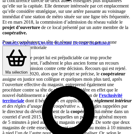
la concurrence directe de deux autres enseignes plus implantées
qu’elle sur la capitale. Elle demeure intéressée par cet emplacement
qu’elle considère stratégique, sur une artère passante au voisinage
immédiat d’une station de métro située sur une ligne très fréquentée.
Et en mars 2018, la commission d’admission du réseau valide le
projet d’ouverture
de ce local présenté par un autre membre de la
coopérative.
Pour le coopérateur, sa tête de réseau ne respecte pas sa zone
Conseils généraux
Devenir franchisé
Devenir franchiseur
d’exclusivité territoriale
Estimant que ce projet lui est préjudiciable car trop proche
géographiquement, l’adhérent le plus ancien forme un recours
devant la commission contre cette décision. Recours qui est rejeté.
Ma sélection
En novembre 2020, alors que le projet se précise, le
coopérateur
assigne en justice son collègue et quelques mois plus tard, après
l’ouverture effective du magasin, entreprend également une
procédure contre sa tête de réseau. Il considère en effet que le
nouvel établissement a été implanté en violation de
l’exclusivité
territoriale
dont il bénéficie
« en application du
règlement intérieur
et des règles d’usage de la coopérative ».
Des règles rappelées par
le directeur du développement de la
coopérative
lui-même dans un
courriel d’avril 2015, selon lesquelles un périmètre général moyen
de 5 minutes à pied autour du magasin est prévu. De sorte que deux
magasins de cette enseigne doivent se trouver au moins à 10 minutes
à pied l’un de l’autre pour éviter de se cannibaliser. Or, selon le