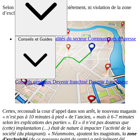
Selon la cour, il n’y a eu « ni empiétement, ni violation de la zone
d’exclusivité » par la coopérative
Brèves et actus
Actualités du secteur
Communiqués de presse
Conseils et Guides
Interviews
Conseils généraux
Devenir franchisé
Devenir franchiseur
Certes, reconnaît la cour d’appel dans son arrêt, le nouveau magasin
« n’est pas à 10 minutes à pied »
de l’ancien,
« mais à 6-7 minutes
selon les explications des parties ». Et « il n’est pas douteux que
(cette) implantation (…) était de nature à impacter l’activité de la
société (du plaignant).
« Néanmoins,
ajoutent les magistrats,
la
zone
d’exclusivité
(de ce nouveau point de vente) a précisément été