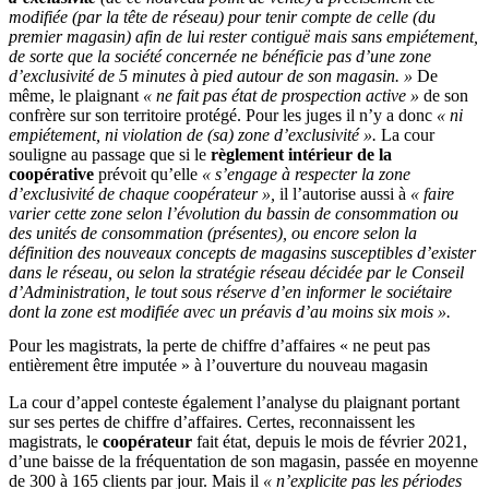
modifiée (par la tête de réseau) pour tenir compte de celle (du
premier magasin) afin de lui rester contiguë mais sans empiétement,
de sorte que la société concernée ne bénéficie pas d’une zone
d’exclusivité de 5 minutes à pied autour de son magasin. »
De
même, le plaignant
« ne fait pas état de prospection active »
de son
confrère sur son territoire protégé. Pour les juges il n’y a donc
« ni
empiétement, ni violation de (sa) zone d’exclusivité ».
La cour
souligne au passage que si le
règlement intérieur de la
coopérative
prévoit qu’elle
« s’engage à respecter la zone
d’exclusivité de chaque coopérateur »,
il l’autorise aussi à
« faire
varier cette zone selon l’évolution du bassin de consommation ou
des unités de consommation (présentes), ou encore selon la
définition des nouveaux concepts de magasins susceptibles d’exister
dans le réseau, ou selon la stratégie réseau décidée par le Conseil
d’Administration, le tout sous réserve d’en informer le sociétaire
dont la zone est modifiée avec un préavis d’au moins six mois ».
Pour les magistrats, la perte de chiffre d’affaires « ne peut pas
entièrement être imputée » à l’ouverture du nouveau magasin
La cour d’appel conteste également l’analyse du plaignant portant
sur ses pertes de chiffre d’affaires. Certes, reconnaissent les
magistrats, le
coopérateur
fait état, depuis le mois de février 2021,
d’une baisse de la fréquentation de son magasin, passée en moyenne
de 300 à 165 clients par jour. Mais il
« n’explicite pas les périodes