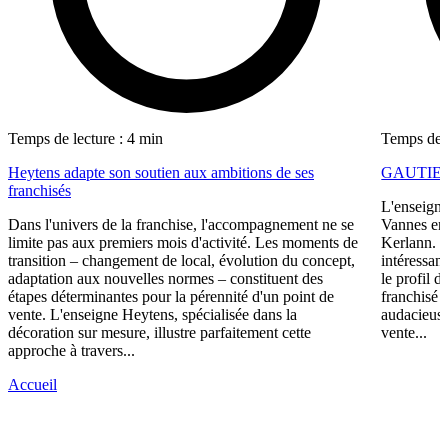
Temps de lecture : 4 min
Temps de l
Heytens adapte son soutien aux ambitions de ses
GAUTIER i
franchisés
L'enseigne
Dans l'univers de la franchise, l'accompagnement ne se
Vannes en 
limite pas aux premiers mois d'activité. Les moments de
Kerlann. C
transition – changement de local, évolution du concept,
intéressant
adaptation aux nouvelles normes – constituent des
le profil 
étapes déterminantes pour la pérennité d'un point de
franchisé 
vente. L'enseigne Heytens, spécialisée dans la
audacieuse
décoration sur mesure, illustre parfaitement cette
vente...
approche à travers...
Accueil