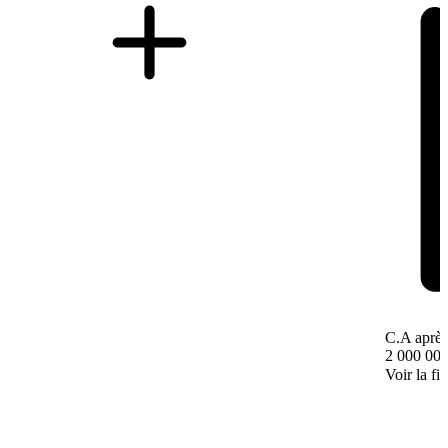
C.A après
2 000 000
Voir la fi