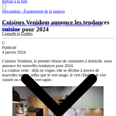
Retour à la liste
Décoration - Équipement de la maison
Cuisines Venidom annonce les tendances
Brèves et actus
Actualités du secteur
Communiqués de presse
cuisine pour 2024
Interviews
Conseils et Guides
C
Publicité
4 janvier 2024
Cuisines Venidom, le premier réseau de cuisinistes à domicile, nous
annonce les nouvelles tendances pour 2024.
La couleur verte : déjà en vogue, elle se décline à travers de
nouvelles teintes, telles que le vert sauge, le vert céladon, le vert
canard ou encore le vert sapin ;