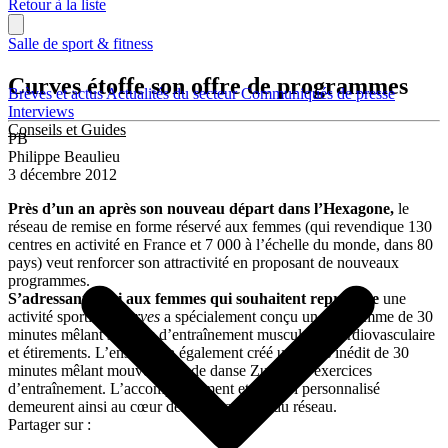
Retour à la liste
Salle de sport & fitness
Curves étoffe son offre de programmes
Brèves et actus
Actualités du secteur
Communiqués de presse
Interviews
Conseils et Guides
PB
Philippe Beaulieu
3 décembre 2012
Près d’un an après son nouveau départ dans l’Hexagone,
le
réseau de remise en forme réservé aux femmes (qui revendique 130
centres en activité en France et 7 000 à l’échelle du monde, dans 80
pays) veut renforcer son attractivité en proposant de nouveaux
programmes.
S’adressant ainsi aux femmes
qui souhaitent reprendre
une
activité sportive,
Curves
a spécialement conçu un programme de 30
minutes mêlant séances d’entraînement musculaire, cardiovasculaire
et étirements. L’enseigne a également créé un cours inédit de 30
minutes mêlant mouvements de danse Zumba et exercices
d’entraînement. L’accompagnement et le suivi personnalisé
demeurent ainsi au cœur des programmes du réseau.
Partager sur :