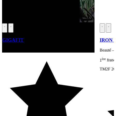
GIGAFIT
IRON 
Beauté – Forme – Santé
Beauté – 
ère
1
franc
TM2F 20