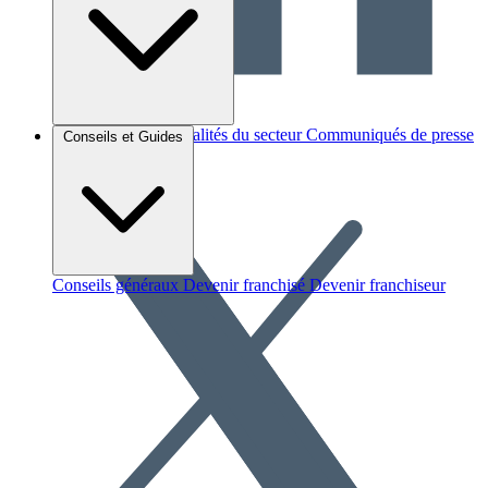
Brèves et actus
Actualités du secteur
Communiqués de presse
Conseils et Guides
Interviews
Conseils généraux
Devenir franchisé
Devenir franchiseur