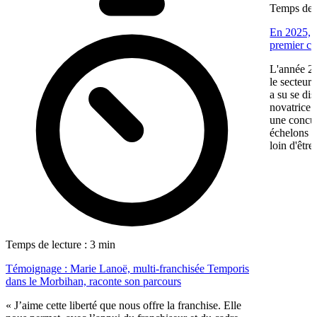
Temps de l
En 2025, V
premier ca
L'année 20
le secteur
a su se di
novatrice.
une concur
échelons p
loin d'être
Temps de lecture : 3 min
Témoignage : Marie Lanoë, multi-franchisée Temporis
dans le Morbihan, raconte son parcours
« J’aime cette liberté que nous offre la franchise. Elle