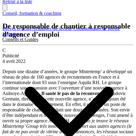
Retour à la liste
Conseil, formation & coaching
De responsable de chantier à responsable
Brèves et actus
Actualités du secteur
Communiqués de presse
d’agence d’emploi
Interviews
Conseils et Guides
C
Publicité
4 avril 2022
Depuis une dizaine d’années, le groupe Mistertemp’ a développé un
réseau de plus de 160 agences de recrutements en France et à
l’internationale dont 93 sous l’enseigne Aquila RH. Le groupe
continue son expansion avec l’ouverture d’une nouvelle agence à
Aulnoye-Aymeries.
Il saute le pas de la reconversion
Ludovic
Germain, directeur de cette nouvelle agence, n’a pas toujours été
dans le domaine du recrutement. En effet, il occupait un poste de
responsable de chantier pendant une douzaine d’années. Son envie
d’être indépendant et d’avoir de nouveaux challenges, l’ont amené à
ouvrir sa propre agence Aquila RH.
« De plus je trouve le réseaux
Mistertemp’ Group très innovent par rapport aux autres agences (le
fait de ne pas avoir de vitrine avec les annonces, les réseaux sociaux