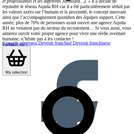
et professionnel et les différents Jobboard…). »
Il a décidé de
rejoindre le réseau Aquila RH car il a été particulièrement séduit par
les valeurs axées sur l’humain et la proximité, le concept innovant
ainsi que l’accompagnement quotidien des équipes support. Cette
année, plus de 70% de personnes ayant ouvert une agence Aquila
RH ne venaient pas du secteur du recrutement… Si vous aussi, vous
aimerez ouvrir votre propre agence pour vivre une réelle aventure
humaine, n’hésite pas à les contacter !
Conseils généraux
Devenir franchisé
Devenir franchiseur
Partager sur :
Ma sélection