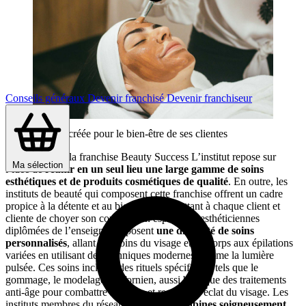
Conseils généraux
Devenir franchisé
Devenir franchiseur
Une franchise créée pour le bien-être de ses clientes
Le concept de la franchise Beauty Success L’institut repose sur
Ma sélection
l’idée de
réunir en un seul lieu une large gamme de soins
esthétiques et de produits cosmétiques de qualité
. En outre, les
instituts de beauté qui composent cette franchise offrent un cadre
propice à la détente et au bien-être, permettant à chaque client et
cliente de choyer son corps et son esprit. Les esthéticiennes
diplômées de l’enseigne proposent
une diversité de soins
personnalisés
, allant des soins du visage et du corps aux épilations
variées en utilisant des techniques modernes comme la lumière
pulsée. Ces soins incluent des rituels spécifiques tels que le
gommage, le modelage californien, aussi bien que des traitements
anti-âge pour combattre les rides et restaurer l’éclat du visage. Les
instituts membres du réseau disposent de
cabines soigneusement