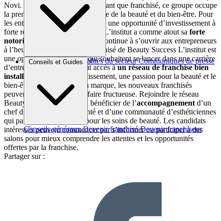
Novi. Notons au passage qu’en tant que franchisé, ce groupe occupe
la première place dans le domaine de la beauté et du bien-être. Pour
les entrepreneurs qui recherchent une opportunité d’investissement à
forte rentabilité, Beauty success L’institut a comme atout sa
forte
notoriété
. D’ailleurs, le réseau continue à s’ouvrir aux entrepreneurs
à l’heure actuelle. Devenir franchisé de Beauty Success L’institut est
une opportunité pour ceux qui souhaitent se lancer dans une carrière
Brèves et actus
Actualités du secteur
Communiqués de presse
Conseils et Guides
d’entrepreneur tout en ayant accès à
un réseau de franchise bien
Interviews
installé
. Avec le bon investissement, une passion pour la beauté et le
bien-être, et le soutien de la marque, les nouveaux franchisés
peuvent s’attendre à une affaire fructueuse. Rejoindre le réseau
Beauty Success, c’est aussi bénéficier de l’
accompagnement
d’un
chef d’entreprise expérimenté et d’une communauté d’esthéticiennes
qui partagent leur passion pour les soins de beauté. Les candidats
Conseils généraux
Devenir franchisé
Devenir franchiseur
intéressés peuvent commencer par s’informer ou participer à des
salons pour mieux comprendre les attentes et les opportunités
offertes par la franchise.
Partager sur :