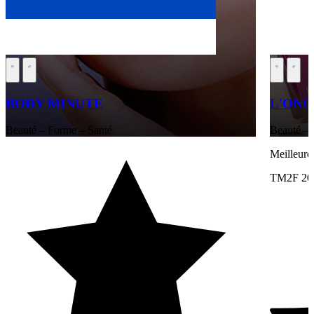
BODY MINUTE
L'ONG
Beauté – Forme – Santé
Beauté – 
Meilleure
TM2F 20