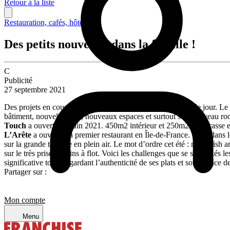
Retour à la liste
Restauration, cafés, hôtellerie
Des petits nouveaux dans la famille !
C
Publicité
27 septembre 2021
Des projets en cours, ralentis par la pandémie, voient enfin le jour. Le
bâtiment, nouvelle déco, nouveaux espaces et surtout son nouveau roofto
Touch
a ouvert le 2 juin 2021. 450m2 intérieur et 250m2 de terrasse 
L’Arête
a ouvert son premier restaurant en Île-de-France. Situé dan
sur la grande terrasse en plein air. Le mot d’ordre cet été : meat, fish
sur le très prisé Bassins à flot. Voici les challenges que se sont fixés 
significative tout en gardant l’authenticité de ses plats et son service d
Partager sur :
Mon compte
Menu