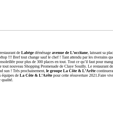
 restaurant de
Labège
déménage
avenue de L’occitane
, laissant sa pla
p !!! Bref tout change sauf le chef ! Tant attendu par les riverains que
ensoleillée pour plus de 300 places en tout. Tout ce qu’il faut pour ma
s le tout nouveau Shopping Promenade de Claye Souilly. Le restaurant d
 and sun ! Très prochainement,
le groupe La Côte & L’Arête
continuera
les équipes de
La Côte & L’Arête
pour cette réouverture 2021.Faire viv
e qualité.