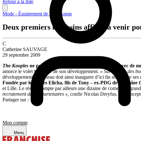
Retour à la liste
Mode - Équipement de la personne
Deux premiers magasins affiliés à venir p
C
Catherine SAUVAGE
29 septembre 2009
The Kooples
ne perd pas de temps. Lancée à l’été 2008 avec de mu
amorce le volet franchise de son développement.
« Sur la base des bo
développement. Le réseau doit ainsi inaugurer d’ici fin novembre ses 
Fondée par les frères Elicha, fils de Tony – ex-PDG de la chaîne
et Lille. Le réseau compte par ailleurs une dizaine de corners en grand
recrutement de nos partenaires »,
confie Nicolas Dreyfus. Le concep
Partager sur :
Mon compte
Menu