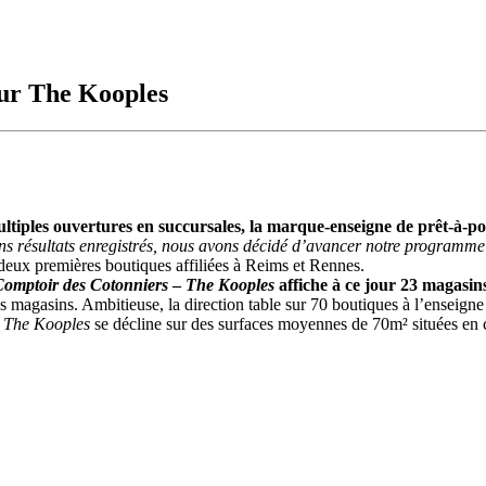
our The Kooples
ltiples ouvertures en succursales, la marque-enseigne de prêt-à-po
ns résultats enregistrés, nous avons décidé d’avancer notre programme d
deux premières boutiques affiliées à Reims et Rennes.
Comptoir des Cotonniers
–
The Kooples
affiche à ce jour 23 magasi
s magasins. Ambitieuse, la direction table sur 70 boutiques à l’enseigne 
t
The Kooples
se décline sur des surfaces moyennes de 70m² situées en c