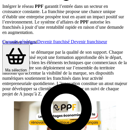
Intégrer le réseau
PPF
garantit l’entrée dans un secteur en
croissance constante. La franchise propose une chance unique
d’établir une entreprise prospère tout en ayant un impact positif sur
l’environnement. Le système d’affaires de
PPF
autorise les
franchisés à jouir d’une rentabilité rapide en raison d’une demande
en augmentation.
Conseils généraux
Devenir franchisé
Devenir franchiseur
Un soutien intégral
Le réseau
PPF
se démarque par la qualité de son support. Chaque
nouveau franchisé reçoit une formation approfondie dès le départ,
englobant aussi bien les éléments techniques que commerciaux de la
profession. Outre son déploiement sur l’ensemble du territoire
Ma sélection
national qui accentue la visibilité de la marque, ses dispositifs
numériques soutiennent les franchisés dans leur activité
entrepreneuriale quotidienne. L’innovation constitue un atout majeur
pour développer sa clientèle locale et assurer un suivi de chaque
projet de A jusqu’à Z.