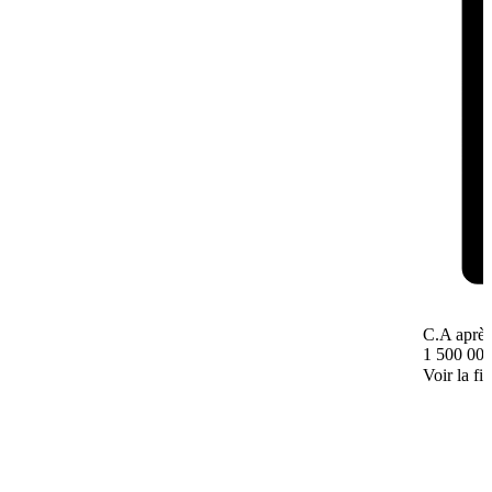
C.A après
1 500 000
Voir la fi