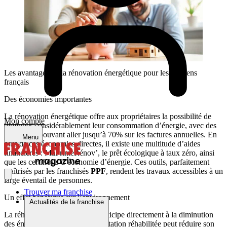
Les avantages de la rénovation énergétique pour les citoyens
français
Des économies importantes
La rénovation énergétique offre aux propriétaires la possibilité de
Mon compte
diminuer considérablement leur consommation d’énergie, avec des
réductions pouvant aller jusqu’à 70% sur les factures annuelles. En
Menu
plus de ces économies directes, il existe une multitude d’aides
financières : MaPrimeRénov’, le prêt écologique à taux zéro, ainsi
que les certificats d’économie d’énergie. Ces outils, parfaitement
maîtrisés par les franchisés
PPF
, rendent les travaux accessibles à un
large éventail de personnes.
Trouver ma franchise
Un effet bénéfique sur l’environnement
Actualités de la franchise
La réhabilitation énergétique participe directement à la diminution
des émissions de CO2. Une habitation réhabilitée peut réduire son