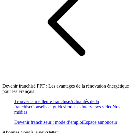
Devenir franchisé PPF : Les avantages de la rénovation énergétique
pour les Français
Trouver la meilleure franchise
Actualités de la
franchise
Conseils et guides
Podcasts
Interviews vidéo
Nos
médias
Devenir franchiseur : mode d’emploi
Espace annonceur
Abonnez-vous à la newsletter