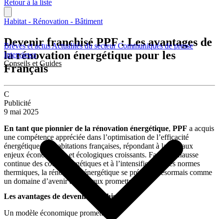
Retour à la liste
Habitat - Rénovation - Bâtiment
Devenir franchisé PPF : Les avantages de
Brèves et actus
Actualités du secteur
Communiqués de presse
la rénovation énergétique pour les
Interviews
Conseils et Guides
Français
C
Publicité
9 mai 2025
En tant que pionnier de la rénovation énergétique
,
PPF
a acquis
une compétence appréciée dans l’optimisation de l’efficacité
énergétique des habitations françaises, répondant à la fois aux
enjeux économiques et écologiques croissants. Face à la hausse
continue des coûts énergétiques et à l’intensification des normes
thermiques, la rénovation énergétique se présente désormais comme
un domaine d’avenir aux enjeux prometteurs.
Les avantages de devenir franchisé PPF
Un modèle économique prometteur