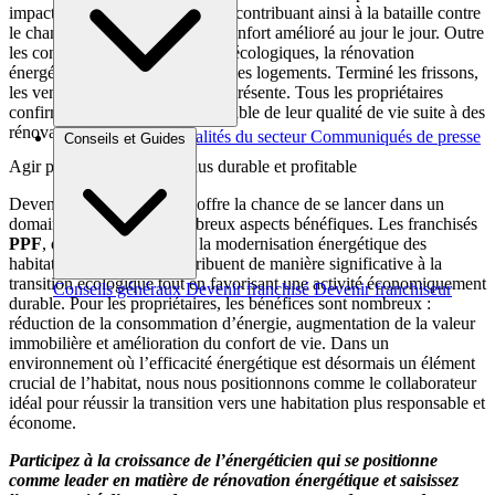
impact carbone de près de 60%, contribuant ainsi à la bataille contre
le changement climatique. Un confort amélioré au jour le jour. Outre
les considérations financières et écologiques, la rénovation
énergétique améliore le confort des logements. Terminé les frissons,
les ventouses et l’humidité trop présente. Tous les propriétaires
confirment une amélioration notable de leur qualité de vie suite à des
rénovations énergétiques.
Brèves et actus
Actualités du secteur
Communiqués de presse
Conseils et Guides
Interviews
Agir pour une habitation plus durable et profitable
Devenir un franchisé
PPF
offre la chance de se lancer dans un
domaine d’avenir aux nombreux aspects bénéfiques. Les franchisés
PPF
, en s’impliquant dans la modernisation énergétique des
habitations françaises, contribuent de manière significative à la
transition écologique tout en favorisant une activité économiquement
Conseils généraux
Devenir franchisé
Devenir franchiseur
durable. Pour les propriétaires, les bénéfices sont nombreux :
réduction de la consommation d’énergie, augmentation de la valeur
immobilière et amélioration du confort de vie. Dans un
environnement où l’efficacité énergétique est désormais un élément
crucial de l’habitat, nous nous positionnons comme le collaborateur
idéal pour réussir la transition vers une habitation plus responsable et
économe.
Participez à la croissance de l’énergéticien qui se positionne
comme leader en matière de rénovation énergétique et saisissez