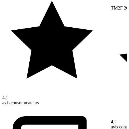
TM2F 20
4,1
avis consommateurs
4,2
avis con