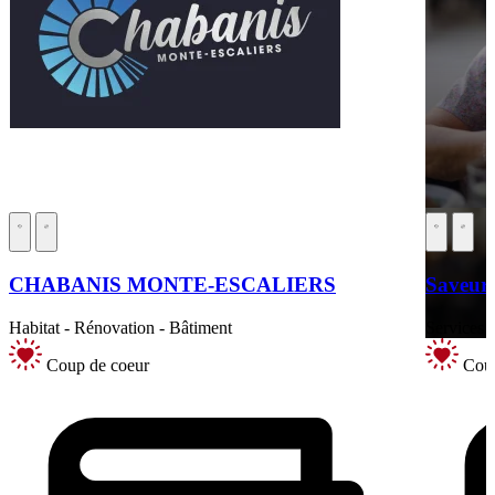
CHABANIS MONTE-ESCALIERS
Saveurs
Habitat - Rénovation - Bâtiment
Services a
Coup de coeur
Coup