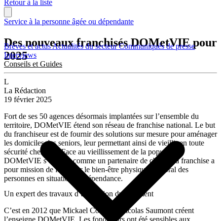
Retour à la liste
Service à la personne âgée ou dépendante
Des nouveaux franchisés DOMetVIE pour
Brèves et actus
Actualités du secteur
Communiqués de presse
2025
Interviews
Conseils et Guides
L
La Rédaction
19 février 2025
Fort de ses 50 agences désormais implantées sur l’ensemble du
territoire, DOMetVIE étend son réseau de franchise national. Le but
du franchiseur est de fournir des solutions sur mesure pour aménager
les domiciles des seniors, leur permettant ainsi de vieillir en toute
sécurité chez eux. Face au vieillissement de la population,
DOMetVIE s’affirme comme un partenaire de choix. La franchise a
pour mission de favoriser le bien-être physique et moral des
personnes en situation de dépendance.
Un expert des travaux d’adaptation du logement
C’est en 2012 que Mickael Cohen et Nicolas Saumont créent
l’enseigne DOMetVIE. Les fondateurs ont été sensibles aux