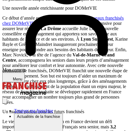
Une nouvelle année enrichissante pour DOMetVIE
Ce début d’année est marqué par l’arrivée de
nouveaux franchisés
chez DOMetVIE
, qui bénéficient d’une formation intensive pour
assurer leur réussite.
La Drôme
accueille Julie Lotito, nouvelle
conseillère en aménagement qui apportera son savoir-faire aux
habitants de Valence et de ses environs. À
Lyon Sud-Ouest
, Karine
Bayle et Grégory Maindret inaugureront prochainement leur
enseigne pour répondre aux besoins des habitants du secteur. Enfin,
Marc Novick, à la tête de l’agence du
Val-de-Marne Grand
Centre
, accompagnera les seniors dans leurs projets d’aménagement
pour améliorer leur confort et leur autonomie. Avec cette nouvelle
Mon compte
promotion de franchisés, DOMetVIE franchit une nouvelle étape de
son développement. Son but est toujours d’aider un maximum de
Menu
seniors à vivre chez eux plus longtemps, grâce à des aménagements
adaptés. Le vieillissement de la population étant un enjeu majeur, le
réseau de franchise souhaite se développer rapidement en France
pour accompagner un nombre toujours plus grand de personnes
âgées.
Trouver ma franchise
Un marché porteur pour les futurs franchisés
Actualités de la franchise
Le vieillissement de la population en France devient un défi
important. En 2030, un tiers des Français sera senior, mais
3,2