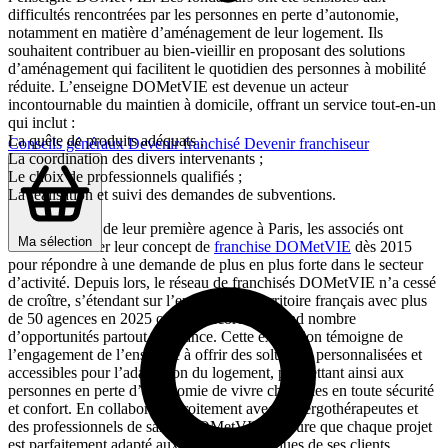
difficultés rencontrées par les personnes en perte d’autonomie,
notamment en matière d’aménagement de leur logement. Ils
souhaitent contribuer au bien-vieillir en proposant des solutions
d’aménagement qui facilitent le quotidien des personnes à mobilité
réduite. L’enseigne DOMetVIE est devenue un acteur
incontournable du maintien à domicile, offrant un service tout-en-un
qui inclut :
La quête de produits adéquats ;
Conseils généraux
Devenir franchisé
Devenir franchiseur
La coordination des divers intervenants ;
Le choix de professionnels qualifiés ;
La réalisation et suivi des demandes de subventions.
Fort du succès de leur première agence à Paris, les associés ont
Ma sélection
décidé de lancer leur concept de
franchise DOMetVIE
dès 2015
pour répondre à une demande de plus en plus forte dans le secteur
d’activité. Depuis lors, le réseau de franchisés DOMetVIE n’a cessé
de croître, s’étendant sur l’ensemble du territoire français avec plus
de 50 agences en 2025 offrant encore un grand nombre
d’opportunités partout en France. Cette expansion témoigne de
l’engagement de l’enseigne à offrir des solutions personnalisées et
accessibles pour l’adaptation du logement, permettant ainsi aux
personnes en perte d’autonomie de vivre chez elles en toute sécurité
et confort. En collaborant étroitement avec des ergothérapeutes et
des professionnels de santé, DOMetVIE s’assure que chaque projet
est parfaitement adapté aux besoins spécifiques de ses clients.