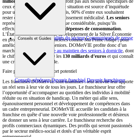
millions
de résidences ne répondront pas aux besoins spécifiques de
ceux en perte d’autonomie. Cette situation est source d’inquiétude
pour un grand nombre de Français, 90% d’entre eux souhaitent
rester chez eux plutôt qu’en établissement médicalisé.
Les seniors
représentent une force économique considérable, puisqu’ils
effectuent aujourd’hui
54% des dépenses de consommation
.
L’État soutient activement le développement de la Silver Économie
Brèves et actus
Actualités du secteur
Communiqués de presse
Conseils et Guides
en proposant des aides financières comme Ma Prime Adapt’, pour
Interviews
améliorer le logement des seniors. DOMetVIE profite donc d’un
marché porteur d’
assistance au maintien des seniors à domicile
, dont
le chiffre d’affaires dépasse les
130 milliards d’euros
et qui connaît
une croissance exponentielle.
Faire partie d’un réseau à fort potentiel
Conseils généraux
Devenir franchisé
Devenir franchiseur
Les franchisés DOMetVIE sont unanimes : leur activité leur apporte
un réel sens à leur vie de tous les jours. Le franchiseur leur offre
l’opportunité d’accompagner au quotidien des individus à mobilité
réduite ou en situation de handicap. Un métier qui allie sens,
épanouissement personnel et développement de compétences dans
un cadre entrepreneurial. DOMetVIE accueille les candidats à la
franchise en quête d’une nouvelle voie professionnelle et désireux
de donner un sens à leur carrière. Le franchiseur recherche des
profils commerciaux dynamiques. Des profils qui seront passionnés
par le secteur médico-social et dotés d’un véritable esprit
entrepreneurial.