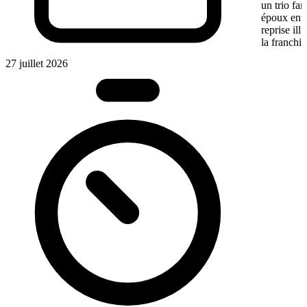
un trio fa
époux entre
reprise ill
la franchis
27 juillet 2026