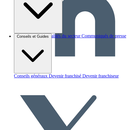
Brèves et actus
Actualités du secteur
Communiqués de presse
Conseils et Guides
Interviews
Conseils généraux
Devenir franchisé
Devenir franchiseur