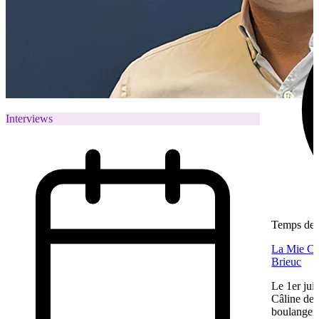
Interviews
Temps de l
La Mie Câl
Brieuc
Le 1er jui
Câline de 
boulangeri