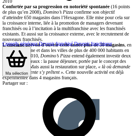
2010
Confortée par sa progression en notoriété spontanée
(16 points
de plus qu’en 2008),
Domino’s Pizza
confirme son objectif
d’atteindre 650 magasins dans l’Hexagone. Elle mise pour cela sur
la croissance interne, liée à la promotion de managers devenant
franchisés ou à l’incitation à la multifranchise avec les franchisés
existants. Et aussi sur la croissance externe, avec le recrutement de
nouveaux franchisés.
Conseils généraux
Devenir franchisé
Devenir franchiseur
L’enseigne prévoit d’ouvrir cette année plus de 30 magasins
, en
région parisienne et dans les villes de plus de 400 000 habitants en
province. En 2010,
Domino’s Pizza
entend également investir deux
nouveaux créneaux : la pause déjeuner, portée par le concept des
Sandwicho’s. Mais aussi la restauration sur place,
« là où demande
et le point de vente s’y prêtent ».
Cette nouvelle activité est déjà
Ma sélection
expérimentée dans 4 magasins français.
Partager sur :