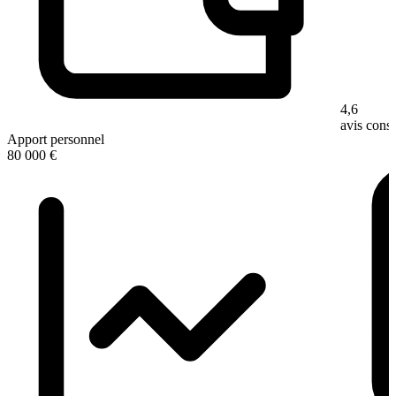
4,6
avis con
Apport personnel
80 000 €