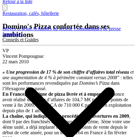
Retour à la liste
Restauration, cafés, hôtellerie
Domino's Pizza confortée dans ses
Brèves et actus
Actualités du secteur
Communiqués de presse
ambitions
Interviews
Conseils et Guides
VP
Vincent Pompougnac
22 mars 2010
« Une progression de 17 % de son chiffre d’affaires total réseau
et
une augmentation de 4 % à périmètre constant versus 2008″
: telles
sont les performances revendiquées par
Domino’s Pizza
dans
l’Hexagone l’an passé.
En France, l’enseigne de pizza livrée et à emporter
annonce
avoir réalisé un chiffre d’affaires de 104,7 M€ pour 156 points de
vente à fin 2009, soit un CA de 710 000 € par unité en exploitation
depuis plus de 1 an.
La chaîne, qui indique avoir procédé à 14 ouvertures en 2009
,
dont 9 par des franchisés qui ont ouvert une 2ème, 3ème voire une
4ème unité, a déjà implanté 8 nouveaux points de vente depuis le
début de cette année, pour un total de 164 en France à fin février