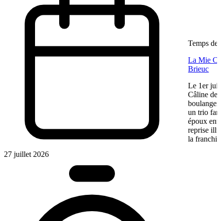
Temps de l
La Mie Câl
Brieuc
Le 1er jui
Câline de 
boulangeri
un trio fa
époux entre
reprise ill
la franchis
27 juillet 2026