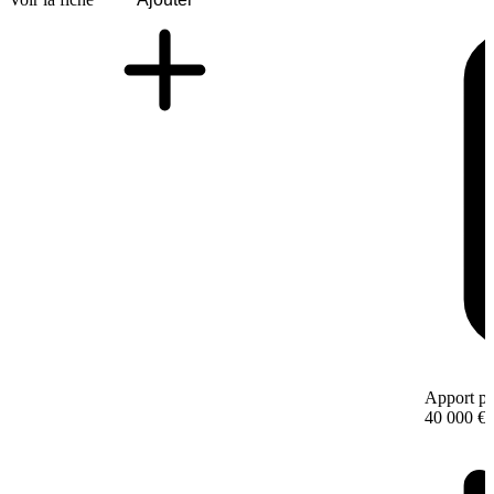
Apport pe
40 000 €