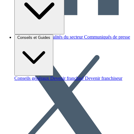
Brèves et actus
Actualités du secteur
Communiqués de presse
Conseils et Guides
Interviews
Conseils généraux
Devenir franchisé
Devenir franchiseur