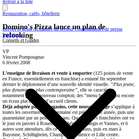
Retour à la liste
Restauration, cafés, hôtellerie
Domino's Pizza lance un plan de
Brèves et actus
Actualités du secteur
Communiqués de presse
relooking
Interviews
Conseils et Guides
VP
Vincent Pompougnac
6 février 2008
L’enseigne de livraison et vente à emporter
(125 points de vente
en France, essentiellement en franchise) a entamé fin septembre
dernier le déploiement d’une nouvelle identité visuelle.
“Plus jeune,
plus dynamique, plus contemporaine”,
elle se caractérise
notamment par un nouveau comptoir, des “menu boards” ou encore
un écran plat en zone d’accueil clients.
Déjà adoptée par 14 magasins, cette nouvelle image
s’applique à
toutes les ouvertures. Une trentaine est prévue cette année, puis une
quarantaine par an pendant 10 ans. Quatre unités franchisées ont vu
le jour en janvier à Rouen, Chambéry, Montargis et Vannes, et 6
autres sont attendues, dès ce mois-ci au Mans, puis en mars à
Bayonne, Schiltigheim, Champigny, Valence et Lille centre.