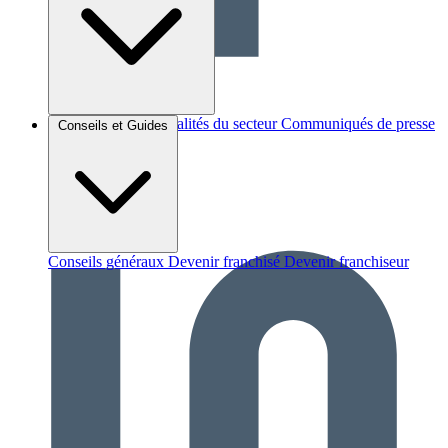
Brèves et actus
Actualités du secteur
Communiqués de presse
Conseils et Guides
Interviews
Conseils généraux
Devenir franchisé
Devenir franchiseur