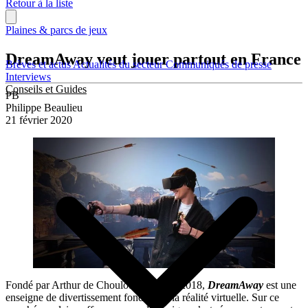
Retour à la liste
Plaines & parcs de jeux
DreamAway veut jouer partout en France
Brèves et actus
Actualités du secteur
Communiqués de presse
Interviews
Conseils et Guides
PB
Philippe Beaulieu
21 février 2020
Fondé par Arthur de Choulot à Lyon en 2018,
DreamAway
est une
enseigne de divertissement fondée sur la réalité virtuelle. Sur ce