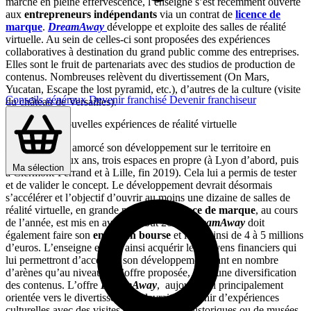
marché en pleine effervescence, l’enseigne s’est récemment ouverte
aux
entrepreneurs indépendants
via un contrat de
licence de
marque
.
DreamAway
développe et exploite des salles de réalité
virtuelle. Au sein de celles-ci sont proposées des expériences
collaboratives à destination du grand public comme des entreprises.
Elles sont le fruit de partenariats avec des studios de production de
contenus. Nombreuses relèvent du divertissement (On Mars,
Yucatan, Escape the lost pyramid, etc.), d’autres de la culture (visite
Conseils généraux
Devenir franchisé
Devenir franchiseur
du château de Versailles).
Proposer de nouvelles expériences de réalité virtuelle
DreamAway
a amorcé son développement sur le territoire en
ouvrant, en deux ans, trois espaces en propre (à Lyon d’abord, puis
Ma sélection
à Clermont-Ferrand et à Lille, fin 2019). Cela lui a permis de tester
et de valider le concept. Le développement devrait désormais
s’accélérer et l’objectif d’ouvrir au moins une dizaine de salles de
réalité virtuelle, en grande partie sous
licence de marque
, au cours
de l’année, est mis en avant. Début 2020,
DreamAway
doit
également faire son
entrée en bourse
et lever ainsi de 4 à 5 millions
d’euros. L’enseigne espère ainsi acquérir les moyens financiers qui
lui permettront d’accélérer son développement, tant en nombre
d’arènes qu’au niveau de l’offre proposée, avec une diversification
des contenus. L’offre
DreamAway
, aujourd’hui principalement
orientée vers le divertissement, devrait s’enrichir d’expériences
culturelles avec des visites de monuments historiques ou de musées