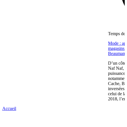
Temps de l
Mode : apr
magasins (
Beaumano
D’un côté,
Naf Naf, c
puissance 
notamment
Cache, Bré
inversées 
celui de l
2018, l’en
Accueil