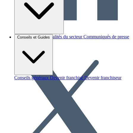
Brèves et actus
Actualités du secteur
Communiqués de presse
Conseils et Guides
Interviews
Conseils généraux
Devenir franchisé
Devenir franchiseur