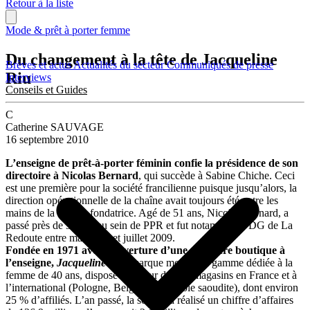
Retour à la liste
Mode & prêt à porter femme
Du changement à la tête de Jacqueline
Brèves et actus
Actualités du secteur
Communiqués de presse
Riu
Interviews
Conseils et Guides
C
Catherine SAUVAGE
16 septembre 2010
L’enseigne de prêt-à-porter féminin confie la présidence de son
directoire à Nicolas Bernard
, qui succède à Sabine Chiche. Ceci
est une première pour la société francilienne puisque jusqu’alors, la
direction opérationnelle de la chaîne avait toujours été entre les
mains de la famille fondatrice. Agé de 51 ans, Nicolas Bernard, a
passé près de 30 ans au sein de PPR et fut notamment PDG de La
Redoute entre mai 2008 et juillet 2009.
Fondée en 1971 avec l’ouverture d’une première boutique à
l’enseigne,
Jacqueline Riu
, marque moyen de gamme dédiée à la
femme de 40 ans, dispose à ce jour de 250 magasins en France et à
l’international (Pologne, Belgique et Arabie saoudite), dont environ
25 % d’affiliés. L’an passé, la société a réalisé un chiffre d’affaires