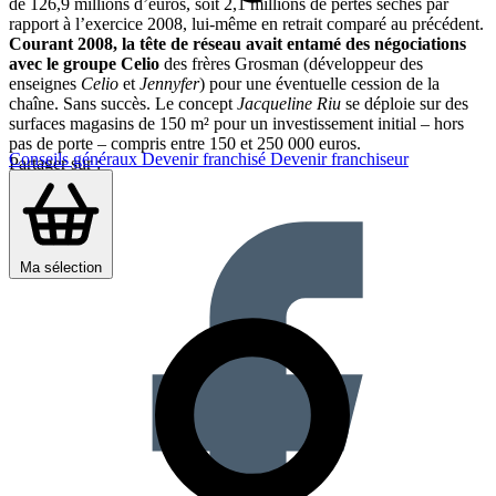
de 126,9 millions d’euros, soit 2,1 millions de pertes sèches par
rapport à l’exercice 2008, lui-même en retrait comparé au précédent.
Courant 2008, la tête de réseau avait entamé des négociations
avec le groupe Celio
des frères Grosman (développeur des
enseignes
Celio
et
Jennyfer
) pour une éventuelle cession de la
chaîne. Sans succès. Le concept
Jacqueline Riu
se déploie sur des
surfaces magasins de 150 m² pour un investissement initial – hors
pas de porte – compris entre 150 et 250 000 euros.
Conseils généraux
Devenir franchisé
Devenir franchiseur
Partager sur :
Ma sélection