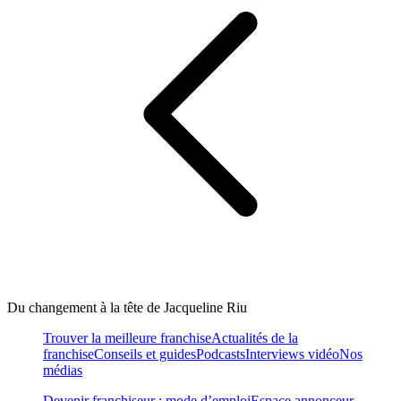
Du changement à la tête de Jacqueline Riu
Trouver la meilleure franchise
Actualités de la
franchise
Conseils et guides
Podcasts
Interviews vidéo
Nos
médias
Devenir franchiseur : mode d’emploi
Espace annonceur