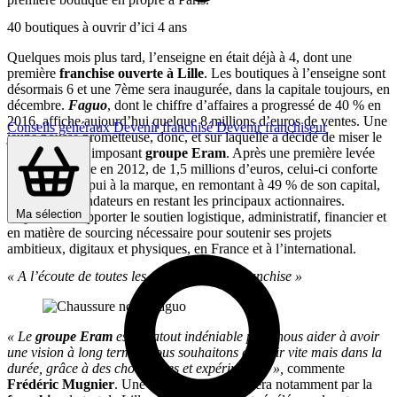
40 boutiques à ouvrir d’ici 4 ans
Quelques mois plus tard, l’enseigne en était déjà à 4, dont une
première
franchise
ouverte à Lille
. Les boutiques à l’enseigne sont
désormais 6 et une 7ème sera inaugurée, dans la capitale toujours, en
décembre.
Faguo
, dont le chiffre d’affaires a progressé de 40 % en
2016, affiche aujourd’hui quelque 8 millions d’euros de ventes. Une
Conseils généraux
Devenir franchisé
Devenir franchiseur
jeune pousse prometteuse, donc, et sur laquelle a décidé de miser le
beaucoup plus imposant
groupe Eram
. Après une première levée
de fonds réussie en 2012, de 1,5 millions d’euros, celui-ci conforte
en effet son appui à la marque, en remontant à 49 % de son capital,
les deux co-fondateurs en restant les principaux actionnaires.
Ma sélection
Objectif : lui apporter le soutien logistique, administratif, financier et
en matière de sourcing nécessaire pour soutenir ses projets
ambitieux, digitaux et physiques, en France et à l’international.
« A l’écoute de toutes les opportunités en franchise »
« Le
groupe Eram
est un atout indéniable pour nous aider à avoir
une vision à long terme. Nous souhaitons grandir vite mais dans la
durée, grâce à des choix justes et expérimentés »,
commente
Frédéric Mugnier
. Une croissance qui passera notamment par la