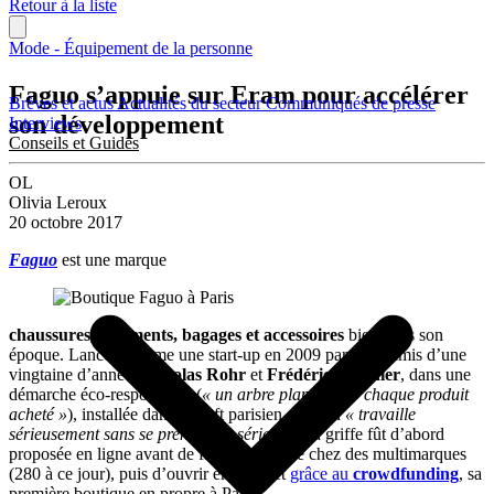
Retour à la liste
Mode - Équipement de la personne
Faguo s’appuie sur Eram pour accélérer
Brèves et actus
Actualités du secteur
Communiqués de presse
son développement
Interviews
Conseils et Guides
OL
Olivia Leroux
20 octobre 2017
Faguo
est une marque
chaussures, vêtements, bagages et accessoires
bien dans son
époque. Lancée comme une start-up en 2009 par deux amis d’une
vingtaine d’années,
Nicolas Rohr
et
Frédéric Mugnier
, dans une
démarche éco-responsable (
« un arbre planté pour chaque produit
acheté »
), installée dans un loft parisien, où l’on
« travaille
sérieusement sans se prendre au sérieux »
, la griffe fût d’abord
proposée en ligne avant de faire son entrée chez des multimarques
(280 à ce jour), puis d’ouvrir en 2015 et
grâce au
crowdfunding
, sa
première boutique en propre à Paris.