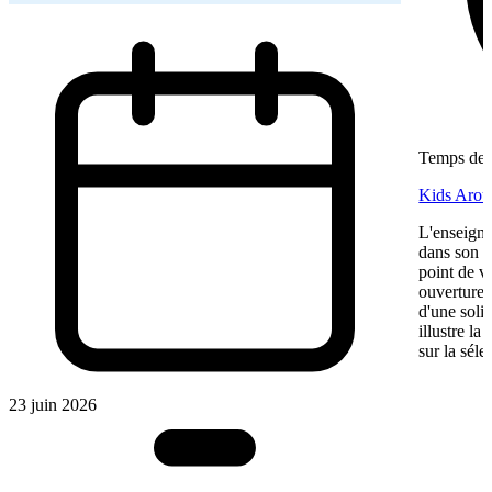
Temps de l
Kids Aroun
L'enseigne
dans son ma
point de v
ouverture,
d'une soli
illustre l
sur la séle
23 juin 2026