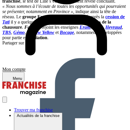
franchise
, le test de Lille s’étant visiblement révélé concluant.
« Nous sommes à l’écoute de toutes les opportunités qui pourraient
se présenter, notamment en Province »,
indique ainsi la tête de
réseau. Le
groupe Eram
confirme de son côté, après la
cession de
Tati
il y a quelques mois, son recentrage sur l’
univers de la
chaussure
.
Faguo
y rejoint les enseignes
Eram
,
Texto
,
Heyraud
,
TBS
,
Gémo
,
Mellow Yellow
et
Bocage
, notamment, développées
pour partie en
affiliation
.
Partager sur :
Mon compte
Menu
Trouver ma franchise
Actualités de la franchise