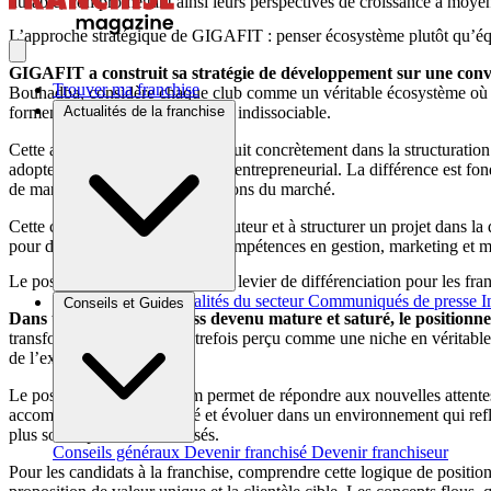
durable, compromettant ainsi leurs perspectives de croissance à moye
L’approche stratégique de GIGAFIT : penser écosystème plutôt qu’é
GIGAFIT a construit sa stratégie de développement sur une convict
Trouver ma franchise
Bouhadba, considère chaque club comme un véritable écosystème où chaq
Actualités de la franchise
forment un ensemble cohérent et indissociable.
Cette approche holistique se traduit concrètement dans la structuratio
adopter un véritable état d’esprit entrepreneurial. La différence est f
de marque et anticipe les évolutions du marché.
Cette capacité à prendre de la hauteur et à structurer un projet dans l
pour développer de véritables compétences en gestion, marketing et
Le positionnement premium : un levier de différenciation pour les fra
Brèves et actus
Actualités du secteur
Communiqués de presse
I
Conseils et Guides
Dans un marché du fitness devenu mature et saturé, le positionn
transformant ce qui était autrefois perçu comme une niche en véritable
de l’expérience proposée.
Le positionnement premium permet de répondre aux nouvelles attentes 
accompagnement de qualité et évoluer dans un environnement qui reflèt
plus solide pour les franchisés.
Conseils généraux
Devenir franchisé
Devenir franchiseur
Pour les candidats à la franchise, comprendre cette logique de positionn