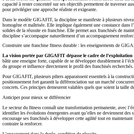
capacité à rester concentré sur ses objectifs permettent de traverser a
pour privilégier une approche réaliste et exigeante.
Dans le modèle GIGAFIT, la discipline se manifeste à plusieurs niveaux
homogène et maîtrisée. Elle implique également une constance dans l’ef
solides de la réussite en franchise. Elle permet aux franchisés de main
discipline s’accompagne naturellement d’un accompagnement renforcé de
Construire une franchise fitness durable : les enseignements de GIG
La vision portée par GIGAFIT dépasse le cadre de l’exploitation 
bâtir une enseigne forte, capable de se développer durablement à l’éche
du groupe et influence directement le profil des franchisés recherchés.
Pour GIGAFIT, plusieurs piliers apparaissent essentiels à la constructi
positionnement fort garantit la différenciation sur un marché concurrent
concrets. Ces principes demeurent valables quels que soient la taille 
Anticiper pour mieux se différencier
Le secteur du fitness connaît une transformation permanente, avec l’é
identifier les évolutions émergentes avant qu’elles ne deviennent des 
encourage ses franchisés à développer cette agilité tout en maintenant 
contraire la renforcer.
L’engagement dans la durée, condition de réussite