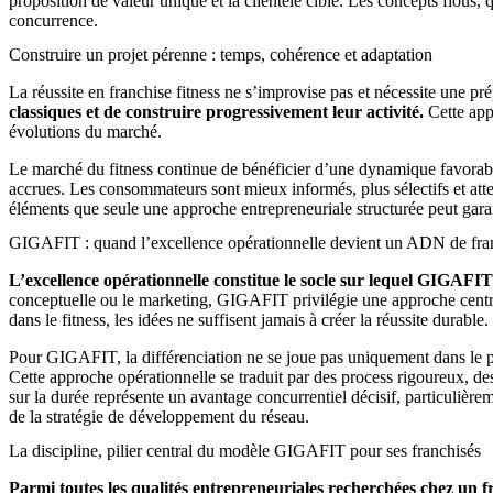
proposition de valeur unique et la clientèle cible. Les concepts flous, q
concurrence.
Construire un projet pérenne : temps, cohérence et adaptation
La réussite en franchise fitness ne s’improvise pas et nécessite une pr
classiques et de construire progressivement leur activité.
Cette app
évolutions du marché.
Le marché du fitness continue de bénéficier d’une dynamique favorable
accrues. Les consommateurs sont mieux informés, plus sélectifs et atten
éléments que seule une approche entrepreneuriale structurée peut garan
GIGAFIT : quand l’excellence opérationnelle devient un ADN de fra
L’excellence opérationnelle constitue le socle sur lequel GIGAFI
conceptuelle ou le marketing, GIGAFIT privilégie une approche centrée
dans le fitness, les idées ne suffisent jamais à créer la réussite durable.
Pour GIGAFIT, la différenciation ne se joue pas uniquement dans le pos
Cette approche opérationnelle se traduit par des process rigoureux, d
sur la durée représente un avantage concurrentiel décisif, particulièr
de la stratégie de développement du réseau.
La discipline, pilier central du modèle GIGAFIT pour ses franchisés
Parmi toutes les qualités entrepreneuriales recherchées chez un 