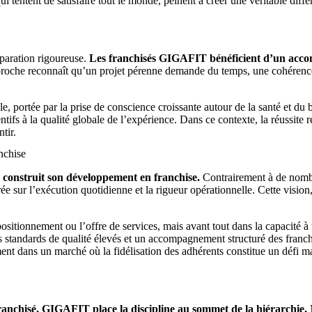
ui tentent de satisfaire tout le monde, peinent à créer une véritable diffé
éparation rigoureuse.
Les franchisés GIGAFIT bénéficient d’un accom
roche reconnaît qu’un projet pérenne demande du temps, une cohérence
, portée par la prise de conscience croissante autour de la santé et du 
tifs à la qualité globale de l’expérience. Dans ce contexte, la réussite r
tir.
nchise
T construit son développement en franchise.
Contrairement à de nombr
 sur l’exécution quotidienne et la rigueur opérationnelle. Cette vision
itionnement ou l’offre de services, mais avant tout dans la capacité à 
es standards de qualité élevés et un accompagnement structuré des fran
ement dans un marché où la fidélisation des adhérents constitue un défi 
franchisé, GIGAFIT place la discipline au sommet de la hiérarchie.
M