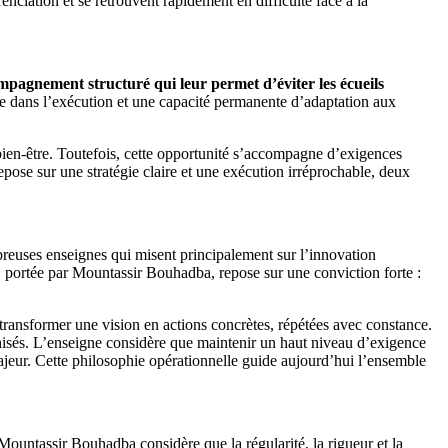
renciation et se retrouvent rapidement en difficulté face à la
pagnement structuré qui leur permet d’éviter les écueils
 dans l’exécution et une capacité permanente d’adaptation aux
bien-être. Toutefois, cette opportunité s’accompagne d’exigences
epose sur une stratégie claire et une exécution irréprochable, deux
euses enseignes qui misent principalement sur l’innovation
, portée par Mountassir Bouhadba, repose sur une conviction forte :
transformer une vision en actions concrètes, répétées avec constance.
chisés. L’enseigne considère que maintenir un haut niveau d’exigence
majeur. Cette philosophie opérationnelle guide aujourd’hui l’ensemble
ountassir Bouhadba considère que la régularité, la rigueur et la