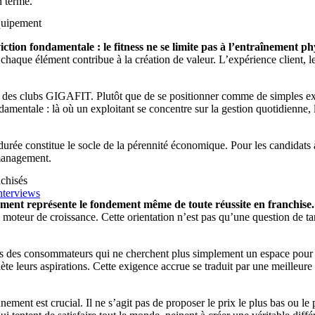
n terme.
quipement
ion fondamentale : le fitness ne se limite pas à l’entraînement ph
ue élément contribue à la création de valeur. L’expérience client, le p
n des clubs GIGAFIT. Plutôt que de se positionner comme de simples expl
ondamentale : là où un exploitant se concentre sur la gestion quotidienn
a durée constitue le socle de la pérennité économique. Pour les candidats 
 management.
nchisés
nterviews
ement représente le fondement même de toute réussite en franchise.
 moteur de croissance. Cette orientation n’est pas qu’une question de t
des consommateurs qui ne cherchent plus simplement un espace pour s’en
e leurs aspirations. Cette exigence accrue se traduit par une meilleure
ement est crucial. Il ne s’agit pas de proposer le prix le plus bas ou le