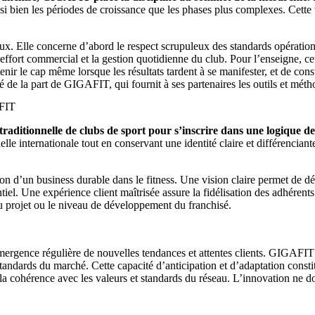
ussi bien les périodes de croissance que les phases plus complexes. Cette
. Elle concerne d’abord le respect scrupuleux des standards opérationne
fort commercial et la gestion quotidienne du club. Pour l’enseigne, cett
tenir le cap même lorsque les résultats tardent à se manifester, et de co
 la part de GIGAFIT, qui fournit à ses partenaires les outils et méthode
AFIT
traditionnelle de clubs de sport pour s’inscrire dans une logique d
lle internationale tout en conservant une identité claire et différencian
on d’un business durable dans le fitness. Une vision claire permet de dé
iel. Une expérience client maîtrisée assure la fidélisation des adhérents
du projet ou le niveau de développement du franchisé.
mergence régulière de nouvelles tendances et attentes clients. GIGAFIT 
standards du marché. Cette capacité d’anticipation et d’adaptation const
la cohérence avec les valeurs et standards du réseau. L’innovation ne do