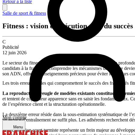
Retour à la liste
Salle de sport & fitness
Fitness : vision et exécution, clés du succès
C
Publicité
12 juin 2026
Le secteur du fitness en franchise connaît une transformation profonde
candidats à la franchise, comprendre les mécanismes de réussite devi
son ADN, offre des enseignements précieux pour éviter les erreurs cour
Les trois erreurs fatales qui compromettent le succès des franchisés fit
La reproduction aveugle de modèles existants constitue le premi
et tentent de copier leur apparence sans en saisir les fondamentaux. C
de l’expérience client et la structuration opérationnelle.
La deuxième erreur réside dans la sous-estimation systématique de l’e
Mon compte
un espace d’entraînement ne suffit plus. Les adhérents recherchent d
Menu
Enfin, la vision court-termiste représente un frein majeur au dévelop