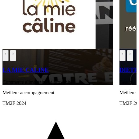
LA MIE CALINE
DIETP
Commerce alimentaire de proximité
Beauté – 
Meilleur accompagnement
Meilleur 
TM2F 2024
TM2F 20