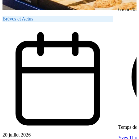
6 mai 202
Brèves et Actus
Temps de l
20 juillet 2026
Yves Thur