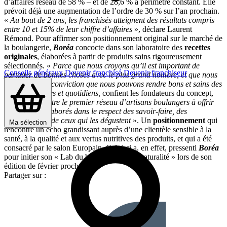
d’affaires réseau de 58 % – et de 28,6 % à périmètre constant. Elle
prévoit déjà une augmentation de l’ordre de 30 % sur l’an prochain.
«
Au bout de 2 ans, les franchisés atteignent des résultats compris
entre 10 et 15% de leur chiffre d’affaires
»,
déclare Laurent
Rémond. Pour affirmer son positionnement original sur le marché de
la boulangerie,
Boréa
concocte dans son laboratoire des
recettes
originales
, élaborées à partir de produits sains rigoureusement
sélectionnés. «
Parce que nous croyons qu’il est important de
Conseils généraux
Devenir franchisé
Devenir franchiseur
partager de bonnes choses avec le plus grand nombre, et que nous
avons l’intime conviction que nous pouvons rendre bons et sains des
produits simples et quotidiens,
confient les fondateurs du concept,
nous voulons être le premier réseau d’artisans boulangers à offrir
des produits élaborés dans le respect des savoir-faire, des
ingrédients, et de ceux qui les dégustent
». Un
positionnement
qui
Ma sélection
rencontre un écho grandissant auprès d’une clientèle sensible à la
santé, à la qualité et aux vertus nutritives des produits, et qui a été
consacré par le salon Europain. Celui-ci a, en effet, pressenti
Boréa
pour initier son « Lab du bien-être et de la naturalité » lors de son
édition de février prochain.
Partager sur :