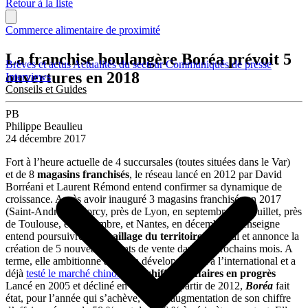
Retour à la liste
Commerce alimentaire de proximité
La franchise boulangère Boréa prévoit 5
Brèves et actus
Actualités du secteur
Communiqués de presse
ouvertures en 2018
Interviews
Conseils et Guides
PB
Philippe Beaulieu
24 décembre 2017
Fort à l’heure actuelle de 4 succursales (toutes situées dans le Var)
et de 8
magasins franchisés
, le réseau lancé en 2012 par David
Borréani et Laurent Rémond entend confirmer sa dynamique de
croissance. Après avoir inauguré 3 magasins franchisés en 2017
(Saint-André-de-Corcy, près de Lyon, en septembre, Fenouillet, près
de Toulouse, en novembre, et Nantes, en décembre), l’enseigne
entend poursuivre son
maillage du territoire
national et annonce la
création de 5 nouveaux points de vente dans les prochains mois. A
terme, elle ambitionne aussi un développement à l’international et a
déjà
testé le marché chinois
.
Un chiffre d’affaires en progrès
Lancé en 2005 et décliné en franchise à partir de 2012,
Boréa
fait
état, pour l’année qui s’achève, d’une augmentation de son chiffre