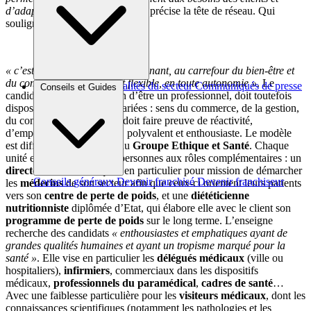
d’adapter leurs performances »
, précise la tête de réseau. Qui
souligne qu’être
coach
DietPlus
,
« c’est exercer un métier passionnant, au carrefour du bien-être et
du commerce, accessible et flexible, en toute autonomie »
. Le
Brèves et actus
Actualités du secteur
Communiqués de presse
Conseils et Guides
candidat, s’il n’a pas besoin d’être un professionnel, doit toutefois
Interviews
disposer de compétences variées : sens du commerce, de la gestion,
du contact et du service. Il doit faire preuve de réactivité,
d’empathie, être autonome, polyvalent et enthousiaste. Le modèle
est différent chez
RNPC
, du
Groupe Ethique et Santé
. Chaque
unité est animée par deux personnes aux rôles complémentaires : un
directeur franchisé
, qui a en particulier pour mission de démarcher
Conseils généraux
Devenir franchisé
Devenir franchiseur
les
médecins
de son secteur afin que ceux-ci orientent leurs patients
vers son
centre de perte de poids
, et une
diététicienne
nutritionniste
diplômée d’Etat, qui élabore elle avec le client son
programme de perte de poids
sur le long terme. L’enseigne
recherche des candidats
« enthousiastes et emphatiques ayant de
grandes qualités humaines et ayant un tropisme marqué pour la
santé »
. Elle vise en particulier les
délégués médicaux
(ville ou
hospitaliers),
infirmiers
, commerciaux dans les dispositifs
médicaux,
professionnels du paramédical
,
cadres de santé
…
Avec une faiblesse particulière pour les
visiteurs médicaux
, dont les
connaissances scientifiques (notamment les pathologies et les