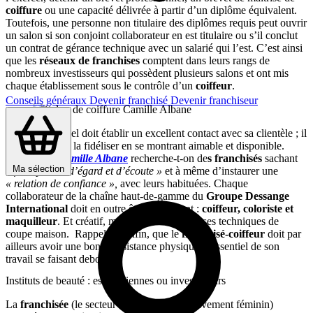
coiffure
ou une capacité délivrée à partir d’un diplôme équivalent.
Toutefois, une personne non titulaire des diplômes requis peut ouvrir
un salon si son conjoint collaborateur en est titulaire ou s’il conclut
un contrat de gérance technique avec un salarié qui l’est. C’est ainsi
que les
réseaux de franchises
comptent dans leurs rangs de
nombreux investisseurs qui possèdent plusieurs salons et ont mis
chaque établissement sous le contrôle d’un
coiffeur
.
Conseils généraux
Devenir franchisé
Devenir franchiseur
Le professionnel doit établir un excellent contact avec sa clientèle ; il
est essentiel de la fidéliser en se montrant aimable et disponible.
Ainsi, chez
Camille Albane
recherche-t-on de
s franchisés
sachant
Ma sélection
« faire preuve d’égard et d’écoute »
et à même d’instaurer une
« relation de confiance »,
avec leurs habituées. Chaque
collaborateur de la chaîne haut-de-gamme du
Groupe Dessange
International
doit en outre être polyvalent :
coiffeur, coloriste et
maquilleur
. Et créatif, même si l’enseigne a ses techniques de
coupe maison. Rappelons enfin, que le
franchisé-coiffeur
doit par
ailleurs avoir une bonne résistance physique, l’essentiel de son
travail se faisant debout.
Instituts de beauté : esthéticiennes ou investisseurs
La
franchisée
(le secteur est presque exclusivement féminin)