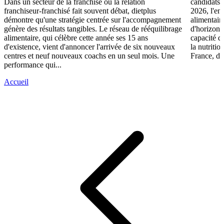
Dans un secteur de la franchise où la relation
candidats 
franchiseur-franchisé fait souvent débat, dietplus
2026, l'en
démontre qu'une stratégie centrée sur l'accompagnement
alimentair
génère des résultats tangibles. Le réseau de rééquilibrage
d'horizons 
alimentaire, qui célèbre cette année ses 15 ans
capacité d
d'existence, vient d'annoncer l'arrivée de six nouveaux
la nutriti
centres et neuf nouveaux coachs en un seul mois. Une
France, die
performance qui...
Accueil