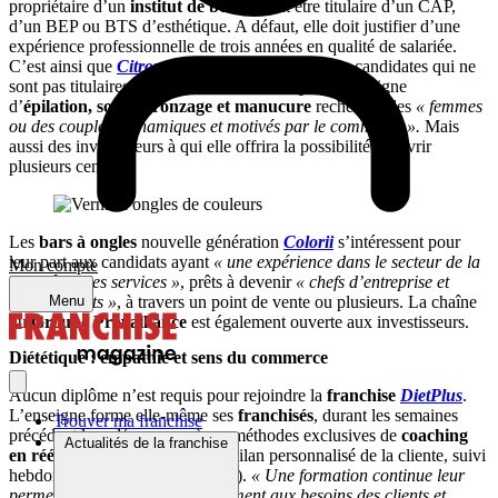
propriétaire d’un
institut de beauté
doit être titulaire d’un CAP,
d’un BEP ou BTS d’esthétique. A défaut, elle doit justifier d’une
expérience professionnelle de trois années en qualité de salariée.
C’est ainsi que
Citron Vert
accepte volontiers les candidates qui ne
sont pas titulaires d’un diplôme d’
esthétique
. L’enseigne
d’
épilation, soins, bronzage et manucure
recherche des
« femmes
ou des couples, dynamiques et motivés par le commerce ».
Mais
aussi des investisseurs à qui elle offrira la possibilité d’ouvrir
plusieurs centres.
Les
bars à ongles
nouvelle génération
Colorii
s’intéressent pour
leur part aux candidats ayant
« une expérience dans le secteur de la
Mon compte
beauté
ou des services »
, prêts à devenir
« chefs d’entreprise et
Menu
commerçants »
, à travers un point de vente ou plusieurs. La chaîne
du
Groupe Provalliance
est également ouverte aux investisseurs.
Diététique : empathie et sens du commerce
Aucun diplôme n’est requis pour rejoindre la
franchise
DietPlus
.
L’enseigne forme elle-même ses
franchisés
, durant les semaines
Trouver ma franchise
précédant leur démarrage, à ses méthodes exclusives de
coaching
Actualités de la franchise
en rééquilibrage alimentaire
(bilan personnalisé de la cliente, suivi
hebdomadaire, vente de produits).
« Une formation continue leur
permet de s’adapter continuellement aux besoins des clients et