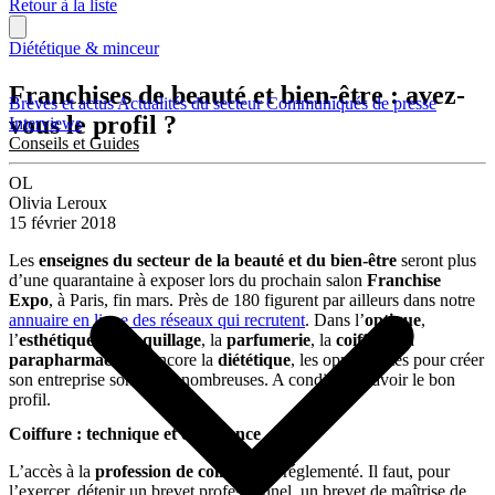
Retour à la liste
Diététique & minceur
Franchises de beauté et bien-être : avez-
Brèves et actus
Actualités du secteur
Communiqués de presse
vous le profil ?
Interviews
Conseils et Guides
OL
Olivia Leroux
15 février 2018
Les
enseignes du secteur de la beauté et du bien-être
seront plus
d’une quarantaine à exposer lors du prochain salon
Franchise
Expo
, à Paris, fin mars. Près de 180 figurent par ailleurs dans notre
annuaire en ligne des réseaux qui recrutent
. Dans l’
optique
,
l’
esthétique
, le
maquillage
, la
parfumerie
, la
coiffure
, la
parapharmacie
ou encore la
diététique
, les opportunités pour créer
son entreprise sont donc nombreuses. A condition d’avoir le bon
profil.
Coiffure : technique et endurance
L’accès à la
profession de coiffeur
est réglementé. Il faut, pour
l’exercer, détenir un brevet professionnel, un brevet de maîtrise de