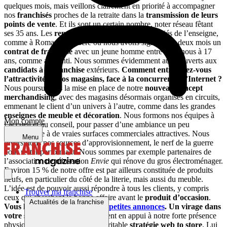
quelques mois, mais veillons clairement en priorité à accompagner
nos
franchisés
proches de la retraite dans la
transmission de leurs
points de vente
. Et ils sont un certain nombre, noter réseau fêtant
ses 35 ans. Les
repreneurs
sont souvent des salariés de l’enseigne,
comme à Romans-sur-Isère où nous avons signé il y a deux mois un
contrat de franchise
avec un jeune homme entré chez nous à 17
ans, comme apprenti. Nous sommes évidemment aussi ouverts aux
candidats à la franchise
extérieurs.
Comment entretenez-vous
l’attractivité de vos magasins, face à la concurrence d’Internet ?
Nous poursuivons la mise en place de notre
nouveau concept
merchandising
, avec des magasins désormais organisés en circuits,
emmenant le client d’un univers à l’autre, comme dans les grandes
enseignes de meuble et décoration
. Nous formons nos équipes à
Mon compte
l’accueil et au conseil, pour passer d’une ambiance un peu
poussiéreuse à de vraies surfaces commerciales attractives. Nous
Menu
diversifions nos sources d’approvisionnement, le nerf de la guerre
pour rester performant. Nous sommes par exemple partenaires de
l’association de réinsertion
Envie
qui rénove du gros électroménager.
Environ 15 % de notre offre est par ailleurs constituée de produits
neufs, en particulier du côté de la literie, mais aussi du meuble.
L’idée est de pouvoir aussi répondre à tous les clients, y compris
Trouver ma franchise
ceux qui cherchent la bonne affaire avant le
produit d’occasion
.
Actualités de la franchise
Vous lancez en avril
un site de petites annonces
. Un virage dans
votre stratégie ?
Non, ce site vient en appui à notre forte présence
physique, il s’inscrit dans une véritable
stratégie web to store
. Lui