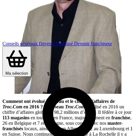
Conseils généraux
Devenir franchisé
Devenir franchiseur
Ma sélection
Comment ont évolué le réseau et le chiffre d’affaires de
Troc.Com
en 2016 ?
Le
réseau
Troc.Com
a réalisé en 2016 un
chiffre d’affaires global de 98,2 millions d’euros. Il fédère à ce jour
113 magasins
en tout : 74 en France, majoritairement en
franchise
,
26 en Belgique et 7 en Espagne, sous contrat avec nos
master-
franchisés
locaux, ainsi que 3 en Allemagne, 2 au Luxembourg et 1
en Suisse. Nous continuons d’ouvrir, comme à La Rochelle il y a