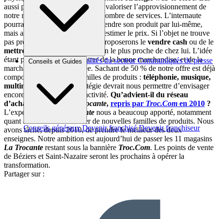
aussi permettra d’améliorer et de valoriser l’approvisionnement de
notre réseau, grâce à un certain nombre de services. L’internaute
pourra y déposer son annonce, vendre son produit par lui-même,
mais aussi se faire aider pour en estimer le prix. Si l’objet ne trouve
pas preneur sur le site, nous lui proposerons le
vendre cash
ou de le
mettre en dépôt
, dans le magasin le plus proche de chez lui. L’idée
étant pour nous de faire rentrer de la bonne marchandise, et de la
Brèves et actus
Actualités du secteur
Communiqués de presse
Conseils et Guides
marchandise plus diversifiée. Sachant de 50 % de notre offre est déjà
Interviews
composée de nouvelles familles de produits :
téléphonie, musique,
multimédia
, etc. Cette stratégie devrait nous permettre d’envisager
encore de belles années d’activité.
Qu’advient-il du réseau
d’achat-vente cash
La Trocante
,
repris par
Troc.Com
en 2010
?
L’expérience de
La Trocante
nous a beaucoup apporté, notamment
quant à la manière d’acheter de nouvelles familles de produits. Nous
Conseils généraux
Devenir franchisé
Devenir franchiseur
avons tâché, depuis 2010, de prendre le meilleur des deux
enseignes. Notre ambition est aujourd’hui de passer les 11 magasins
La Trocante
restant sous la bannière
Troc.Com
. Les points de vente
de Béziers et Saint-Nazaire seront les prochains à opérer la
transformation.
Partager sur :