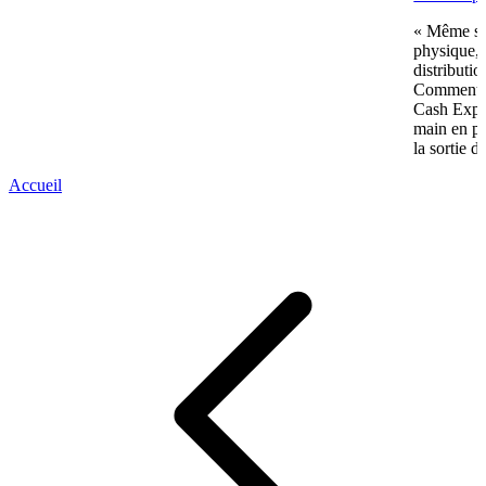
« Même si 
physique, 
distributi
Comment p
Cash Expre
main en pl
la sortie d
Accueil