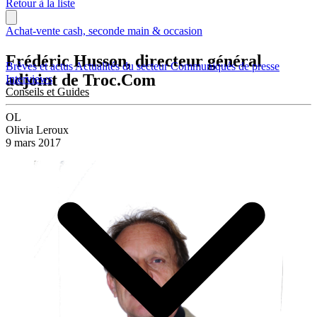
Retour à la liste
Achat-vente cash, seconde main & occasion
Frédéric Husson, directeur général
Brèves et actus
Actualités du secteur
Communiqués de presse
adjoint de Troc.Com
Interviews
Conseils et Guides
OL
Olivia Leroux
9 mars 2017