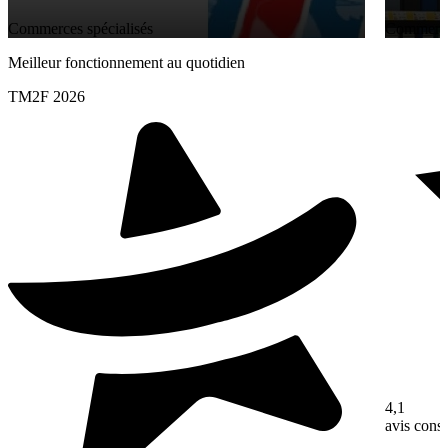
Commerces spécialisés
Commerces
Meilleur fonctionnement au quotidien
TM2F 2026
4,1
avis con