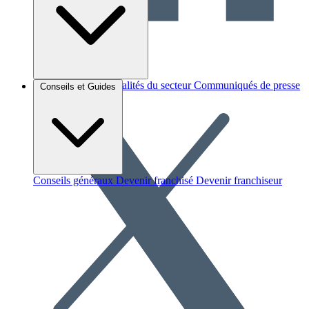
Brèves et actus
Actualités du secteur
Communiqués de presse
Conseils et Guides
Interviews
Conseils généraux
Devenir franchisé
Devenir franchiseur