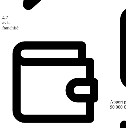
4,7
avis
franchisé
Apport pe
90 000 €