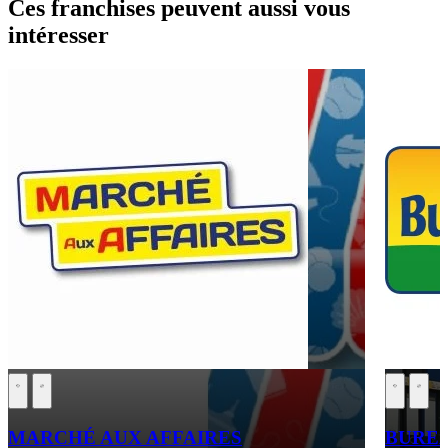
Ces franchises peuvent aussi vous
intéresser
MARCHÉ AUX AFFAIRES
BURE