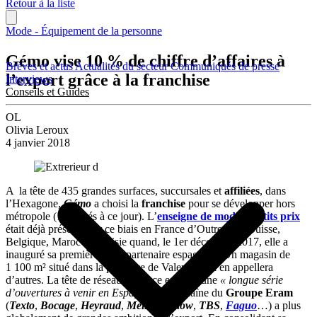
Retour à la liste
Mode - Équipement de la personne
Gémo vise 10 % de chiffre d’affaires à
Brèves et actus
Actualités du secteur
Communiqués de presse
l’export grâce à la franchise
Interviews
Conseils et Guides
OL
Olivia Leroux
4 janvier 2018
A la tête de 435 grandes surfaces, succursales et
affiliées
, dans
l’Hexagone,
Gémo
a choisi la
franchise
pour se développer hors
métropole (16 unités à ce jour). L’
enseigne de mode à petits prix
était déjà présente par ce biais en France d’Outre-Mer, Suisse,
Belgique, Maroc et Tunisie quand, le 1er décembre 2017, elle a
inauguré sa première unité partenaire espagnole. Un magasin de
1 100 m² situé dans la province de Valence, qui en appellera
d’autres. La tête de réseau annonce en effet une
« longue série
d’ouvertures à venir en Espagne ».
La chaîne du
Groupe Eram
(
Texto
,
Bocage
,
Heyraud
,
Mellow Yellow
,
TBS
,
Faguo
…) a plus