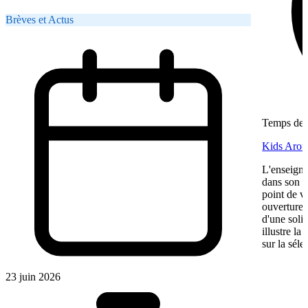
Brèves et Actus
Temps de l
Kids Aroun
L'enseigne
dans son ma
point de v
ouverture,
d'une soli
illustre l
sur la séle
23 juin 2026