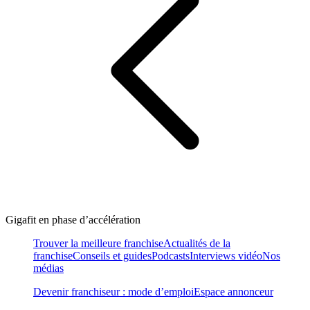
Gigafit en phase d’accélération
Trouver la meilleure franchise
Actualités de la
franchise
Conseils et guides
Podcasts
Interviews vidéo
Nos
médias
Devenir franchiseur : mode d’emploi
Espace annonceur