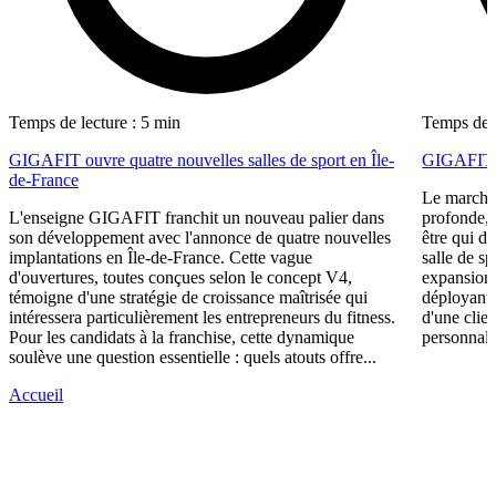
Temps de lecture : 5 min
Temps de l
GIGAFIT ouvre quatre nouvelles salles de sport en Île-
GIGAFIT ré
de-France
Le marché 
L'enseigne GIGAFIT franchit un nouveau palier dans
profonde, 
son développement avec l'annonce de quatre nouvelles
être qui d
implantations en Île-de-France. Cette vague
salle de s
d'ouvertures, toutes conçues selon le concept V4,
expansion,
témoigne d'une stratégie de croissance maîtrisée qui
déployant 
intéressera particulièrement les entrepreneurs du fitness.
d'une clie
Pour les candidats à la franchise, cette dynamique
personnali
soulève une question essentielle : quels atouts offre...
Accueil