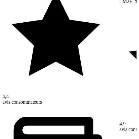
TM2F 20
4,4
avis consommateurs
4,9
avis con