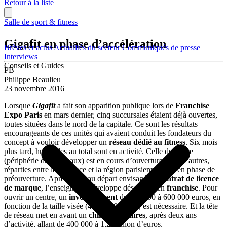
Retour à la liste
Salle de sport & fitness
Gigafit en phase d’accélération
Brèves et actus
Actualités du secteur
Communiqués de presse
Interviews
Conseils et Guides
PB
Philippe Beaulieu
23 novembre 2016
Lorsque
Gigafit
a fait son apparition publique lors de
Franchise
Expo Paris
en mars dernier, cinq succursales étaient déjà ouvertes,
toutes situées dans le nord de la capitale. Ce sont les résultats
encourageants de ces unités qui avaient conduit les fondateurs du
concept à vouloir développer un
réseau dédié au fitness
. Six mois
plus tard, huit salles au total sont en activité. Celle de Blaye
(périphérie de Bordeaux) est en cours d’ouverture et neuf autres,
réparties entre la province et la région parisienne, sont en phase de
préouverture. Après avoir au départ envisagé un
contrat de licence
de marque
, l’enseigne se développe désormais en
franchise
. Pour
ouvrir un centre, un
investissement
de 200 000 à 600 000 euros, en
fonction de la taille visée (400 à 1 000 m²), est nécessaire. Et la tête
de réseau met en avant un
chiffre d’affaires
, après deux ans
d’activité, allant de 400 000 à 1,2 million d’euros.