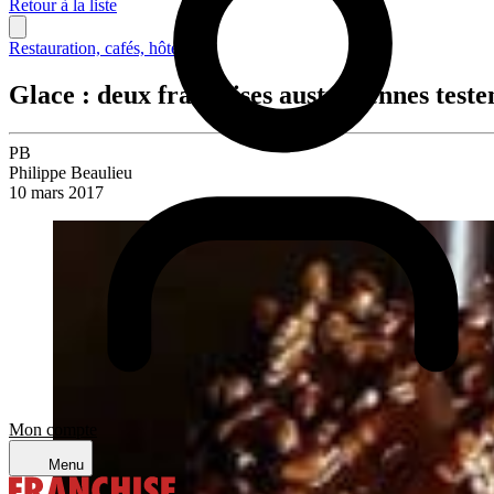
Retour à la liste
Restauration, cafés, hôtellerie
Glace : deux franchises australiennes test
PB
Philippe Beaulieu
10 mars 2017
Mon compte
Menu