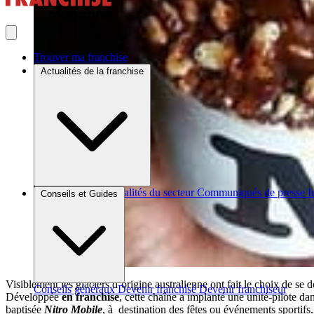
Trouver ma franchise
Actualités de la franchise
Brèves et actus
Actualités du secteur
Communiqués de presse
I
Conseils et Guides
Visiblement les glaciers d’origine australienne ont fait le choix de se 
Conseils généraux
Devenir franchisé
Devenir franchiseur
Développée
en franchise
, cette chaîne a implanté une unité-pilote 
baptisée
Nitro Mobile
, à destination des fêtes ou événements sportifs