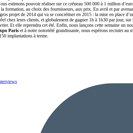
Nous estimons pouvoir réaliser sur ce créneau 500 000 à 1 million d’euro
 à la formation, au choix des fournisseurs, aux prix. En avril et par avena
 gros projet de 2014 qui va se concrétiser en 2015 : la mise en place d’un
 réel chez leurs clients, et globalement de gagner 1h à 1h30 par jour, s
rier. Et elle reprendra cet été. Enfin, nous lançons cette semaine un no
xpo Paris
et à notre notoriété grandissante, nous espérons recruter a
150 implantations à terme.
nterviews