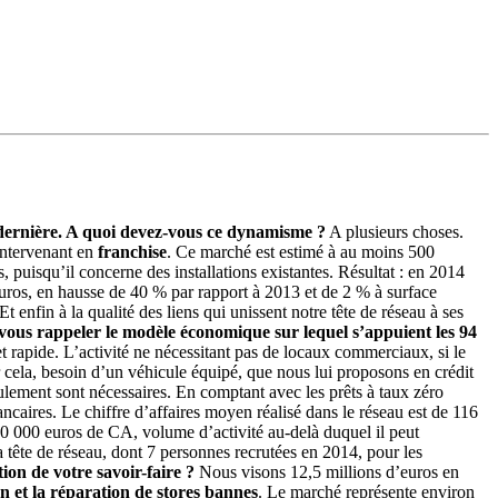
e dernière. A quoi devez-vous ce dynamisme ?
A plusieurs choses.
intervenant en
franchise
. Ce marché est estimé à au moins 500
 puisqu’il concerne des installations existantes. Résultat : en 2014
uros, en hausse de 40 % par rapport à 2013 et de 2 % à surface
enfin à la qualité des liens qui unissent notre tête de réseau à ses
ous rappeler le modèle économique sur lequel s’appuient les 94
 rapide. L’activité ne nécessitant pas de locaux commerciaux, si le
our cela, besoin d’un véhicule équipé, que nous lui proposons en crédit
ulement sont nécessaires. En comptant avec les prêts à taux zéro
ancaires. Le chiffre d’affaires moyen réalisé dans le réseau est de 116
50 000 euros de CA, volume d’activité au-delà duquel il peut
 tête de réseau, dont 7 personnes recrutées en 2014, pour les
on de votre savoir-faire ?
Nous visons 12,5 millions d’euros en
en et la réparation de stores bannes
. Le marché représente environ