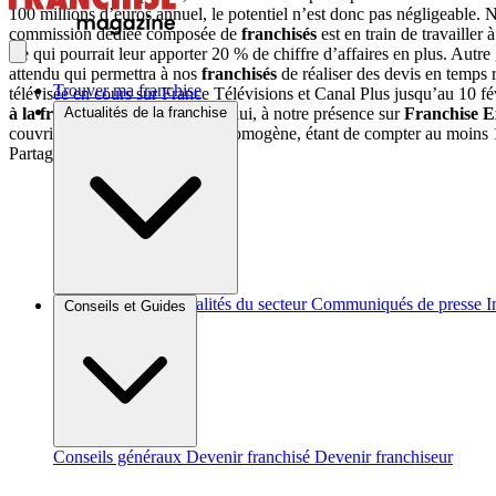
100 millions d’euros annuel, le potentiel n’est donc pas négligeable. 
commission dédiée composée de
franchisés
est en train de travailler
Ce qui pourrait leur apporter 20 % de chiffre d’affaires en plus. Autre
attendu qui permettra à nos
franchisés
de réaliser des devis en temps
Trouver ma franchise
télévisée en cours sur France Télévisions et Canal Plus jusqu’au 10 fév
à la franchise
en mars. Grâce à lui, à notre présence sur
Franchise E
Actualités de la franchise
couvrir le territoire de manière homogène, étant de compter au moins 
Partager sur :
Brèves et actus
Actualités du secteur
Communiqués de presse
I
Conseils et Guides
Conseils généraux
Devenir franchisé
Devenir franchiseur