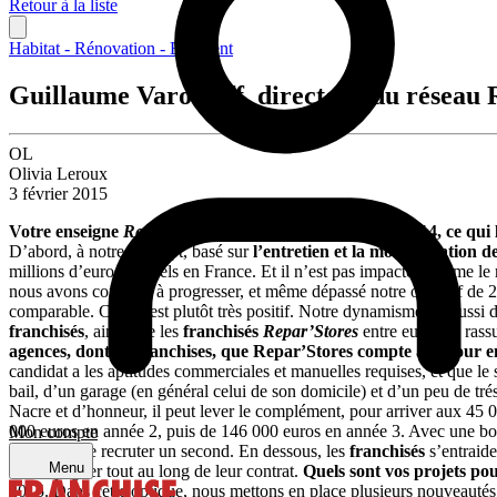
Retour à la liste
Habitat - Rénovation - Bâtiment
Guillaume Varobieff, directeur du réseau 
OL
Olivia Leroux
3 février 2015
Votre enseigne
Repar’Stores
a inauguré 26 unités en 2014, ce qui 
D’abord, à notre concept, basé sur
l’entretien et la modernisation de
millions d’euros annuels en France. Et il n’est pas impacté, comme le r
nous avons continué à progresser, et même dépassé notre objectif de 2
comparable. Ce qui est plutôt très positif. Notre dynamisme est aussi d
franchisés
, ainsi que les
franchisés
Repar’Stores
entre eux, très rass
agences, dont 91 franchises, que Repar’Stores compte à ce jour 
candidat a les aptitudes commerciales et manuelles requises, et que le s
bail, d’un garage (en général celui de son domicile) et d’un peu de t
Nacre et d’honneur, il peut lever le complément, pour arriver aux 45 
000 euros en année 2, puis de 146 000 euros en année 3. Avec une 
Mon compte
envisager de recruter un second. En dessous, les
franchisés
s’entraid
Menu
accompagner tout au long de leur contrat.
Quels sont vos projets po
2015. Dans cette optique, nous mettons en place plusieurs nouveautés.