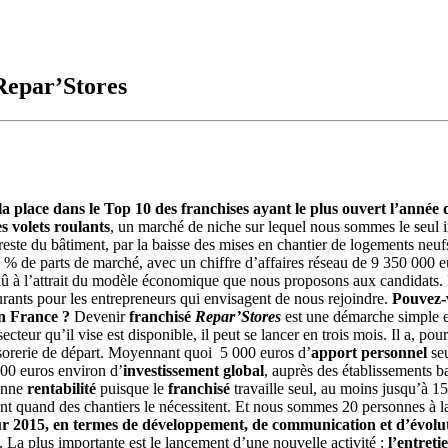
Repar’Stores
la place dans le Top 10 des franchises ayant le plus ouvert l’anné
s volets roulants
, un marché de niche sur lequel nous sommes le seul 
este du bâtiment, par la baisse des mises en chantier de logements neufs,
 % de parts de marché, avec un chiffre d’affaires réseau de 9 350 000 e
û à l’attrait du modèle économique que nous proposons aux candidats. Et 
urants pour les entrepreneurs qui envisagent de nous rejoindre.
Pouvez-v
en France ?
Devenir
franchisé
Repar’Stores
est une démarche simple et
ecteur qu’il vise est disponible, il peut se lancer en trois mois. Il a, p
résorerie de départ. Moyennant quoi 5 000 euros d’
apport personnel
se
000 euros environ d’
investissement global
, auprès des établissements b
bonne
rentabilité
puisque le
franchisé
travaille seul, au moins jusqu’à 1
ent quand des chantiers le nécessitent. Et nous sommes 20 personnes à la
ur 2015, en termes de développement, de communication et d’évoluti
 La plus importante est le lancement d’une nouvelle activité :
l’entreti