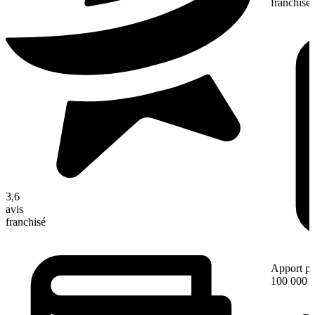
franchisé
3,6
avis
franchisé
Apport pe
100 000 