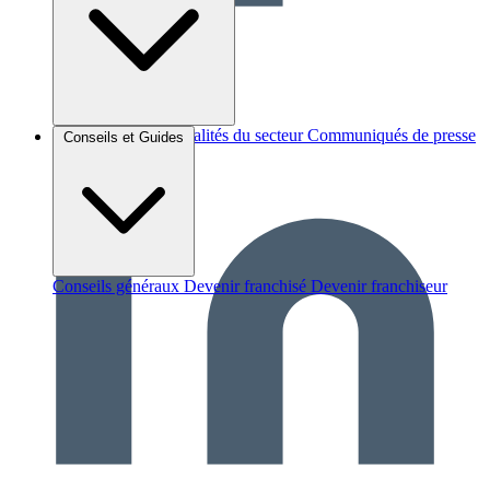
Brèves et actus
Actualités du secteur
Communiqués de presse
Conseils et Guides
Interviews
Conseils généraux
Devenir franchisé
Devenir franchiseur