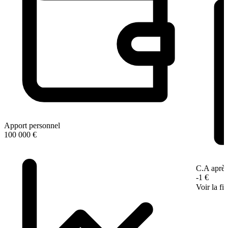
Apport personnel
100 000 €
C.A après
-1 €
Voir la fi