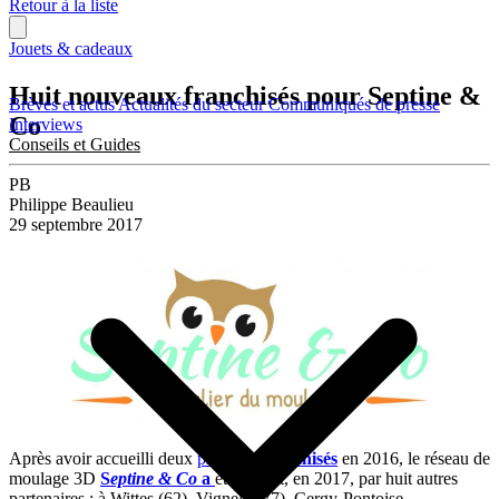
Retour à la liste
Jouets & cadeaux
Huit nouveaux franchisés pour Septine &
Brèves et actus
Actualités du secteur
Communiqués de presse
Co
Interviews
Conseils et Guides
PB
Philippe Beaulieu
29 septembre 2017
Après avoir accueilli deux
premiers
franchisés
en 2016, le réseau de
moulage 3D
S
eptine & Co
a
été rejoint, en 2017, par huit autres
partenaires : à Wittes (62), Vignely (77), Cergy-Pontoise