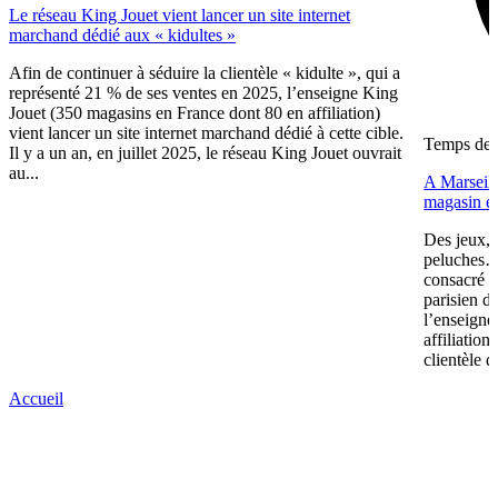
Le réseau King Jouet vient lancer un site internet
marchand dédié aux « kidultes »
Afin de continuer à séduire la clientèle « kidulte », qui a
représenté 21 % de ses ventes en 2025, l’enseigne King
Jouet (350 magasins en France dont 80 en affiliation)
vient lancer un site internet marchand dédié à cette cible.
Temps de l
Il y a un an, en juillet 2025, le réseau King Jouet ouvrait
au...
A Marseill
magasin en
Des jeux, 
peluches… 
consacré u
parisien d
l’enseigne
affiliation
clientèle d
Accueil