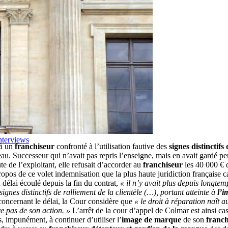
nterviews
 à un
franchiseur
confronté à l’utilisation fautive des
signes distinctif
eau. Successeur qui n’avait pas repris l’enseigne, mais en avait gardé p
te de l’exploitant, elle refusait d’accorder au
franchiseur
les 40 000 € 
opos de ce volet indemnisation que la plus haute juridiction française c
délai écoulé depuis la fin du contrat,
« il n’y avait plus depuis longtem
signes distinctifs de ralliement de la clientèle
(…), portant atteinte à
l’i
ncernant le délai, la Cour considère que
« le droit à réparation naît 
ve pas de son action. »
L’arrêt de la cour d’appel de Colmar est ainsi ca
s, impunément, à continuer d’utiliser l’
image de marque
de son
franc