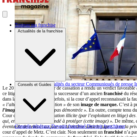
Trouver ma franchise
Actualités de la franchise
Brèves et actus
Actualités du secteur
Communiqués de presse
I
Conseils et Guides
Le 20 février 2019, la Cour de cassation a rendu un verdict favorable
ce litige, reconnu la faute du successeur d’un ancien
franchisé
du rés
dans la même activité. Toutefois, si la cour d’appel reconnaissait la fau
« l’altération et la banalisation »
de son
image de marque.
C’est à pr
l’image de marque
n’était pas démontrée ».
En outre, compte tenu du 
Cour de cassation,
« l’utilisation illicite (par l’exploitant en litige) des
qui, en tant que tel) était fondé à protéger (cette image) ».
De même, co
Conseils généraux
Devenir franchisé
Devenir franchiseur
éventuelle de celui-ci au jour où la victime saisit le juge (…) ne la pri
cour d’appel de Metz. C’est clair. Non seulement un
franchisé
n’a pa