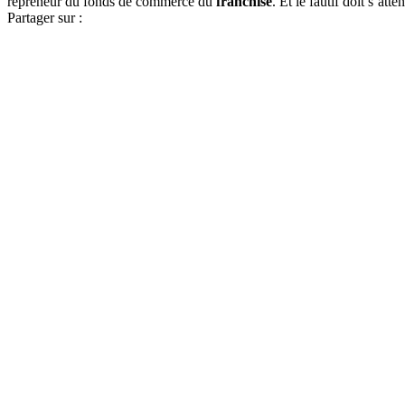
repreneur du fonds de commerce du
franchisé
. Et le fautif doit s’att
Partager sur :