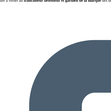
endre à verser au
franchiseur
détenteur et gardien de la marque
des do