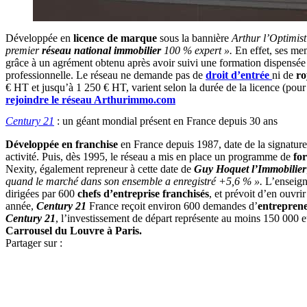
Développée en
licence de marque
sous la bannière
Arthur l’Optimist
premier
réseau national immobilier
100 % expert ».
En effet, ses me
grâce à un agrément obtenu après avoir suivi une formation dispensée 
professionnelle. Le réseau ne demande pas de
droit d’entrée
ni de
ro
€ HT et jusqu’à 1 250 € HT, varient selon la durée de la licence (pour d
rejoindre le réseau Arthurimmo.com
Century 21
: un géant mondial présent en France depuis 30 ans
Développée en franchise
en France depuis 1987, date de la signatur
activité. Puis, dès 1995, le réseau a mis en place un programme de
fo
Nexity, également repreneur à cette date de
Guy Hoquet l’Immobilier
quand le marché dans son ensemble a enregistré +5,6 % ».
L’enseign
dirigées par 600
chefs d’entreprise
franchisés
, et prévoit d’en ouvri
année,
Century 21
France reçoit environ 600 demandes d’
entrepren
Century 21
, l’investissement de départ représente au moins 150 000 
Carrousel du Louvre à Paris.
Partager sur :