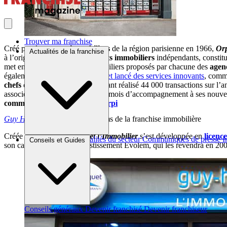
Trouver ma franchise
Créé par des
agents immobiliers
de la région parisienne en 1966,
Or
Actualités de la franchise
à l’origine par ralliement d’
agents immobiliers
indépendants, constit
met en commun les biens immobiliers proposés par chacune des
agen
également
refondu son site web et lancé des services innovants
, comm
chefs d’entreprise
associés
, ayant réalisé 44 000 transactions sur l’
associés. Le
réseau
dispense 12 mois d’accompagnement à ses nouveau
comment
ouvrir une agence Orpi
Guy Hoquet
: un des grands noms de la franchise immobilière
Créée en 1994,
Guy Hoquet l’Immobilier
s’est développée en
licenc
Brèves et actus
Actualités du secteur
Communiqués de presse
I
Conseils et Guides
son capital au fonds d’investissement Evolem, qui les revendra en 200
Conseils généraux
Devenir franchisé
Devenir franchiseur