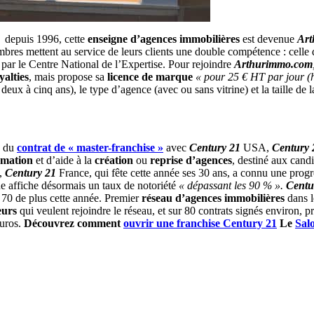
depuis 1996, cette
enseigne d’agences immobilières
est devenue
Art
mbres mettent au service de leurs clients une double compétence : celle 
par le Centre National de l’Expertise. Pour rejoindre
Arthurimmo.com
yalties
, mais propose sa
licence de marque
« pour 25 € HT par jour (
eux à cinq ans), le type d’agence (avec ou sans vitrine) et la taille de 
e du
contrat de « master-franchise »
avec
Century 21
USA,
Century 
rmation
et d’aide à la
création
ou
reprise d’agences
, destiné aux cand
,
Century 21
France, qui fête cette année ses 30 ans, a connu une progr
e affiche désormais un taux de notoriété
« dépassant les 90 % ».
Centu
r 70 de plus cette année. Premier
réseau d’agences immobilières
dans l
eurs
qui veulent rejoindre le réseau, et sur 80 contrats signés environ,
euros.
Découvrez comment
ouvrir une franchise Century 21
Le
Sal