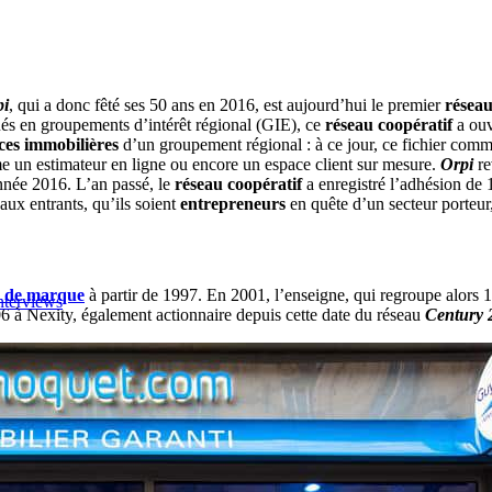
pi
, qui a donc fêté ses 50 ans en 2016, est aujourd’hui le premier
réseau
ués en groupements d’intérêt régional (GIE), ce
réseau
coopératif
a ouv
ces immobilières
d’un groupement régional : à ce jour, ce fichier com
e un estimateur en ligne ou encore un espace client sur mesure.
Orpi
re
année 2016. L’an passé, le
réseau coopératif
a enregistré l’adhésion de
x entrants, qu’ils soient
entrepreneurs
en quête d’un secteur porteur
e de marque
à partir de 1997. En 2001, l’enseigne, qui regroupe alors 
nterviews
6 à Nexity, également actionnaire depuis cette date du réseau
Century