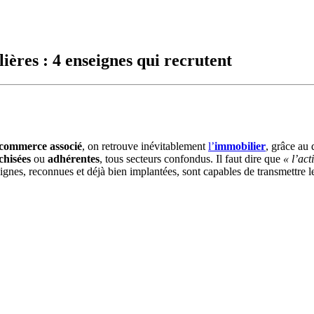
ières : 4 enseignes qui recrutent
commerce associé
, on retrouve inévitablement
l’
immobilier
, grâce a
chisées
ou
adhérentes
, tous secteurs confondus. Il faut dire que
« l’act
eignes, reconnues et déjà bien implantées, sont capables de transmettre 