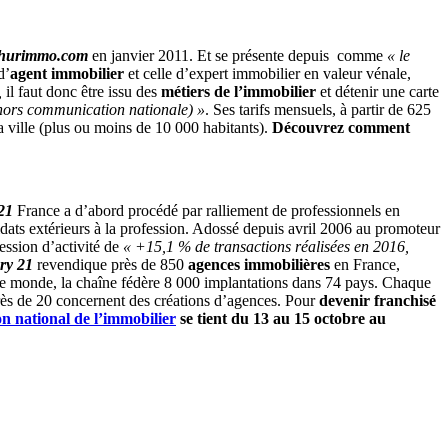
hurimmo.com
en janvier 2011. Et se présente depuis comme
« le
d’
agent immobilier
et celle d’expert immobilier en valeur vénale,
,
il faut donc être issu des
métiers de l’immobilier
et détenir une carte
hors communication nationale)
»
. Ses tarifs mensuels, à partir de 625
la ville (plus ou moins de 10 000 habitants).
Découvrez comment
21
France a d’abord procédé par ralliement de professionnels en
idats extérieurs à la profession. Adossé depuis avril 2006 au promoteur
ession d’activité de
« +15,1 % de transactions réalisées
en 2016,
ry 21
revendique près de 850
agences immobilières
en France,
e monde, la chaîne fédère 8 000 implantations dans 74 pays. Chaque
 près de 20 concernent des créations d’agences. Pour
devenir franchisé
on national de l’immobilier
se tient du 13 au 15 octobre au