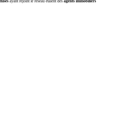
chisés
ayant rejoint le réseau étaient des
agents immobiliers