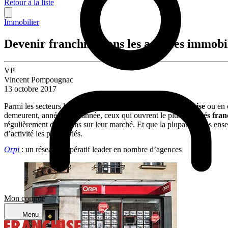
Retour à la liste
Immobilier
Devenir franchisé dans les agences immobil
VP
Vincent Pompougnac
13 octobre 2017
Parmi les secteurs les plus porteurs pour se lancer en
franchise
ou en
demeurent, année après année, ceux qui ouvrent le plus d’
unités fran
régulièrement des bilans sur leur marché. Et que la plupart de ces ens
d’activité les plus variés.
Orpi
: un réseau coopératif leader en nombre d’agences
Mon compte
Menu