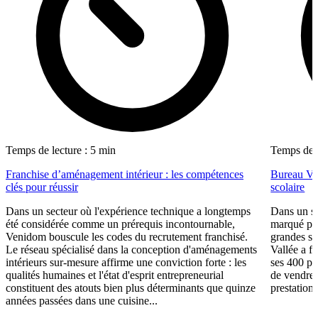
Temps de lecture : 5 min
Temps de l
Franchise d’aménagement intérieur : les compétences
Bureau Val
clés pour réussir
scolaire
Dans un secteur où l'expérience technique a longtemps
Dans un se
été considérée comme un prérequis incontournable,
marqué par
Venidom bouscule les codes du recrutement franchisé.
grandes su
Le réseau spécialisé dans la conception d'aménagements
Vallée a fa
intérieurs sur-mesure affirme une conviction forte : les
ses 400 po
qualités humaines et l'état d'esprit entrepreneurial
de vendre 
constituent des atouts bien plus déterminants que quinze
prestations
années passées dans une cuisine...