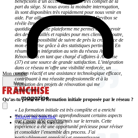
bénéficions d’un accompagnement très complet de la
part du siège. Si nous avons la moindre interrogation,
ils sont disponibles très rapidement pour nous venir en
aide. Par ailleurs, l’utilisation du logiciel Devibox se
révèle être un atout précieux dans ma routine
quotidienne. Cette plateforme me permet de concevoir
des devis détaillés et rapides pour mes clients. En outre,
elle offre la possibilité de suivre de près la croissance de
mon entreprise grâce à des statistiques pertinentes. En
résumé, mon intégration au sein du réseau Avenir
Rénovations en tant que chargé d’affaires à Amboise
(37) est une source de grande satisfaction. L’intégration
dans ce réseau m’offre une visibilité renforcée, un
soutien réactif et une assistance technologique efficace,
Mon compte
contribuant à ma réussite professionnelle et à la
Menu
réalisation des projets de rénovation qui me
passionnent. »
Qu’as-tu pensé de la formation initiale proposée par le réseau ?
« La formation initiale est très complète et a enrichi
mes connaissances en approfondissant certains aspects
Trouver ma franchise
que j’avais déjà expérimentés sur le terrain. Cette
Actualités de la franchise
expérience a été une opportunité précieuse pour réviser
et consolider l’ensemble des process. J’ai
particulièrement apprécié cet apprentissage