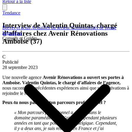
Retour à la liste
Tendance
Interview de Valentin Quintas, chargé
Brèves et actus
Actualités du secteur
Communiqués de presse
d’affaires chez Avenir Rénovations
Interviews
Conseils et Guides
Amboise (37)
C
Publicité
28 septembre 2023
Une nouvelle agence
Avenir Rénovations a ouvert ses portes à
Amboise. Valentin Quintas, le chargé d’affaires de l’agence,
nous raconte ses précédentes expériences ainsi que ses motivations à
rejoindre le réseau.
Peux-tu nous parler de ton parcours professionnel ?
« Mon parcours professionnel a débuté dans le
domaine paramédical, où j’ai exercé pendant plusieurs
années en tant que podologue en Belgique. Cependant,
il y a deux ans, je suis retourné en France et j’ai