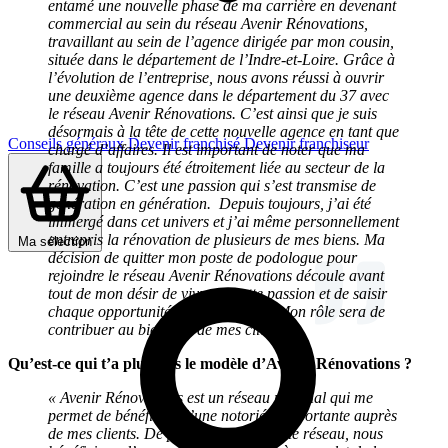
entamé une nouvelle phase de ma carrière en devenant
commercial au sein du réseau Avenir Rénovations,
travaillant au sein de l’agence dirigée par mon cousin,
située dans le département de l’Indre-et-Loire. Grâce à
l’évolution de l’entreprise, nous avons réussi à ouvrir
une deuxième agence dans le département du 37 avec
le réseau Avenir Rénovations. C’est ainsi que je suis
désormais à la tête de cette nouvelle agence en tant que
Conseils généraux
Devenir franchisé
Devenir franchiseur
chargé d’affaires. Il est important de noter que ma
famille a toujours été étroitement liée au secteur de la
rénovation. C’est une passion qui s’est transmise de
génération en génération. Depuis toujours, j’ai été
immergé dans cet univers et j’ai même personnellement
entrepris la rénovation de plusieurs de mes biens. Ma
Ma sélection
décision de quitter mon poste de podologue pour
rejoindre le réseau Avenir Rénovations découle avant
tout de mon désir de vivre de cette passion et de saisir
chaque opportunité qui se présente. Mon rôle sera de
contribuer au bien-être de mes clients. »
Qu’est-ce qui t’a plu dans le modèle d’Avenir Rénovations ?
« Avenir Rénovations est un réseau national qui me
permet de bénéficier d’une notoriété importante auprès
de mes clients. De plus, en rejoignant le réseau, nous