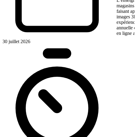
L’enseigne
magasins f
faisant app
images 3D 
expérience
annuelle 
en ligne a
30 juillet 2026