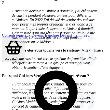
?
« Avant de devenir cuisiniste à domicile, j’ai été poseur
de cuisine pendant plusieurs années pour différents
cuisinistes. En 2022 j’ai décidé de vendre des cuisines
pour poser mes propres créations, et c’est donc à ce
moment-là que l’idée de devenir cuisiniste à domicile
s’est dessiné dans ma tête : c’est donc pourquoi je me
Conseils généraux
Devenir franchisé
Devenir franchiseur
suis lancé, convaincu que ce concept pouvait
fonctionner sur le Médoc. »
Pourquoi vous êtes-vous tourné vers le système de franchise ?
« Je me suis tourné vers le système de franchise afin de
Ma sélection
bénéficier de la force d’un groupe et aussi pouvoir
obtenir le soutien d’une équipe. »
Pourquoi Cuisines Venidom et pas un autre réseau ?
« J’ai choisi de rejoindre Cuisines Venidom pour son
camion-magasin. En effet, il fait beaucoup la
différence, il permet non seulement de réduire les frais
mais il évite aux clients de se déplacer en magasin.
Cuisines Venidom est la seule franchise à proposer le
concept de camion-magasin et c’est un outil