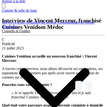
Retour à la liste
Cuisine & salle de bain
Interview de Vincent Merceur, franchisé
Brèves et actus
Actualités du secteur
Communiqués de presse
Cuisines Venidom Médoc
Interviews
Conseils et Guides
C
Publicité
21 juillet 2023
Cuisines Venidom accueille un nouveau franchisé : Vincent
Merceur.
A travers cette interview, nous allons découvrir ses motivations, ses
aspirations et ses premiers pas après avoir ouvert son magasin de
cuisines sur roues.
Pourriez-vous vous présenter ?
« Je m’appelle Vincent Merceur, j’ai 51 ans et je suis
franchisé Cuisines Venidom Médoc. »
Quel était votre parcours avant de devenir cuisiniste à domicile