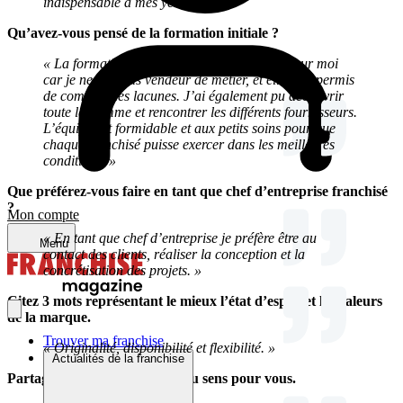
indispensable à mes yeux. »
Qu’avez-vous pensé de la formation initiale ?
« La formation initiale a été indispensable pour moi
car je ne suis pas vendeur de métier, et elle m’a permis
de combler des lacunes. J’ai également pu découvrir
toute la gamme et rencontrer les différents fournisseurs.
L’équipe est formidable et aux petits soins pour que
chaque franchisé puisse exercer dans les meilleures
conditions. »
Que préférez-vous faire en tant que chef d’entreprise franchisé
?
Mon compte
« En tant que chef d’entreprise je préfère être au
Menu
contact des clients, réaliser la conception et la
concrétisation des projets. »
Citez 3 mots représentant le mieux l’état d’esprit et les valeurs
de la marque.
Trouver ma franchise
« Originalité, disponibilité et flexibilité. »
Actualités de la franchise
Partagez une anecdote qui a du sens pour vous.