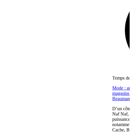
Temps de l
Mode : apr
magasins (
Beaumano
D’un côté,
Naf Naf, c
puissance 
notamment
Cache, Bré