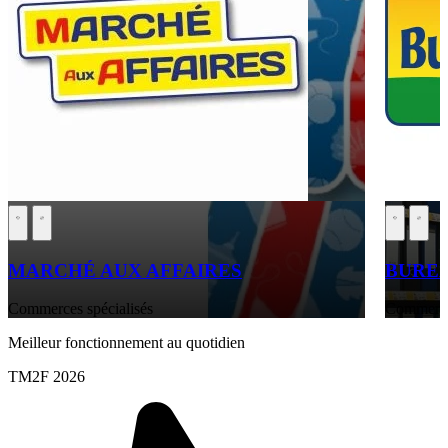
MARCHÉ AUX AFFAIRES
BURE
Commerces spécialisés
Commerces
Meilleur fonctionnement au quotidien
TM2F 2026