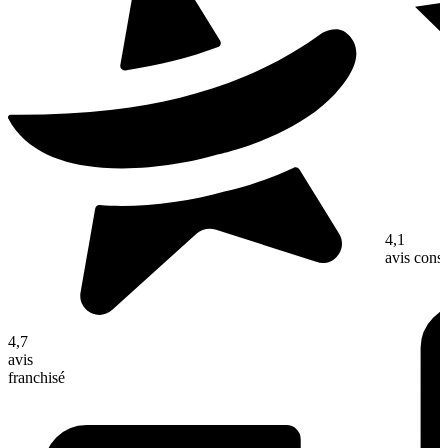
4,1
avis con
4,7
avis
franchisé