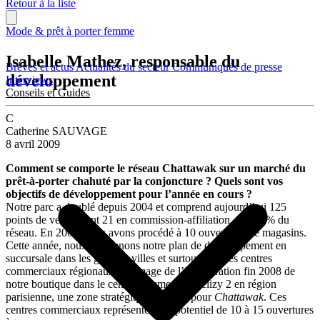
Retour à la liste
Mode & prêt à porter femme
Isabelle Mathez, responsable du
Brèves et actus
Actualités du secteur
Communiqués de presse
développement
Interviews
Conseils et Guides
C
Catherine SAUVAGE
8 avril 2009
Comment se comporte le réseau Chattawak sur un marché du
prêt-à-porter chahuté par la conjoncture ? Quels sont vos
objectifs de développement pour l’année en cours ?
Notre parc a doublé depuis 2004 et comprend aujourd’hui 125
points de vente, dont 21 en commission-affiliation, soit 20% du
réseau. En 2008, nous avons procédé à 10 ouvertures de magasins.
Cette année, nous maintenons notre plan de développement en
succursale dans les grandes villes et surtout dans les centres
commerciaux régionaux, à l’image de l’inauguration fin 2008 de
notre boutique dans le centre commercial Vélizy 2 en région
parisienne, une zone stratégique majeure pour
Chattawak
. Ces
centres commerciaux représentent un potentiel de 10 à 15 ouvertures