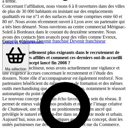
à terme.
Concernant l’affiliation, nous visons 6 à 8 ouvertures dans des villes
de plus de 30 000 habitants en insistant sur des emplacements
qualitatifs en rue n°1 et des surfaces de vente comprises entre 60 et
80 m². Nous avons récemment ouvert à Lyon avec un partenaire qui
a très bien démarré. Nous ouvrirons au centre commercial Mérignac-
Soleil à Bordeaux dans le courant du deuxième semestre. Nous
avons des contacts bien avancés pour des villes comme Evreux,
Conseils généraux
Devenir franchisé
Devenir franchiseur
Dreux et Valenciennes.
Etes-vous actuellement plus exigeants dans le recrutement de
vos partenaires affiliés et comment ces derniers ont-ils accueilli
le nouveau concept lancé fin 2008 ?
En tant que franchiseur, nous avons actuellement une vigilance et
Ma sélection
une exigence accrues concernant le recrutement et l’étude des
dossiers. Notre rôle d’accompagnateur est également renforcé. Nos
partenaires bénéficient du même niveau de formation et des mêmes
outils merchandising que nos propres équipes, notamment le réassort
automatique du point de vente.
Le nouveau concept a reçu un écho favorable au sein du réseau. Il
permet de mieux valoriser nos produits et renforce l’image créative
de
Chattawak
, une marque au positionnement bien ancré qui
privilégie le naturel et le bien-être dans un contexte mode et urbain.
Aujourd’hui, nous avons 4 boutiques au nouveau concept, dont les
unités parisiennes rue des Francs-Bourgeois et rue du Commerce.