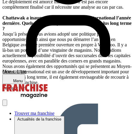
Le déploiement est amorcé mais le plan n’est pas encore
complètement finalisé car il nécessite une analyse au cas par cas.
Chattawak a inauguré son développement international l’année
dernière. Quels sont vos objectifs en la matière à plus long terme
?
Jusqu’à présent, nous avions adopté une politique plutôt
opportuniste. C’est ainsi que nous pu démarrer l’an passé en
Belgique avec une première ouverture en propre à Waterloo. Il y a
là-bas un potentiel d’une vingtaine de magasins. Nous étudions
actuellement la possibilité d’ouvrir des succursales dans les capitales
européennes, avec en parallèle des corners en grands magasins.
Nous avons également des opportunités qui se présentent au Moyen-
Mon compte
Orient. L’international est un axe de développement important pour
nous. A plus long terme, il est également envisageable de recourir à
Menu
la master franchise.
Partager sur :
Trouver ma franchise
Actualités de la franchise