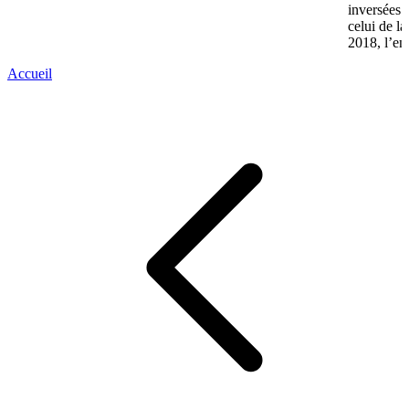
inversées 
celui de l
2018, l’en
Accueil