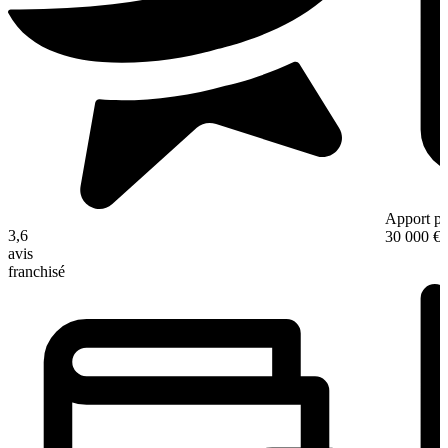
Apport pe
3,6
30 000 €
avis
franchisé