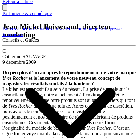
Retour à la liste
Parfumerie & cosmétique
Jean-Michel Boisserand, directeur
Brèves et actus
Actualités du secteur
Communiqués de presse
marketing
Interviews
Conseils et Guides
C
Catherine SAUVAGE
9 décembre 2009
Un peu plus d’un an après le repositionnement de votre marque
Yves Rocher
et le lancement de votre nouveau concept de
magasins, les résultats sont-ils à la hauteur ?
Le bilan est très positif au sein du réseau. La prise de parole sur la
cosmétique végétale, notre attachement à l’environnement et le
renouvellement de notre offre produits sont autant de leviers qui font
de
Yves Rocher
une marque refuge. Après des années de discrétion,
nous avions besoin de renforcer notre visibilité, notre
positionnement et nos savoir-faire de récoltant-fabricant de produits
cosmétiques. Ces orientations nous ont permis de réaffirmer
l’originalité du modèle de beauté prôné par
Yves Rocher
. C’est un
signe fort envoyé quant à la capacité de la marque à poursuivre une