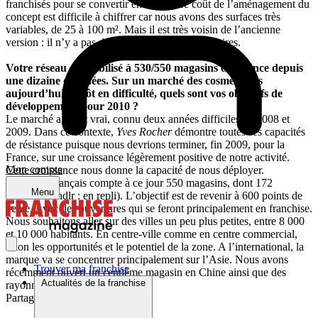
franchisés pour se convertir en atelier. Le coût de l’aménagement du
concept est difficile à chiffrer car nous avons des surfaces très
variables, de 25 à 100 m². Mais il est très voisin de l’ancienne
version : il n’y a pas de surcoût pour nos partenaires.
Votre réseau est stabilisé à 530/550 magasins en France depuis
une dizaine d’années. Sur un marché des cosmétiques
aujourd’hui plutôt en difficulté, quels sont vos objectifs de
développement pour 2010 ?
Le marché a, c’est vrai, connu deux années difficiles en 2008 et
2009. Dans ce contexte,
Yves Rocher
démontre toutes ses capacités
de résistance puisque nous devrions terminer, fin 2009, pour la
France, sur une croissance légèrement positive de notre activité.
Mon compte
Cette croissance nous donne la capacité de nous déployer.
Le réseau français compte à ce jour 550 magasins, dont 172
Menu
franchisés (ndlr : en repli). L’objectif est de revenir à 600 points de
vente. Avec des ouvertures qui se feront principalement en franchise.
Nous souhaitons aller sur des villes un peu plus petites, entre 8 000
et 10 000 habitants. En centre-ville comme en centre commercial,
selon les opportunités et le potentiel de la zone. A l’international, la
marque va se concentrer principalement sur l’Asie. Nous avons
Trouver ma franchise
récemment ouvert un centième magasin en Chine ainsi que des
Actualités de la franchise
rayonnages en Inde.
Partager sur :