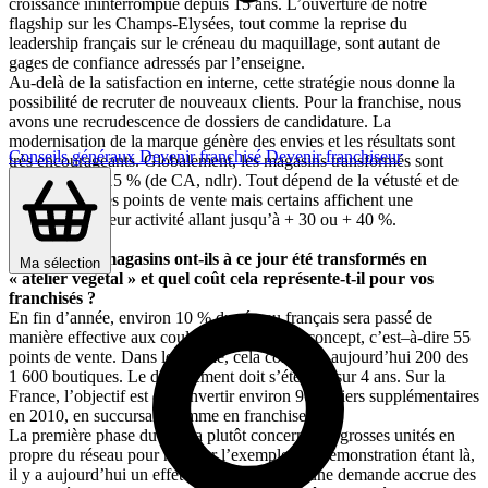
croissance ininterrompue depuis 15 ans. L’ouverture de notre
flagship sur les Champs-Elysées, tout comme la reprise du
leadership français sur le créneau du maquillage, sont autant de
gages de confiance adressés par l’enseigne.
Au-delà de la satisfaction en interne, cette stratégie nous donne la
possibilité de recruter de nouveaux clients. Pour la franchise, nous
avons une recrudescence de dossiers de candidature. La
modernisation de la marque génère des envies et les résultats sont
Conseils généraux
Devenir franchisé
Devenir franchiseur
très encourageants. Globalement, les magasins transformés sont
entre +10 et +15 % (de CA, ndlr). Tout dépend de la vétusté et de
l’ancienneté des points de vente mais certains affichent une
croissance de leur activité allant jusqu’à + 30 ou + 40 %.
Combien de magasins ont-ils à ce jour été transformés en
Ma sélection
« atelier végétal » et quel coût cela représente-t-il pour vos
franchisés ?
En fin d’année, environ 10 % du réseau français sera passé de
manière effective aux couleurs du nouveau concept, c’est–à-dire 55
points de vente. Dans le monde, cela concerne aujourd’hui 200 des
1 600 boutiques. Le déploiement doit s’étendre sur 4 ans. Sur la
France, l’objectif est de convertir environ 90 ateliers supplémentaires
en 2010, en succursale comme en franchise.
La première phase du plan a plutôt concerné les grosses unités en
propre du réseau pour montrer l’exemple. La démonstration étant là,
il y a aujourd’hui un effet boule de neige et une demande accrue des