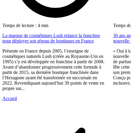
Temps de lecture : 4 min
Temps de l
La marque de cosmétiques Lush relance la franchise
30 ans apr
pour déployer son réseau de boutiques en France
nouvelle d
Présente en France depuis 2005, l’enseigne de
« Oui à la 
cosmétiques naturels Lush (créée au Royaume-Uni en
nouvelle s
1995) s’y est développée en franchise à partir de 2008.
de parfume
Avant d’abandonner progressivement cette formule à
fête cette
partir de 2015, sa dernière boutique franchisée dans
son premie
l’Hexagone ayant été transformée en succursale en
Conçu pour
2022. Revendiquant aujourd’hui 39 points de vente en
inclusive..
propre sur...
Accueil