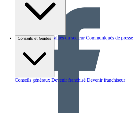
Brèves et actus
Actualités du secteur
Communiqués de presse
Conseils et Guides
Interviews
Conseils généraux
Devenir franchisé
Devenir franchiseur