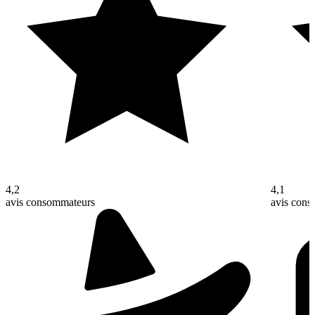
4,2
4,1
avis consommateurs
avis con