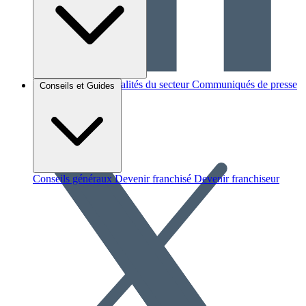
Brèves et actus
Actualités du secteur
Communiqués de presse
Conseils et Guides
Interviews
Conseils généraux
Devenir franchisé
Devenir franchiseur