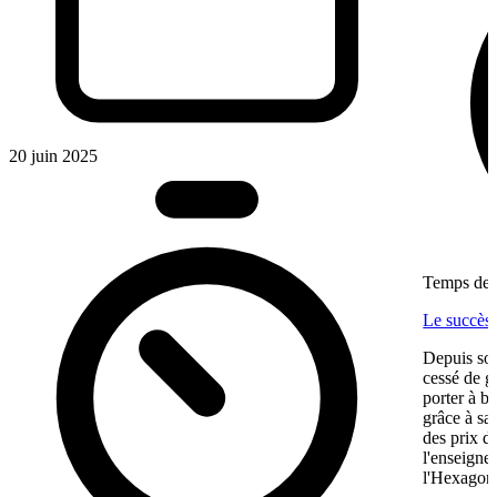
20 juin 2025
Temps de l
Le succès
Depuis son
cessé de g
porter à b
grâce à sa
des prix d
l'enseigne
l'Hexagone,