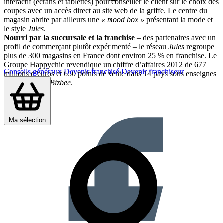
interactif (écrans et tablettes) pour conseiller le client sur le choix des
coupes avec un accès direct au site web de la griffe. Le centre du
magasin abrite par ailleurs une
« mood box »
présentant la mode et
le style
Jules
.
Nourri par la succursale et la franchise
– des partenaires avec un
profil de commerçant plutôt expérimenté – le réseau
Jules
regroupe
plus de 300 magasins en France dont environ 25 % en franchise. Le
Groupe Happychic revendique un chiffre d’affaires 2012 de 677
Conseils généraux
Devenir franchisé
Devenir franchiseur
millions d’euros et 650 points de vente dans 14 pays sous enseignes
J
ules, Brice
et
Bizbee
.
Partager sur :
Ma sélection