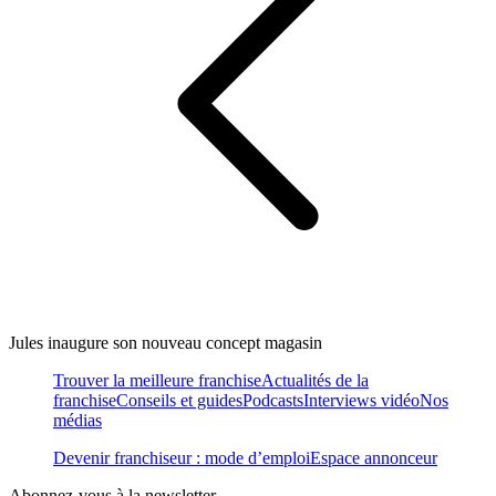
Jules inaugure son nouveau concept magasin
Trouver la meilleure franchise
Actualités de la
franchise
Conseils et guides
Podcasts
Interviews vidéo
Nos
médias
Devenir franchiseur : mode d’emploi
Espace annonceur
Abonnez-vous à la newsletter