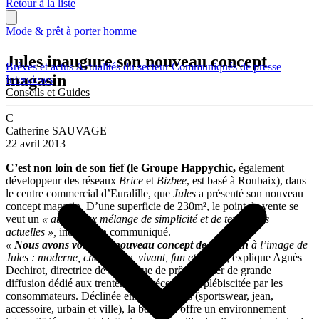
Retour à la liste
Mode & prêt à porter homme
Jules inaugure son nouveau concept
Brèves et actus
Actualités du secteur
Communiqués de presse
magasin
Interviews
Conseils et Guides
C
Catherine SAUVAGE
22 avril 2013
C’est non loin de son fief (le Groupe Happychic,
également
développeur des réseaux
Brice
et
Bizbee
, est basé à Roubaix), dans
le centre commercial d’Euralille, que
Jules
a présenté son nouveau
concept magasin. D’une superficie de 230m², le point de vente se
veut un
« audacieux mélange de simplicité et de tendances
actuelles »,
indique un communiqué.
«
Nous avons voulu ce nouveau concept de magasin
à l’image de
Jules : moderne, chaleureux, vivant, fun et sexy »,
explique Agnès
Dechirot, directrice de la marque de prêt-à-porter de grande
diffusion dédié aux trentenaires, récemment plébiscitée par les
consommateurs. Déclinée en cinq univers (sportswear, jean,
accessoire, urbain et ville), la boutique offre un environnement