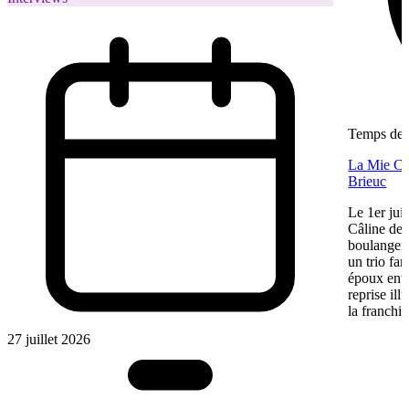
Temps de l
La Mie Câl
Brieuc
Le 1er jui
Câline de 
boulangeri
un trio fa
époux entre
reprise ill
la franchis
27 juillet 2026