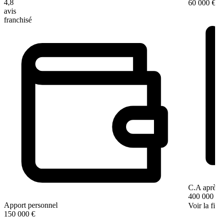
4,8
60 000 €
avis
franchisé
C.A après
400 000 
Apport personnel
Voir la fi
150 000 €