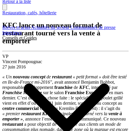
Retour à la liste
Restauration, cafés, hôtellerie
KFC lance un nouveau format de
Brèves et actus
Actualités du secteur
Communiqués de presse
restaurant tourné vers la vente à
Interviews
Conseils et Guides
emporter
VP
Vincent Pompougnac
27 juin 2016
« Un
nouveau concept
de
restaurant
« petit format » doit être testé
en Ile-de-France mi-2016″
, avait annoncé Benjamin Bohbot,
responsable développement
franchise
de
KFC
, interviewé par
Franchise Magazine
sur le salon
Franchise Expo Paris
en mars
dernier. C’est désormais chose faite : le spécialiste du poulet grillé
vient en effet d’ouvrir, le 21 juin dernier, son nouveau concept au
centre commercial
Okabé au Kremlin-Bicêtre (94) : il s’agit du
« premier
restaurant KFC
principalement tourné vers la
vente à
emporter »
,
annonce l’enseigne dans un communiqué. Ce nouveau
restaurant
a pour objectif de
« proposer aux clients un mode de
consommation plus nomade
, dans
une zone où la marque est encore