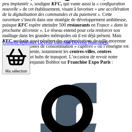
peu implantée »
, souligne
KFC,
qui vante aussi la
« configuration
nouvelle »
de cet établissement, visant à favoriser «
une accélération
de la digitalisation des commandes et du paiement ».
Cette
ouverture s’inscrit dans une stratégie de développement ambitieuse,
puisque
KFC
espère atteindre 500
restaurants
en France
« dans la
prochaine décennie ».
Le réseau entend pour cela renforcer son
maillage dans les grandes métropoles où il est déjà présent. Mais
KFC
souhaite aussi pénétrer des agglomérations de taille moyenne
Conseils généraux
Devenir franchisé
Devenir franchiseur
et couvrir des zones de consommation
« captives »
où l’enseigne est
encore peu présente, notamment les
centres-villes
,
centres
commerciaux
et hubs de transport. L’occasion de revoir notre
interview de Benjamin Bohbot sur
Franchise Expo Paris
:
Partager sur :
Ma sélection