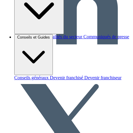
Brèves et actus
Actualités du secteur
Communiqués de presse
Conseils et Guides
Interviews
Conseils généraux
Devenir franchisé
Devenir franchiseur