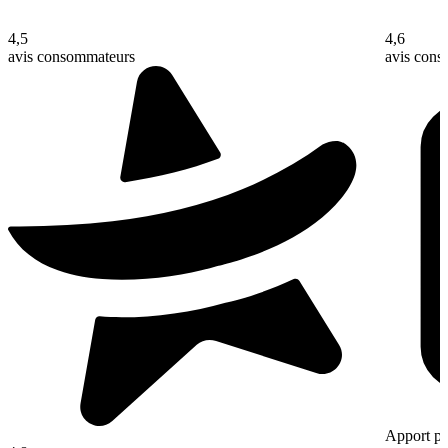
4,5
4,6
avis consommateurs
avis con
Apport pe