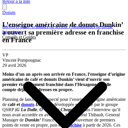
Retour à la liste
Donuts
L’enseigne américaine de donuts Dunkin’
Brèves et actus
Actualités du secteur
Communiqués de presse
a ouvert sa première adresse en franchise
Interviews
Conseils et Guides
en France
VP
Vincent Pompougnac
29 avril 2026
Moins d’un an après son arrivée en France, l’enseigne d’origine
américaine de café et donuts Dunkin’ vient d’ouvrir son
premier établissement franchisé dans l’Hexagone, où elle
compte déjà huit adresses en propre.
Planning de lancement respecté pour l’enseigne d’origine américaine
de
café et
donuts
Dunkin
’
, développée en France par le groupe
QSRP (
G La Dalle
,
O’Tacos
et
Chopstix
). Dans l’interview qu’il
nous avait accordée en avril 2025, Jean-Wilfrid Thibault, General
Manager de
Dunkin’
France prévoyait l’ouverture de premiers
points de vente en propre, puis en
franchise
à partir de 2026. Ces