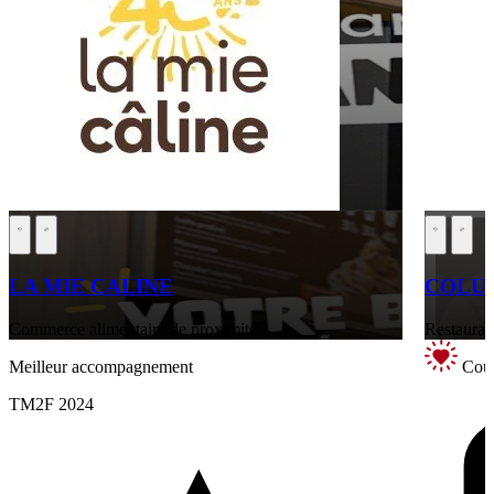
LA MIE CALINE
COLUM
Commerce alimentaire de proximité
Restaurati
Meilleur accompagnement
Coup
TM2F 2024