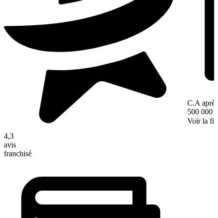
C.A après
500 000 
Voir la fi
4,3
avis
franchisé