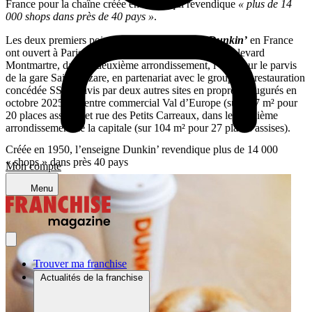
France pour la chaîne créée en 1950, qui revendique
« plus de 14
000 shops dans près de 40 pays »
.
Les deux premiers points de vente au concept
Dunkin’
en France
ont ouvert à Paris intra-muros en mai 2025 : l’un boulevard
Montmartre, dans le deuxième arrondissement, l’autre sur le parvis
de la gare Saint-Lazare, en partenariat avec le groupe de restauration
concédée SSP. Suivis par deux autres sites en propre, inaugurés en
octobre 2025 au centre commercial Val d’Europe (sur 107 m² pour
20 places assises) et rue des Petits Carreaux, dans le deuxième
arrondissement de la capitale (sur 104 m² pour 27 places assises).
Créée en 1950, l’enseigne Dunkin’ revendique plus de 14 000
« shops » dans près 40 pays
Mon compte
Menu
Trouver ma franchise
Actualités de la franchise