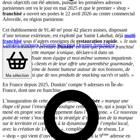
deux objectifs ont été atteints, puisque les premières adresses
parisiennes ont vu le jour en mai 2025 et que le premier « shop »
franchisé
a ouvert ses portes le 22 avril 2026 au centre commercial
Aéroville, en région parisienne.
Cet établissement de 91,40 m² pour 42 places assises, disposant
d’une terrasse extérieure, est exploité par Samir Lakehal, déjà
multi
franchisé
sous d’autres enseignes de
restauration rapide
.
« Je suis
Conseils généraux
Devenir franchisé
Devenir franchiseur
ravi de rejoindre l’aventure
Dunkin’
en tant que premier franchisé
en France de cette marque iconique
, déclare-t-il dans un
communiqué
. Toute mon équipe et moi-même sommes impatients
d’accueillir nos clients et de leur offrir une parenthèse gourmande,
conviviale et pleine de bonne humeur autour de nos boissons, de
nos
donuts
ainsi que de nos produits de snacking sucrés et salés. »
Ma sélection
En France depuis 2025, Dunkin’ compte 9 adresses en Île-de-
France, dont une en franchise
L’inauguration de cette première unité
franchisée
« marque une
étape clé pour l’enseigne »
, souligne cette dernière, qui a jusqu’ici
mené en propre son développement dans l’Hexagone.
« Ce nouveau
point de vente s’inscrit dans la stratégie d’expansion de la marque
sur le territoire et contribue à la dynamisation de l’emploi local,
avec la création de 14 postes »
, complète la tête de réseau. Le
ème
« shop » qui vient d’ouvrir à Aéroville devient la 9
adresse en