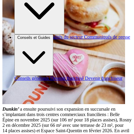
Brèves et actus
Actualités du secteur
Communiqués de presse
Conseils et Guides
Interviews
Conseils généraux
Devenir franchisé
Devenir franchiseur
Dunkin’
a ensuite poursuivi son expansion en succursale en
s’implantant dans trois centres commerciaux franciliens : Belle
Épine en novembre 2025 (sur 106 m² pour 18 places assises), Rosny
2 en décembre 2025 (sur 66 m² avec une terrasse de 23 m², pour
14 places assises) et Espace Saint-Quentin en février 2026. En avril