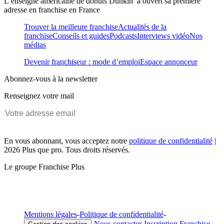
L’enseigne américaine de donuts Dunkin’ a ouvert sa première
adresse en franchise en France
Trouver la meilleure franchise
Actualités de la
franchise
Conseils et guides
Podcasts
Interviews vidéo
Nos
médias
Devenir franchiseur : mode d’emploi
Espace annonceur
Abonnez-vous à la newsletter
Renseignez votre mail
En vous abonnant, vous acceptez notre
politique de confidentialité
|
2026 Plus que pro. Tous droits réservés.
Le groupe Franchise Plus
Mentions légales
-
Politique de confidentialité
-
-
Nous contacter
-
Inscription Franchise