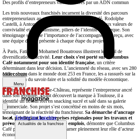
Des profils d’entrepreneurs variés, fédérés par un ADN commun
Les trois nouveaux franchisés incarnent la diversité des parcours
entrepreneuriaux au sein du réseau Columbus Café. Rodolphe
Castelli, à Antony, représente l’entrepreneur attaché aux valeurs de
convivialité et de dynamisme, piliers de l’identité de marque. Son
témoignage souligne l’importance de l’accompagnement reçu, avec
une équipe dédiée présente à chaque étape du projet.
À Paris, Fatima et Mohamed Bouatrouss illustrent le profil de
diversification d’activité.
Leur choix s’est porté sur Columbus
Café notamment pour son identité française
, un critère
déterminant dans leur décision. L’ancienneté du réseau, avec ses 280
coffee shops dans le monde dont 253 en France, les a rassurés sur la
Mon compte
transmission du savoir-faire et la solidité du modèle économique.
Menu
Alexis Vouters, à Onet-le-Château, représente l’entrepreneur ancré
dans son territoire. Ayant découvert la marque à Toulouse, il a
identifié un besoin réel en snacking sucré et salé dans sa galerie
commerciale. Son projet s’est concrétisé en moins de six mois,
témoignant de la réactivité du franchiseur.
Sa démarche d’ancrage
Trouver ma franchise
local, privilégiant les entreprises régionales pour les travaux et
prévoyant la création de 5 à 10 emplois
, démontre que Columbus
Actualités de la franchise
Café permet aux franchisés d’incarner pleinement leur rôle d’acteur
économique local.