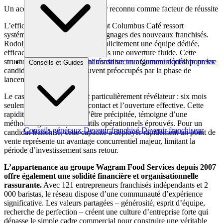
Un accompagnement franchiseur reconnu comme facteur de réussite
L’efficacité de l’accompagnement Columbus Café ressort
systématiquement dans les témoignages des nouveaux franchisés.
Rodolphe Castelli mentionne explicitement une équipe dédiée,
efficace et disponible qui a permis une ouverture fluide. Cette
structure d’accompagnement constitue un argument décisif pour les
Brèves et actus
Actualités du secteur
Communiqués de presse
Conseils et Guides
candidats à la franchise, souvent préoccupés par la phase de
Interviews
lancement.
Le cas d’Alexis Vouters est particulièrement révélateur : six mois
seulement entre le premier contact et l’ouverture effective. Cette
rapidité d’exécution, loin d’être précipitée, témoigne d’une
méthodologie rodée et d’outils opérationnels éprouvés. Pour un
Conseils généraux
Devenir franchisé
Devenir franchiseur
candidat franchisé, cette capacité à déployer rapidement un point de
vente représente un avantage concurrentiel majeur, limitant la
période d’investissement sans retour.
L’appartenance au groupe Wagram Food Services depuis 2007
offre également une solidité financière et organisationnelle
rassurante.
Avec 121 entrepreneurs franchisés indépendants et 2
000 baristas, le réseau dispose d’une communauté d’expérience
significative. Les valeurs partagées – générosité, esprit d’équipe,
recherche de perfection – créent une culture d’entreprise forte qui
dépasse le simple cadre commercial pour construire une véritable