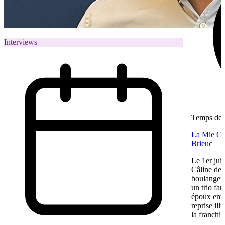
Interviews
Temps de l
La Mie Câl
Brieuc
Le 1er jui
Câline de 
boulangeri
un trio fa
époux entre
reprise ill
la franchis