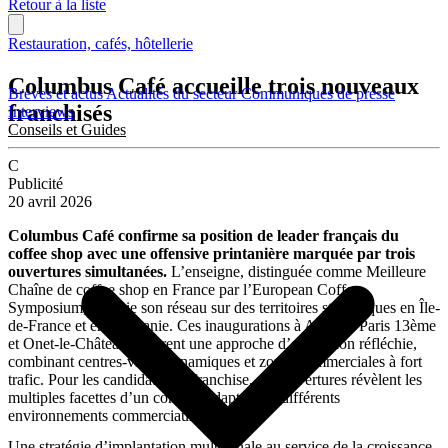
Retour à la liste
Restauration, cafés, hôtellerie
Columbus Café accueille trois nouveaux
Brèves et actus
Actualités du secteur
Communiqués de presse
franchisés
Interviews
Conseils et Guides
C
Publicité
20 avril 2026
Columbus Café confirme sa position de leader français du
coffee shop avec une offensive printanière marquée par trois
ouvertures simultanées.
L’enseigne, distinguée comme Meilleure
Chaîne de coffee shop en France par l’European Coffee
Symposium, déploie son réseau sur des territoires stratégiques en Île-
de-France et en Occitanie. Ces inaugurations à Antony, Paris 13ème
et Onet-le-Château illustrent une approche d’expansion réfléchie,
combinant centres-villes dynamiques et zones commerciales à fort
trafic. Pour les candidats à la franchise, ces ouvertures révèlent les
multiples facettes d’un concept adaptable à différents
environnements commerciaux.
Une stratégie d’implantation multicanale au service de la croissance