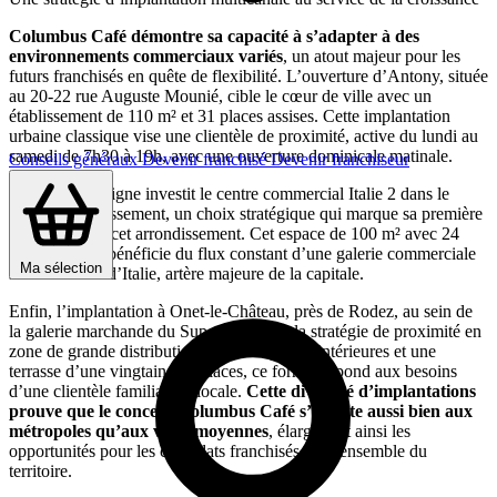
Columbus Café démontre sa capacité à s’adapter à des
environnements commerciaux variés
, un atout majeur pour les
futurs franchisés en quête de flexibilité. L’ouverture d’Antony, située
au 20-22 rue Auguste Mounié, cible le cœur de ville avec un
établissement de 110 m² et 31 places assises. Cette implantation
urbaine classique vise une clientèle de proximité, active du lundi au
samedi de 7h30 à 19h, avec une ouverture dominicale matinale.
Conseils généraux
Devenir franchisé
Devenir franchiseur
À Paris, l’enseigne investit le centre commercial Italie 2 dans le
13ème arrondissement, un choix stratégique qui marque sa première
présence dans cet arrondissement. Cet espace de 100 m² avec 24
places assises bénéficie du flux constant d’une galerie commerciale
Ma sélection
située avenue d’Italie, artère majeure de la capitale.
Enfin, l’implantation à Onet-le-Château, près de Rodez, au sein de
la galerie marchande du Super U illustre la stratégie de proximité en
zone de grande distribution. Avec 40 places intérieures et une
terrasse d’une vingtaine de places, ce format répond aux besoins
d’une clientèle familiale et locale.
Cette diversité d’implantations
prouve que le concept Columbus Café s’adapte aussi bien aux
métropoles qu’aux villes moyennes
, élargissant ainsi les
opportunités pour les candidats franchisés sur l’ensemble du
territoire.