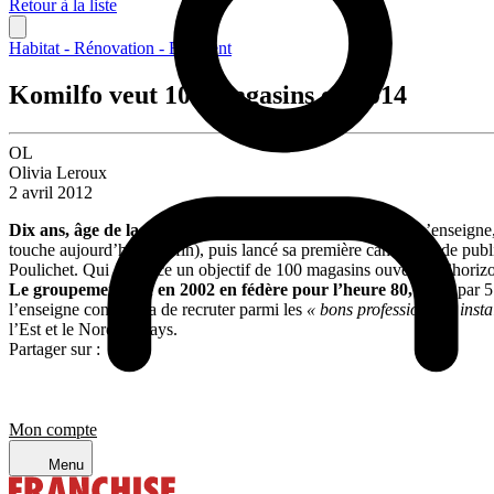
Retour à la liste
Habitat - Rénovation - Bâtiment
Komilfo veut 100 magasins en 2014
OL
Olivia Leroux
2 avril 2012
Dix ans, âge de la montée en puissance pour
Komilfo
?
L’enseigne, 
touche aujourd’hui à sa fin), puis lancé sa première campagne de public
Poulichet. Qui annonce un objectif de 100 magasins ouverts à l’horiz
Le groupement née en 2002 en fédère pour l’heure 80,
tenus par 
l’enseigne continuera de recruter parmi les
« bons professionnels insta
l’Est et le Nord du pays.
Partager sur :
Mon compte
Menu