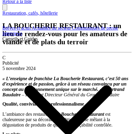
Retour à la liste
Restauration, cafés, hôtellerie
LA BOUCHERIE RESTAURANT : un
Brèves et actus
Actualités du secteur
Communiqués de presse
lieu de rendez-vous pour les amateurs de
Interviews
Conseils et Guides
viande et de plats du terroir
C
Publicité
5 novembre 2024
« L’enseigne de franchise La Boucherie Restaurant, c’est 50 ans
d’expérience et de passion, grâce à un réseau convaincu par un
concept au positionnement unique sur le marché. » – Bertrand
Baudaire
– Président Directeur Général du Groupe Baudaire
Qualité, convivialité et professionnalisme
L’ambiance des restaurants
La Boucherie Restaurant
est
chaleureuse par sa décoration traditionnelle se mêlant à la
dégustation de produits de qualité à la traçabilité contrôlée.