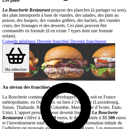
Les plats
La Boucherie Restaurant
propose des planches (à partager ou non),
des plats intemporels à base de viandes, des salades, des plats au
poison, des burgers, des viandes grillées, des hachés, des viandes
crues, des fromages et des desserts. Ces plats peuvent être
commandés en formule (il en existe 7 types dont une formule
enfant).
Conseils généraux
Devenir franchisé
Devenir franchiseur
Ma sélection
Au niveau des franchises ?
La Boucherie continue de se développer, que ce soit en France
métropolitaine, en Outre-mer, ou bien à l’étranger (Luxembourg,
Suisse, Thaïlande, Russie, Colombie, Maroc, Côte d’Ivoire, États-
Unis). L’apport personnel pour devenir franchisé
La
Boucherie
Restaurant
s’élève à
150 000
euros, le droit d’entrée à
55 500
euros
et l’investissement total à
900 000
euros. Une formation initiale de
l’adhérent est proposée avec une durée de
60
jours. Les restaurants