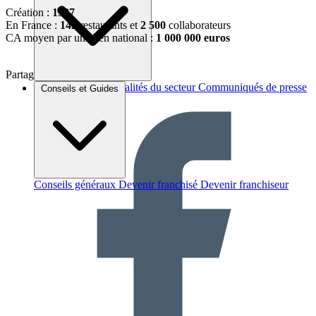
Création :
1987
En France :
142
restaurants et
2 500
collaborateurs
CA moyen par unité en national :
1 000 000 euros
Partager sur :
Brèves et actus
Actualités du secteur
Communiqués de presse
Conseils et Guides
Interviews
Conseils généraux
Devenir franchisé
Devenir franchiseur