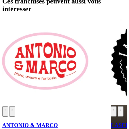
Ces franchises peuvent aussi vous
intéresser
ANTONIO & MARCO
LASER