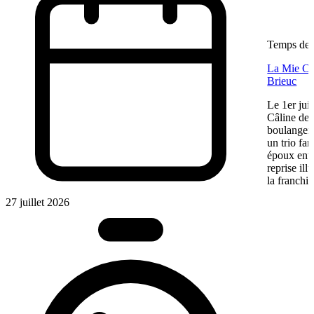
Temps de l
La Mie Câl
Brieuc
Le 1er jui
Câline de 
boulangeri
un trio fa
époux entre
reprise ill
la franchis
27 juillet 2026